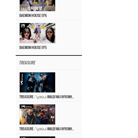
BAEMON HOUSE EP.6
BAEMON HOUSE EP.5
TREASURE
TREASURE – ‘난리나 (NALLY-NA) (HYUNHAYO)’ DANCE PERFORMANCE VIDEO
TREASURE – ‘난리나 (NALLY-NA) (HYUNHAYO)’ M/V