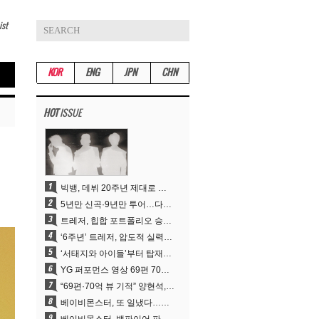
ist
KOR
ENG
JPN
CHN
HOT
ISSUE
빅뱅, 데뷔 20주년 제대로 즐긴다…잠실 뒤덮는 특별 이벤트→4년 만의 신곡
5년만 신곡·9년만 투어…다시 흐르는 ‘K팝 제왕’ 빅뱅의 시간
트레저, 힙합 포트폴리오 승부수 통했다…데뷔 6주년 새 도약
‘6주년’ 트레저, 압도적 실력으로 증명한 ‘YG의 보물’ 진가
‘서태지와 아이들’부터 탑재한 안무DNA…양현석, YG 퍼포먼스 비디오 70억 뷰 신화의 시작
YG 퍼포먼스 영상 69편 70억뷰…양현석 제작 철학 통했다
“69편·70억 뷰 기적” 양현석, YG 퍼포먼스 비디오 100% 직접 만든 이유
베이비몬스터, 또 일냈다…유튜브 월드와이드 1위