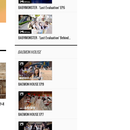
BABYMONSTER – ‘Last Evaluation’ EP.6
BABYMONSTER – ‘Last Evaluation’ Behind The Scenes #4
BAEMON HOUSE
BAEMON HOUSE EP.8
년내
BAEMON HOUSE EP.7