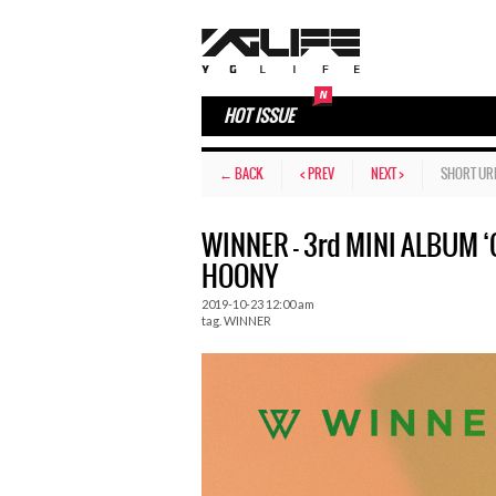
HOT ISSUE
← BACK
< PREV
NEXT >
SHORT UR
WINNER – 3rd MINI ALBUM ‘
HOONY
2019-10-23 12:00 am
tag.
WINNER