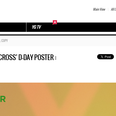
Main View
All L
YG TV
L COPY
CROSS’ D-DAY POSTER :