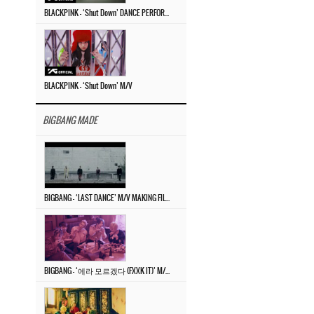
BLACKPINK – ‘Shut Down’ DANCE PERFORMANCE VIDEO
BLACKPINK – ‘Shut Down’ M/V
BIGBANG MADE
BIGBANG – ‘LAST DANCE’ M/V MAKING FILM
BIGBANG – ‘에라 모르겠다 (FXXK IT)’ M/V MAKING FILM