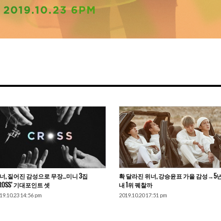
너, 짙어진 감성으로 무장…미니 3집
확 달라진 위너, 강승윤표 가을 감성→5
CROSS’ 기대포인트 셋
내 1위 꿰찰까
19.10.23 14:56 pm
2019.10.20 17:51 pm