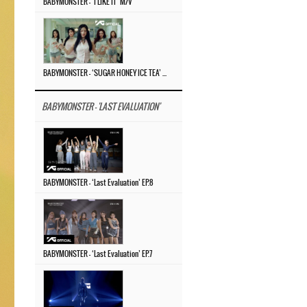
BABYMONSTER – ‘I LIKE IT’ M/V
BABYMONSTER – ‘SUGAR HONEY ICE TEA’ M/V
BABYMONSTER - 'LAST EVALUATION'
BABYMONSTER – ‘Last Evaluation’ EP.8
BABYMONSTER – ‘Last Evaluation’ EP.7