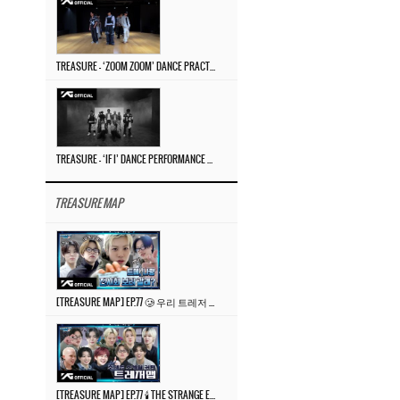
TREASURE – ‘ZOOM ZOOM’ DANCE PRACTICE VIDEO
TREASURE – ‘IF I’ DANCE PERFORMANCE VIDEO
TREASURE MAP
[TREASURE MAP] EP.77 🥲 우리 트레저 겁쟁이 아닙니다 🤚 기묘한 전시회
[TREASURE MAP] EP.77 🕯️ THE STRANGE EXHIBITION 🕰️ TEASER