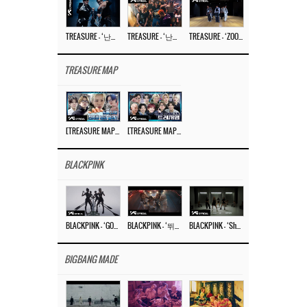
TREASURE – ‘난리나 (NALLY-NA) (HYUNHAYO)’ DANCE PERFORMANCE VIDEO
TREASURE – ‘난리나 (NALLY-NA) (HYUNHAYO)’ M/V
TREASURE – ‘ZOOM ZOOM’ DANCE PRACTICE VIDEO
TREASURE MAP
[TREASURE MAP] EP.77 🥲 우리 트레저 겁쟁이 아닙니다 🤚 기묘한 전시회
[TREASURE MAP] EP.77 🕯️ THE STRANGE EXHIBITION 🕰️ TEASER
BLACKPINK
BLACKPINK – ‘GO’ M/V
BLACKPINK – ‘뛰어(JUMP)’ M/V
BLACKPINK – ‘Shut Down’ DANCE PERFORMANCE VIDEO
BIGBANG MADE