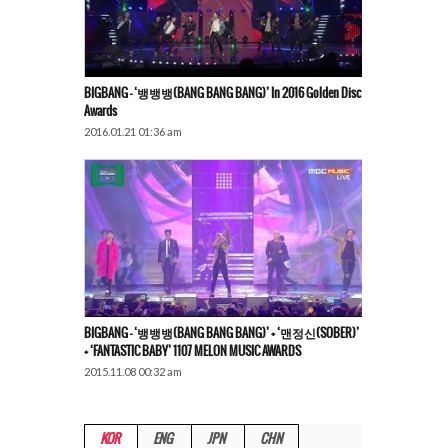
BIGBANG – ‘뱅뱅뱅(BANG BANG BANG)’ In 2016 Golden Disc
Awards
2016.01.21 01:36 am
BIGBANG – ‘뱅뱅뱅(BANG BANG BANG)’ + ‘맨정신(SOBER)’
+ ‘FANTASTIC BABY’ 1107 MELON MUSIC AWARDS
2015.11.08 00:32 am
KOR
ENG
JPN
CHN