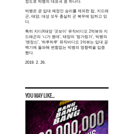
정도로 빅뱅의 대표곡 중 하나다.
빅뱅은 곧 입대 예정인 승리를 제외한 탑, 지드래
곤, 태양, 대성 모두 충실히 군 복무에 임하고 있
다.
특히 지디X태양 ‘굿보이’ 뮤직비디오 2억뷰와 지
드래곤의 ‘니가 뭔데’, 태양의 ‘링가링가’, 빅뱅의
‘맨정신’, ‘하루하루’ 뮤직비디오 1억뷰는 입대 공
백기에 돌파해 변함없는 빅뱅의 영향력을 입증
했다.
2019. 2. 26.
YOU MAY LIKE...