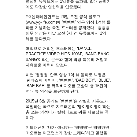
영상이 유튜브에서 1억뷰를 돌파해, 입대 공백기
에도 막강한 영향력을 입증했다.
YG엔터테인먼트는 26일 오전 공식 블로그
(www.yg-life.com)에 ‘뱅뱅뱅’ 안무 영상 1억뷰 돌
파를 기념하는 축전 포스터를 공개했다. ‘뱅뱅뱅’
안무 영상은 이날 오전 3시 경 유튜브에서 1억
뷰를 돌파했다.
흑백으로 처리된 포스터에는 ‘DANCE
PRACTICE VIDEO HITS 100M’, ‘BANG BANG
BANG’이라는 문구와 함께 빅뱅 특유의 거칠고
자유로운 매력이 담겼다.
이번 ‘뱅뱅뱅’ 안무 영상 1억 뷰 돌파로 빅뱅은
‘판타스틱 베이비’, ‘뱅뱅뱅’, ‘BAD BOY’, ‘BLUE’,
‘BAE BAE’ 등 뮤직비디오를 포함해 총 16편의
억대 뷰 영상을 보유하게 됐다.
2015년 6월 공개된 ‘뱅뱅뱅’은 강렬한 사운드가
폭발하는 곡으로 지드래곤의 ‘빵야빵야빵야’라는
총 쏘는 의성어가 킬링파트로 귀를 사로잡는 곡
이다.
지드래곤이 “내가 생각하는 ‘뱅뱅뱅’은 빅뱅하면
떠오르는 퍼포먼스가 강한 노래다”라고 말했을