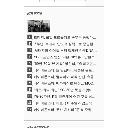
HOT
ISSUE
1
트레저, 힙합 포트폴리오 승부수 통했다…데뷔 6주년 새 도약
2
‘6주년’ 트레저, 압도적 실력으로 증명한 ‘YG의 보물’ 진가
3
‘서태지와 아이들’부터 탑재한 안무DNA…양현석, YG 퍼포먼스 비디오 70억 뷰 신화의 시작
4
YG 퍼포먼스 영상 69편 70억뷰…양현석 제작 철학 통했다
5
“69편·70억 뷰 기적” 양현석, YG 퍼포먼스 비디오 100% 직접 만든 이유
6
베이비몬스터, 또 일냈다…유튜브 월드와이드 1위
7
베이비몬스터, 뱀파이어 파격 변신..유튜브 트렌딩 1위 직행
8
베이비몬스터, 뱀파이어로 변신…‘MOON’으로 찍은 3개월 프로젝트
9
“최초·최다·최단” YG, 30년 뚝심이 빚어낸 K팝 투어의 새 지평
10
YG 30주년, K팝 공연계에 어떤 것을 남겼나
11
베이비몬스터, 독보적 비주얼과 압도적 소화력..’MOON’
12
베이비몬스터, 루카·치키타 ‘문’ 비주얼 공개…절제된 카리스마·유니크 비주얼
BABYMONSTER