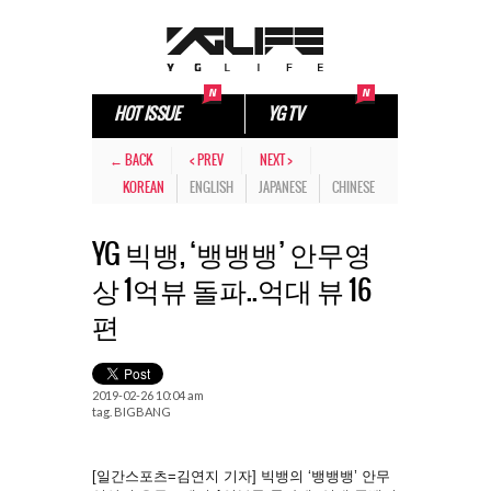
HOT ISSUE
YG TV
← BACK
< PREV
NEXT >
KOREAN
ENGLISH
JAPANESE
CHINESE
YG 빅뱅, ‘뱅뱅뱅’ 안무영
상 1억뷰 돌파..억대 뷰 16
편
2019-02-26 10:04 am
tag.
BIGBANG
[일간스포츠=김연지 기자] 빅뱅의 ‘뱅뱅뱅’ 안무