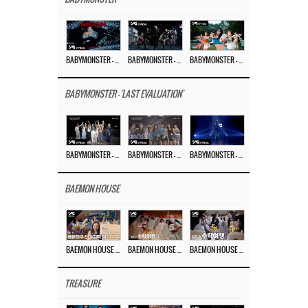
BABYMONSTER – ‘MOON’ M/V
BABYMONSTER – ‘MOON’ PERFORMANCE VIDEO
BABYMONSTER – ‘I LIKE IT’ M/V
BABYMONSTER - 'LAST EVALUATION'
BABYMONSTER – ‘Last Evaluation’ EP.8
BABYMONSTER – ‘Last Evaluation’ EP.7
BABYMONSTER – ‘Last Evaluation’ EP.6
BAEMON HOUSE
BAEMON HOUSE EP.8
BAEMON HOUSE EP.7
BAEMON HOUSE EP.6
TREASURE