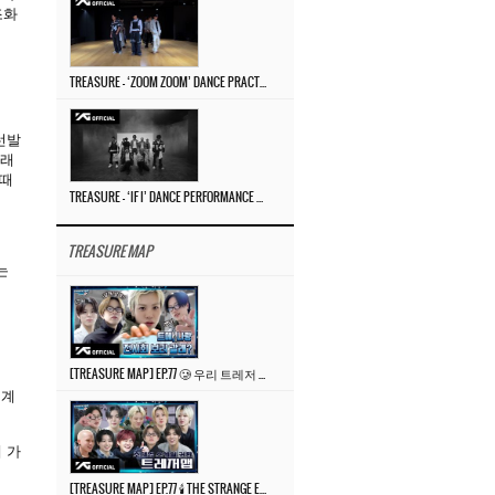
조화
TREASURE – ‘ZOOM ZOOM’ DANCE PRACTICE VIDEO
선발
노래
 때
TREASURE – ‘IF I’ DANCE PERFORMANCE VIDEO
TREASURE MAP
는
[TREASURE MAP] EP.77 🥲 우리 트레저 겁쟁이 아닙니다 🤚 기묘한 전시회
 계
 가
[TREASURE MAP] EP.77 🕯️ THE STRANGE EXHIBITION 🕰️ TEASER