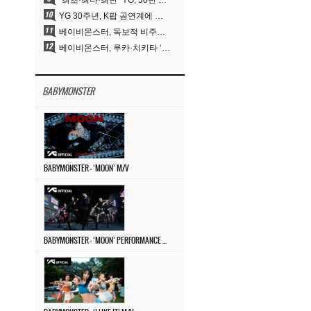
“최초·최다·최단” YG, 30년 뚝심이 빚어낸 K팝 투어의 새 지평
YG 30주년, K팝 공연계에 어떤 것을 남겼나
베이비몬스터, 독보적 비주얼과 압도적 소화력..’MOON’
베이비몬스터, 루카·치키타 ‘문’ 비주얼 공개…절제된 카리스마·유니크 비주얼
BABYMONSTER
BABYMONSTER – ‘MOON’ M/V
BABYMONSTER – ‘MOON’ PERFORMANCE VIDEO