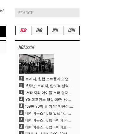
ist
KOR
ENG
JPN
CHN
HOT
ISSUE
트레저, 힙합 포트폴리오 승부수 통했다…데뷔 6주년 새 도약
‘6주년’ 트레저, 압도적 실력으로 증명한 ‘YG의 보물’ 진가
‘서태지와 아이들’부터 탑재한 안무DNA…양현석, YG 퍼포먼스 비디오 70억 뷰 신화의 시작
YG 퍼포먼스 영상 69편 70억뷰…양현석 제작 철학 통했다
“69편·70억 뷰 기적” 양현석, YG 퍼포먼스 비디오 100% 직접 만든 이유
베이비몬스터, 또 일냈다…유튜브 월드와이드 1위
베이비몬스터, 뱀파이어 파격 변신..유튜브 트렌딩 1위 직행
베이비몬스터, 뱀파이어로 변신…‘MOON’으로 찍은 3개월 프로젝트