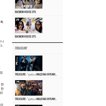
BAEMON HOUSE EP.6
계획
BAEMON HOUSE EP.5
보니
다.
TREASURE
한
이었
TREASURE – ‘난리나 (NALLY-NA) (HYUNHAYO)’ DANCE PERFORMANCE VIDEO
 한
 한
10
TREASURE – ‘난리나 (NALLY-NA) (HYUNHAYO)’ M/V
트라