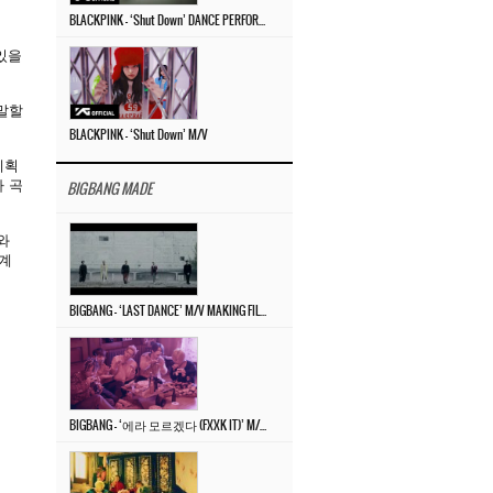
BLACKPINK – ‘Shut Down’ DANCE PERFORMANCE VIDEO
 있을
말할
BLACKPINK – ‘Shut Down’ M/V
계획
 곡
BIGBANG MADE
와
 계
BIGBANG – ‘LAST DANCE’ M/V MAKING FILM
BIGBANG – ‘에라 모르겠다 (FXXK IT)’ M/V MAKING FILM