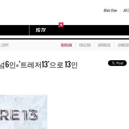
Main View
All L
YG TV
L COPY
KOREAN
ENGLISH
JAPANESE
CHINESE
6인=’트레저13’으로 13인