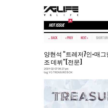
HOT ISSUE
← BACK
< PREV
NEXT >
SHORT UR
양현석 “트레저7인+매그넘
조 데뷔”[전문]
2019-02-07 04:27 pm
tag.
YG TREASURE BOX