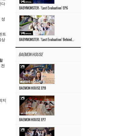
린다
BABYMONSTER – ‘Last Evaluation’ EP.6
 성
멘트
일상
BABYMONSTER – ‘Last Evaluation’ Behind The Scenes #4
BAEMON HOUSE
활
 전
BAEMON HOUSE EP.8
 박지
BAEMON HOUSE EP.7