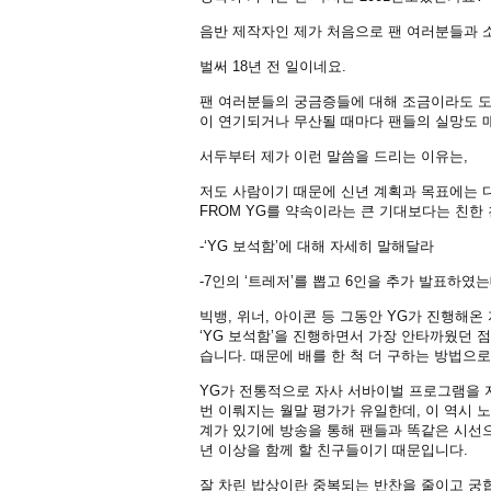
음반 제작자인 제가 처음으로 팬 여러분들과 소
벌써 18년 전 일이네요.
팬 여러분들의 궁금증들에 대해 조금이라도 
이 연기되거나 무산될 때마다 팬들의 실망도 매
서두부터 제가 이런 말씀을 드리는 이유는,
저도 사람이기 때문에 신년 계획과 목표에는 
FROM YG를 약속이라는 큰 기대보다는 친
-‘YG 보석함’에 대해 자세히 말해달라
-7인의 ‘트레저’를 뽑고 6인을 추가 발표하였
빅뱅, 위너, 아이콘 등 그동안 YG가 진행해
‘YG 보석함’을 진행하면서 가장 안타까웠던 
습니다. 때문에 배를 한 척 더 구하는 방법으로
YG가 전통적으로 자사 서바이벌 프로그램을 지
번 이뤄지는 월말 평가가 유일한데, 이 역시 
계가 있기에 방송을 통해 팬들과 똑같은 시선으
년 이상을 함께 할 친구들이기 때문입니다.
잘 차린 밥상이란 중복되는 반찬을 줄이고 궁