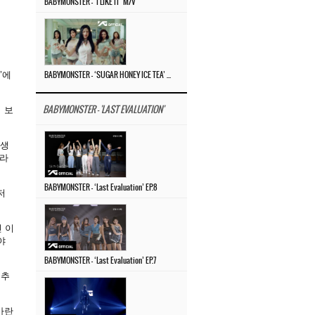
BABYMONSTER – ‘I LIKE IT’ M/V
’에
BABYMONSTER – ‘SUGAR HONEY ICE TEA’ M/V
 보
BABYMONSTER - 'LAST EVALUATION'
습생
이라
BABYMONSTER – ‘Last Evaluation’ EP.8
저
 이
야
BABYMONSTER – ‘Last Evaluation’ EP.7
 추
바란