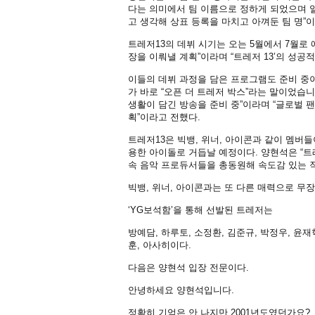
다는 의미에서 팀 이름으로 정하게 되었으며 
고 생각해 상표 등록을 마치고 아껴둔 팀 명”
트레저13의 데뷔 시기는 오는 5월에서 7월로 
장을 이뤄낼 계획”이라며 “트레저 13’의 성공
이들의 데뷔 과정을 담은 프로그램도 준비 중이
가 바로 “오픈 더 트레저 박스”라는 말이었습
생활이 담긴 방송을 준비 중”이라며 “글로벌 
획”이라고 전했다.
트레저13은 빅뱅, 위너, 아이콘과 같이 멤버들
용한 아이돌로 거듭날 예정이다. 양현석은 “트레
속 음악 프로듀서들을 총동원해 속도감 있는 
빅뱅, 위너, 아이콘과는 또 다른 매력으로 무
‘YG보석함’을 통해 선발된 트레저는
방예담, 하루토, 소정환, 김준규, 박정우, 윤재
훈, 아사히이다.
다음은 양현석 입장 전문이다.
안녕하세요 양현석입니다.
정확히 기억은 안 나지만 2001년도였던가요?