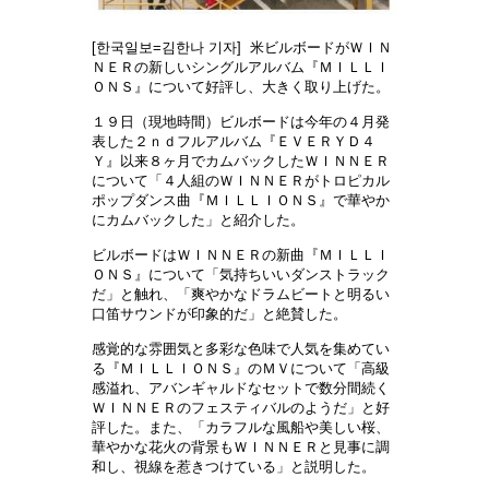
[한국일보=김한나 기자] 米ビルボードがＷＩＮ
ＮＥＲの新しいシングルアルバム『ＭＩＬＬＩ
ＯＮＳ』について好評し、大きく取り上げた。
１９日（現地時間）ビルボードは今年の４月
発
表した２ｎｄフルアルバム『ＥＶＥＲＹＤ４
Ｙ』以来８ヶ月でカムバックしたＷＩＮＮＥＲ
について「４人組のＷＩＮＮＥＲがトロピカル
ポップダンス曲『ＭＩＬＬＩＯＮＳ』で華やか
にカムバックした」と紹介した。
ビルボードはＷＩＮＮＥＲの新曲『ＭＩＬＬＩ
ＯＮＳ』について「
気持ちいいダンストラック
だ」と触れ、「爽やかなドラムビートと明るい
口笛サウンドが印象的だ」と絶賛した。
感
覚的な雰囲気と多彩な色味で人気を集めてい
る『ＭＩＬＬＩＯＮＳ』のＭＶについて「高級
感溢れ、アバンギャルドなセットで数分間続く
ＷＩＮＮＥＲのフェスティバルのようだ」と好
評した。また、「カラフルな風船や美しい桜、
華やかな花火の背景もＷＩＮＮＥＲと見事に調
和し、視線を惹きつけている」と説明した。