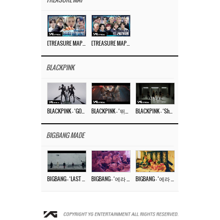
TREASURE MAP
[TREASURE MAP] EP.77 🥲 우리 트레저 겁쟁이 아닙니다 🤚 기묘한 전시회
[TREASURE MAP] EP.77 🕯️ THE STRANGE EXHIBITION 🕰️ TEASER
BLACKPINK
BLACKPINK – ‘GO’ M/V
BLACKPINK – ‘뛰어(JUMP)’ M/V
BLACKPINK – ‘Shut Down’ DANCE PERFORMANCE VIDEO
BIGBANG MADE
BIGBANG – ‘LAST DANCE’ M/V MAKING FILM
BIGBANG – ‘에라 모르겠다 (FXXK IT)’ M/V MAKING FILM
BIGBANG – ‘에라 모르겠다(FXXK IT)’ M/V