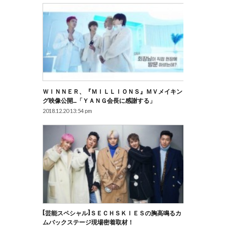
ＷＩＮＮＥＲ、『ＭＩＬＬＩＯＮＳ』ＭＶメイキン
グ映像公開…「ＹＡＮＧ会長に感謝する」
2018.12.20 13:54 pm
[芸能スペシャル]ＳＥＣＨＳＫＩＥＳの胸高鳴るカ
ムバックステージ現場密着取材！