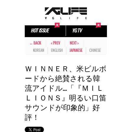
HOT ISSUE
YG TV
← BACK
< PREV
NEXT >
KOREAN
ENGLISH
JAPANESE
CHINESE
ＷＩＮＮＥＲ、米ビルボ
ードから絶賛される韓
流アイドル…「『ＭＩＬ
ＬＩＯＮＳ』明るい口笛
サウンドが印象的」好
評！