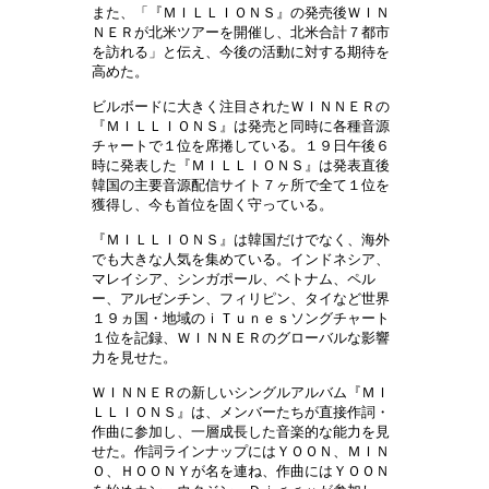
また、「『ＭＩＬＬＩＯＮＳ』の
発売後ＷＩＮ
ＮＥＲが北米ツアーを開催し、北米合計７都市
を訪れる」と伝え、今後の活動に対する期待を
高めた。
ビルボードに大きく注目されたＷＩＮＮＥＲの
『ＭＩＬＬＩＯＮＳ』は
発売と同時に各種音源
チャートで１位を席捲している。１９日午後６
時に発表した『ＭＩＬＬＩＯＮＳ』は発表直後
韓国の主要音源配信サイト７ヶ所で全て１位を
獲得し、今も首位を固く守っている。
『ＭＩＬＬＩＯＮＳ』は韓
国だけでなく、海外
でも大きな人気を集めている。インドネシア、
マレイシア、シンガポール、ベトナム、ペル
ー、アルゼンチン、フィリピン、タイなど世界
１９ヵ国・地域のｉＴｕｎｅｓソングチャート
１位を記録、ＷＩＮＮＥＲのグローバルな影響
力を見せた。
ＷＩＮＮＥＲの新しいシングルアルバム『ＭＩ
ＬＬＩＯＮＳ』は、メンバーたちが直接作詞・
作曲に
参加し、一層成長した音楽的な能力を見
せた。作詞ラインナップにはＹＯＯＮ、ＭＩＮ
Ｏ、ＨＯＯＮＹが名を連ね、作曲にはＹＯＯＮ