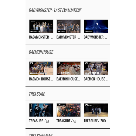
BABYMONSTER - 'LAST EVALUATION'
BABYMONSTER – ‘Last Evaluation’ EP.8
BABYMONSTER – ‘Last Evaluation’ EP.7
BABYMONSTER – ‘Last Evaluation’ EP.6
BAEMON HOUSE
BAEMON HOUSE EP.8
BAEMON HOUSE EP.7
BAEMON HOUSE EP.6
TREASURE
TREASURE – ‘난리나 (NALLY-NA) (HYUNHAYO)’ DANCE PERFORMANCE VIDEO
TREASURE – ‘난리나 (NALLY-NA) (HYUNHAYO)’ M/V
TREASURE – ‘ZOOM ZOOM’ DANCE PRACTICE VIDEO