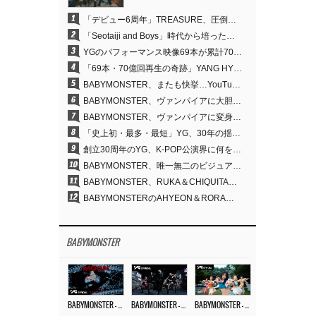
1
「デビュー6周年」TREASURE、圧倒的な実力で証明した「YGの宝」の真価
2
「Seotaiji and Boys」時代から培ったダンスDNA…YANG HYUN SUK、YGのパフォーマンスビデオ70億回再生の原点
3
YGのパフォーマンス映像69本が累計70億回再生…YANG HYUN SUKの制作哲学が実を結ぶ
4
「69本・70億回再生の奇跡」YANG HYUN SUK、YGのパフォーマンスビデオを100％自ら手掛けた理由
5
BABYMONSTER、またも快挙…YouTubeワールドワイドトレンドで1位に
6
BABYMONSTER、ヴァンパイアに大胆変身…YouTubeトレンド1位を獲得
7
BABYMONSTER、ヴァンパイアに変身…「MOON」で3か月にわたるプロジェクトを締めくくる
8
「史上初・最多・最短」YG、30年の揺るぎない信念が切り開いたK-POPツアーの新境地
9
創立30周年のYG、K-POP公演界に何を残したのか
10
BABYMONSTER、唯一無二のビジュアルと圧倒的な表現力…『MOON』
11
BABYMONSTER、RUKA＆CHIQUITAの「MOON」ビジュアルを公開…洗練されたカリスマ性・ユニークなビジュアル
12
BABYMONSTERのAHYEON＆RORA、ダークコンセプトを完璧に表現…「MOON」ビジュアルフォト公開
BABYMONSTER
BABYMONSTER – ‘MOON’ M/V
BABYMONSTER – ‘MOON’ PERFORMANCE VIDEO
BABYMONSTER – ‘I LIKE IT’ M/V