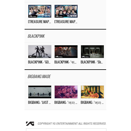
[TREASURE MAP] EP.77 🥲 우리 트레저 겁쟁이 아닙니다 🤚 기묘한 전시회
[TREASURE MAP] EP.77 🕯️ THE STRANGE EXHIBITION 🕰️ TEASER
BLACKPINK
BLACKPINK – ‘GO’ M/V
BLACKPINK – ‘뛰어(JUMP)’ M/V
BLACKPINK – ‘Shut Down’ DANCE PERFORMANCE VIDEO
BIGBANG MADE
BIGBANG – ‘LAST DANCE’ M/V MAKING FILM
BIGBANG – ‘에라 모르겠다 (FXXK IT)’ M/V MAKING FILM
BIGBANG – ‘에라 모르겠다(FXXK IT)’ M/V