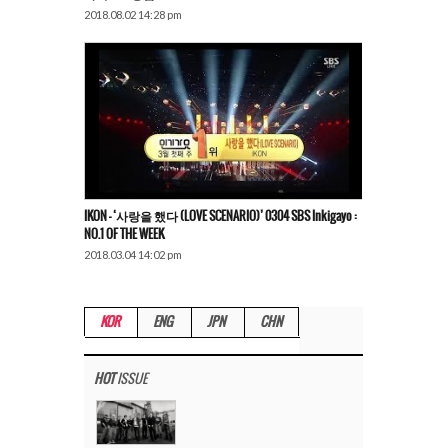
2018.08.02 14:28 pm
IKON – ‘사랑을 했다 (LOVE SCENARIO)’ 0304 SBS Inkigayo :
NO.1 OF THE WEEK
2018.03.04 14:02 pm
KOR
ENG
JPN
CHN
HOT
ISSUE