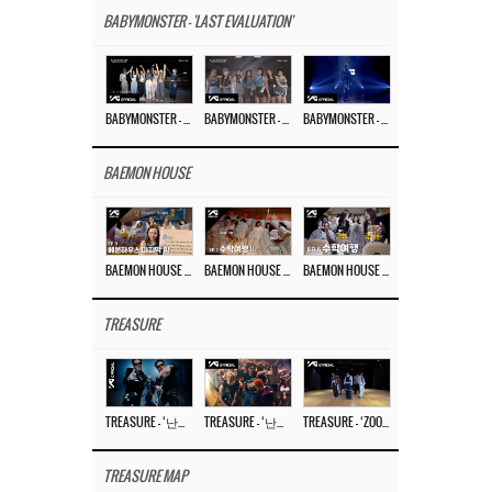
BABYMONSTER - 'LAST EVALUATION'
BABYMONSTER – ‘Last Evaluation’ EP.8
BABYMONSTER – ‘Last Evaluation’ EP.7
BABYMONSTER – ‘Last Evaluation’ EP.6
BAEMON HOUSE
BAEMON HOUSE EP.8
BAEMON HOUSE EP.7
BAEMON HOUSE EP.6
TREASURE
TREASURE – ‘난리나 (NALLY-NA) (HYUNHAYO)’ DANCE PERFORMANCE VIDEO
TREASURE – ‘난리나 (NALLY-NA) (HYUNHAYO)’ M/V
TREASURE – ‘ZOOM ZOOM’ DANCE PRACTICE VIDEO
TREASURE MAP