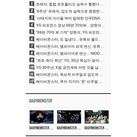
1
트레저, 힙합 포트폴리오 승부수 통했다…데뷔 6주년 새 도약
2
‘6주년’ 트레저, 압도적 실력으로 증명한 ‘YG의 보물’ 진가
3
‘서태지와 아이들’부터 탑재한 안무DNA…양현석, YG 퍼포먼스 비디오 70억 뷰 신화의 시작
4
YG 퍼포먼스 영상 69편 70억뷰…양현석 제작 철학 통했다
5
“69편·70억 뷰 기적” 양현석, YG 퍼포먼스 비디오 100% 직접 만든 이유
6
베이비몬스터, 또 일냈다…유튜브 월드와이드 1위
7
베이비몬스터, 뱀파이어 파격 변신..유튜브 트렌딩 1위 직행
8
베이비몬스터, 뱀파이어로 변신…‘MOON’으로 찍은 3개월 프로젝트
9
“최초·최다·최단” YG, 30년 뚝심이 빚어낸 K팝 투어의 새 지평
10
YG 30주년, K팝 공연계에 어떤 것을 남겼나
11
베이비몬스터, 독보적 비주얼과 압도적 소화력..’MOON’
12
베이비몬스터, 루카·치키타 ‘문’ 비주얼 공개…절제된 카리스마·유니크 비주얼
BABYMONSTER
BABYMONSTER – ‘MOON’ M/V
BABYMONSTER – ‘MOON’ PERFORMANCE VIDEO
BABYMONSTER – ‘I LIKE IT’ M/V