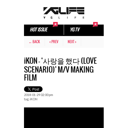
HOT ISSUE
YG TV
← BACK
< PREV
NEXT >
iKON – ‘사랑을 했다 (LOVE
SCENARIO)’ M/V MAKING
FILM
2018-01-29 02:00 pm
tag.
iKON