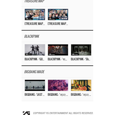
TREASURE MAP
[TREASURE MAP] EP.77 🥲 우리 트레저 겁쟁이 아닙니다 🤚 기묘한 전시회
[TREASURE MAP] EP.77 🕯️ THE STRANGE EXHIBITION 🕰️ TEASER
BLACKPINK
BLACKPINK – ‘GO’ M/V
BLACKPINK – ‘뛰어(JUMP)’ M/V
BLACKPINK – ‘Shut Down’ DANCE PERFORMANCE VIDEO
BIGBANG MADE
BIGBANG – ‘LAST DANCE’ M/V MAKING FILM
BIGBANG – ‘에라 모르겠다 (FXXK IT)’ M/V MAKING FILM
BIGBANG – ‘에라 모르겠다(FXXK IT)’ M/V