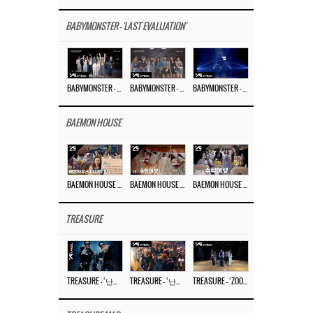
BABYMONSTER - 'LAST EVALUATION'
BABYMONSTER – ‘Last Evaluation’ EP.8
BABYMONSTER – ‘Last Evaluation’ EP.7
BABYMONSTER – ‘Last Evaluation’ EP.6
BAEMON HOUSE
BAEMON HOUSE EP.8
BAEMON HOUSE EP.7
BAEMON HOUSE EP.6
TREASURE
TREASURE – ‘난리나 (NALLY-NA) (HYUNHAYO)’ DANCE PERFORMANCE VIDEO
TREASURE – ‘난리나 (NALLY-NA) (HYUNHAYO)’ M/V
TREASURE – ‘ZOOM ZOOM’ DANCE PRACTICE VIDEO