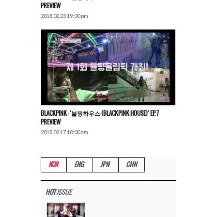
PREVIEW
2018.02.23 19:00 pm
BLACKPINK – ‘블핑하우스 (BLACKPINK HOUSE)’ EP. 7
PREVIEW
2018.02.17 10:00 am
KOR
ENG
JPN
CHN
HOT
ISSUE