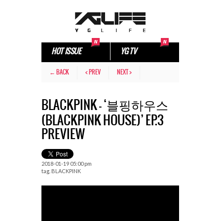
HOT ISSUE
YG TV
← BACK
< PREV
NEXT >
BLACKPINK – ‘블핑하우스
(BLACKPINK HOUSE)’ EP.3
PREVIEW
2018-01-19 05:00 pm
tag.
BLACKPINK