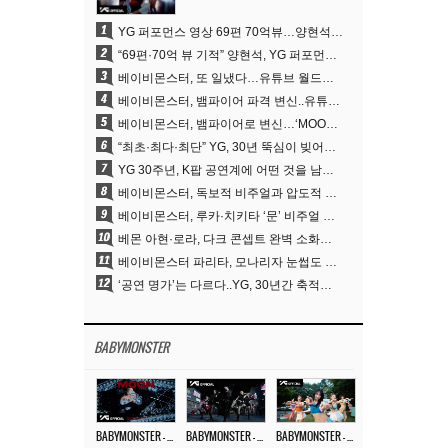
1
YG 퍼포먼스 영상 69편 70억뷰…양현석 제작 철학 통했다
2
“69편·70억 뷰 기적” 양현석, YG 퍼포먼스 비디오 100% 직접 만든 이유
3
베이비몬스터, 또 일냈다…유튜브 월드와이드 1위
4
베이비몬스터, 뱀파이어 파격 변신..유튜브 트렌딩 1위 직행
5
베이비몬스터, 뱀파이어로 변신…‘MOON’으로 찍은 3개월 프로젝트
6
“최초·최다·최단” YG, 30년 뚝심이 빚어낸 K팝 투어의 새 지평
7
YG 30주년, K팝 공연계에 어떤 것을 남겼나
8
베이비몬스터, 독보적 비주얼과 압도적 소화력..’MOON’
9
베이비몬스터, 루카·치키타 ‘문’ 비주얼 공개…절제된 카리스마·유니크 비주얼
10
베몬 아현·로라, 다크 콘셉트 완벽 소화…’문’ 비주얼 포토 공개
11
베이비몬스터 파리타, 모나리자 눈썹도 완벽 소화‥아사와 강렬 아우라
12
‘공연 명가’는 다르다..YG, 30년간 축적해 온 ‘경험하는 음악’의 힘
BABYMONSTER
BABYMONSTER – ‘MOON’ M/V
BABYMONSTER – ‘MOON’ PERFORMANCE VIDEO
BABYMONSTER – ‘I LIKE IT’ M/V