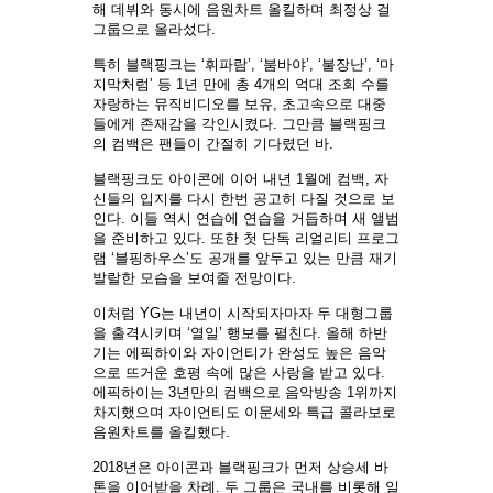
해 데뷔와 동시에 음원차트 올킬하며 최정상 걸
그룹으로 올라섰다.
특히 블랙핑크는 ‘휘파람’, ‘붐바야’, ‘불장난’, ‘마
지막처럼’ 등 1년 만에 총 4개의 억대 조회 수를
자랑하는 뮤직비디오를 보유, 초고속으로 대중
들에게 존재감을 각인시켰다. 그만큼 블랙핑크
의 컴백은 팬들이 간절히 기다렸던 바.
블랙핑크도 아이콘에 이어 내년 1월에 컴백, 자
신들의 입지를 다시 한번 공고히 다질 것으로 보
인다. 이들 역시 연습에 연습을 거듭하며 새 앨범
을 준비하고 있다. 또한 첫 단독 리얼리티 프로그
램 ‘블핑하우스’도 공개를 앞두고 있는 만큼 재기
발랄한 모습을 보여줄 전망이다.
이처럼 YG는 내년이 시작되자마자 두 대형그룹
을 출격시키며 ‘열일’ 행보를 펼친다. 올해 하반
기는 에픽하이와 자이언티가 완성도 높은 음악
으로 뜨거운 호평 속에 많은 사랑을 받고 있다.
에픽하이는 3년만의 컴백으로 음악방송 1위까지
차지했으며 자이언티도 이문세와 특급 콜라보로
음원차트를 올킬했다.
2018년은 아이콘과 블랙핑크가 먼저 상승세 바
톤을 이어받을 차례. 두 그룹은 국내를 비롯해 일