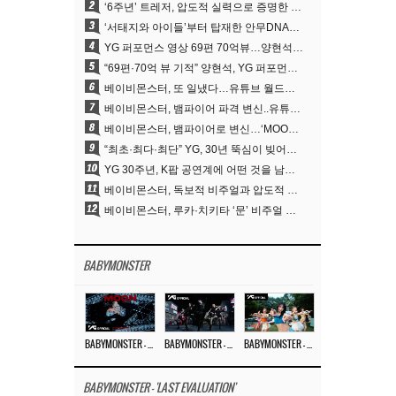
2
‘6주년’ 트레저, 압도적 실력으로 증명한 ‘YG의 보물’ 진가
3
‘서태지와 아이들’부터 탑재한 안무DNA…양현석, YG 퍼포먼스 비디오 70억 뷰 신화의 시작
4
YG 퍼포먼스 영상 69편 70억뷰…양현석 제작 철학 통했다
5
“69편·70억 뷰 기적” 양현석, YG 퍼포먼스 비디오 100% 직접 만든 이유
6
베이비몬스터, 또 일냈다…유튜브 월드와이드 1위
7
베이비몬스터, 뱀파이어 파격 변신..유튜브 트렌딩 1위 직행
8
베이비몬스터, 뱀파이어로 변신…‘MOON’으로 찍은 3개월 프로젝트
9
“최초·최다·최단” YG, 30년 뚝심이 빚어낸 K팝 투어의 새 지평
10
YG 30주년, K팝 공연계에 어떤 것을 남겼나
11
베이비몬스터, 독보적 비주얼과 압도적 소화력..’MOON’
12
베이비몬스터, 루카·치키타 ‘문’ 비주얼 공개…절제된 카리스마·유니크 비주얼
BABYMONSTER
BABYMONSTER – ‘MOON’ M/V
BABYMONSTER – ‘MOON’ PERFORMANCE VIDEO
BABYMONSTER – ‘I LIKE IT’ M/V
BABYMONSTER - 'LAST EVALUATION'