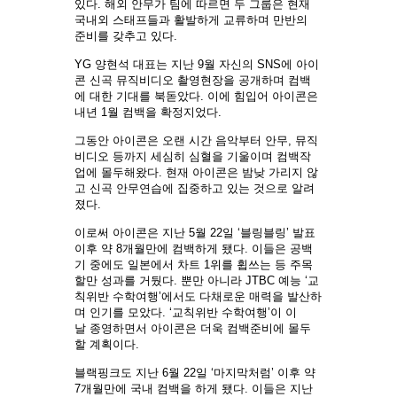
있다. 해외 안무가 팀에 따르면 두 그룹은 현재
국내외 스태프들과 활발하게 교류하며 만반의
준비를 갖추고 있다.
YG 양현석 대표는 지난 9월 자신의 SNS에 아이
콘 신곡 뮤직비디오 촬영현장을 공개하며 컴백
에 대한 기대를 북돋았다. 이에 힘입어 아이콘은
내년 1월 컴백을 확정지었다.
그동안 아이콘은 오랜 시간 음악부터 안무, 뮤직
비디오 등까지 세심히 심혈을 기울이며 컴백작
업에 몰두해왔다. 현재 아이콘은 밤낮 가리지 않
고 신곡 안무연습에 집중하고 있는 것으로 알려
졌다.
이로써 아이콘은 지난 5월 22일 ‘블링블링’ 발표
이후 약 8개월만에 컴백하게 됐다. 이들은 공백
기 중에도 일본에서 차트 1위를 휩쓰는 등 주목
할만 성과를 거뒀다. 뿐만 아니라 JTBC 예능 ‘교
칙위반 수학여행’에서도 다채로운 매력을 발산하
며 인기를 모았다. ‘교칙위반 수학여행’이 이
날 종영하면서 아이콘은 더욱 컴백준비에 몰두
할 계획이다.
블랙핑크도 지난 6월 22일 ‘마지막처럼’ 이후 약
7개월만에 국내 컴백을 하게 됐다. 이들은 지난