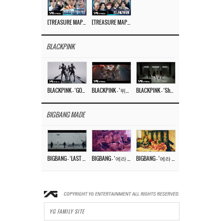
[TREASURE MAP] EP.77 🥲 우리 트레저 겁쟁이 아닙니다 🤚 기묘한 전시회
[TREASURE MAP] EP.77 🕯️ THE STRANGE EXHIBITION 🕰️ TEASER
BLACKPINK
BLACKPINK – ‘GO’ M/V
BLACKPINK – ‘뛰어(JUMP)’ M/V
BLACKPINK – ‘Shut Down’ DANCE PERFORMANCE VIDEO
BIGBANG MADE
BIGBANG – ‘LAST DANCE’ M/V MAKING FILM
BIGBANG – ‘에라 모르겠다 (FXXK IT)’ M/V MAKING FILM
BIGBANG – ‘에라 모르겠다(FXXK IT)’ M/V
YG FAMILY SITE