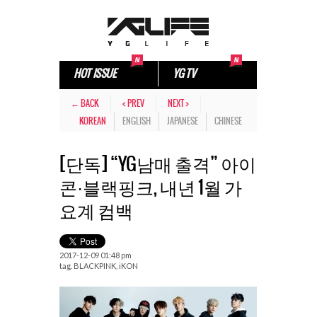
HOT ISSUE
YG TV
← BACK
< PREV
NEXT >
KOREAN
ENGLISH
JAPANESE
CHINESE
[단독] “YG남매 출격” 아이
콘·블랙핑크, 내년 1월 가
요계 컴백
2017-12-09 01:48 pm
tag.
BLACKPINK
,
iKON