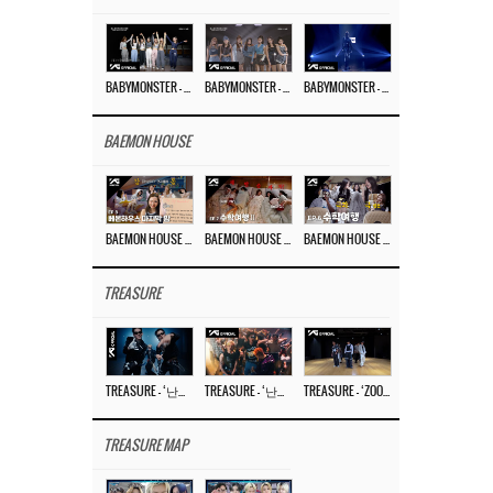
BABYMONSTER – ‘Last Evaluation’ EP.8
BABYMONSTER – ‘Last Evaluation’ EP.7
BABYMONSTER – ‘Last Evaluation’ EP.6
BAEMON HOUSE
BAEMON HOUSE EP.8
BAEMON HOUSE EP.7
BAEMON HOUSE EP.6
TREASURE
TREASURE – ‘난리나 (NALLY-NA) (HYUNHAYO)’ DANCE PERFORMANCE VIDEO
TREASURE – ‘난리나 (NALLY-NA) (HYUNHAYO)’ M/V
TREASURE – ‘ZOOM ZOOM’ DANCE PRACTICE VIDEO
TREASURE MAP