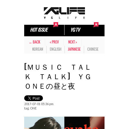
HOT ISSUE
YG TV
← BACK
< PREV
NEXT >
KOREAN
ENGLISH
JAPANESE
CHINESE
[ＭＵＳＩＣ ＴＡＬ
Ｋ ＴＡＬＫ] ＹＧ
ＯＮＥの昼と夜
2017-07-01 05:36 pm
tag.
ONE