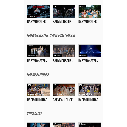
BABYMONSTER – ‘MOON’ M/V
BABYMONSTER – ‘MOON’ PERFORMANCE VIDEO
BABYMONSTER – ‘I LIKE IT’ M/V
BABYMONSTER - 'LAST EVALUATION'
BABYMONSTER – ‘Last Evaluation’ EP.8
BABYMONSTER – ‘Last Evaluation’ EP.7
BABYMONSTER – ‘Last Evaluation’ EP.6
BAEMON HOUSE
BAEMON HOUSE EP.8
BAEMON HOUSE EP.7
BAEMON HOUSE EP.6
TREASURE