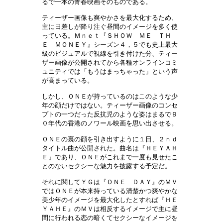
るで一本の青春映画そのものである。
ティーザー画像も爽やかさを最大化するため、
主に日差しが降り注ぐ昼間のイメージを多く使
っている。Ｍｎｅｔ『ＳＨＯＷ ＭＥ ＴＨ
Ｅ ＭＯＮＥＹ』シーズン４，５でも史上最大
級のビジュアルで視線を引き付けた分、ティー
ザー画像が公開されてから各種オンラインコミ
ュニティでは「もうはまっちゃった」という声
が高まっている。
しかし、ＯＮＥが持っているのはこのような少
年の顔だけではない。ティーザー画像のコンセ
プトの一つだった反抗児のような姿はまるで９
０年代の香港のノワール映画を思い出させる。
ＯＮＥの裏の顔を引き出すように１日、２ｎｄ
タイトル曲が公開された。曲名は『ＨＥＹＡＨ
Ｅ』であり、ＯＮＥがこれまで一度も見せたこ
とのないセクシーな魅力を披露する予定だ。
それに関してＹＧは『ＯＮＥ ＤＡＹ』のＭＶ
ではＯＮＥが本来持っている清楚かつ爽やかな
美少年のイメージを最大化したとすれば『ＨＥ
ＹＡＨＥ』のＭＶは相反するイメージで主に昼
間に行われる恋の暗くてセクシーなイメージを