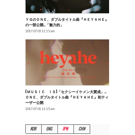
ＹＧのＯＮＥ、ダブルタイトル曲『ＨＥＹＡＨＥ』
の一部公開…「魅力的」
2017.07.05 11:15 am
[ＭＵＳＩＣ ＩＳ]「セクシーイケメン大賛成」…
ＯＮＥ、ダブルタイトル曲『ＨＥＹＡＨＥ』初ティ
ーザー公開
2017.07.01 11:15 am
KOR
ENG
JPN
CHN