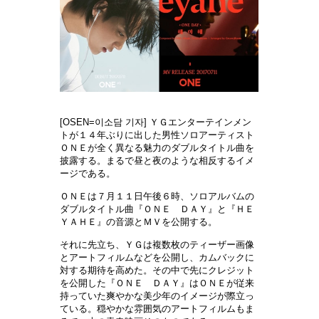
[OSEN=이소담 기자] ＹＧエンターテインメン
トが１４年ぶりに出した男性ソロアーティスト
ＯＮＥが全く異なる魅力のダブルタイトル曲を
披露する。まるで昼と夜のような相反するイメ
ージである。
ＯＮＥは７月１１日午後６時、ソロアルバムの
ダブルタイトル曲『ＯＮＥ ＤＡＹ』と『ＨＥ
ＹＡＨＥ』の音源とＭＶを公開する。
それに先立ち、ＹＧは複数枚のティーザー画像
とアートフィルムなどを公開し、カムバックに
対する期待を高めた。その中で先にクレジット
を公開した『ＯＮＥ ＤＡＹ』はＯＮＥが従来
持っていた爽やかな美少年のイメージが際立っ
ている。穏やかな雰囲気のアートフィルムもま