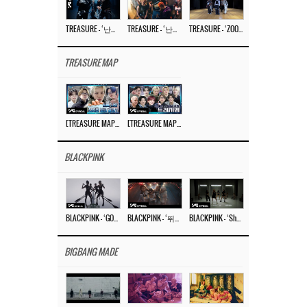
TREASURE – ‘난리나 (NALLY-NA) (HYUNHAYO)’ DANCE PERFORMANCE VIDEO
TREASURE – ‘난리나 (NALLY-NA) (HYUNHAYO)’ M/V
TREASURE – ‘ZOOM ZOOM’ DANCE PRACTICE VIDEO
TREASURE MAP
[TREASURE MAP] EP.77 🥲 우리 트레저 겁쟁이 아닙니다 🤚 기묘한 전시회
[TREASURE MAP] EP.77 🕯️ THE STRANGE EXHIBITION 🕰️ TEASER
BLACKPINK
BLACKPINK – ‘GO’ M/V
BLACKPINK – ‘뛰어(JUMP)’ M/V
BLACKPINK – ‘Shut Down’ DANCE PERFORMANCE VIDEO
BIGBANG MADE