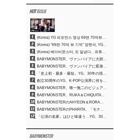
HOT
ISSUE
1
(Korea) YG 퍼포먼스 영상 69편 70억뷰…양현석 제작 철학 통했다
2
(Korea) “69편·70억 뷰 기적” 양현석, YG 퍼포먼스 비디오 100% 직접 만든 이유
3
(Korea) 베이비몬스터, 또 일냈다…유튜브 월드와이드 1위
4
BABYMONSTER、ヴァンパイアに大胆変身…YouTubeトレンド1位を獲得
5
BABYMONSTER、ヴァンパイアに変身…「MOON」で3か月にわたるプロジェクトを締めくくる
6
「史上初・最多・最短」YG、30年の揺るぎない信念が切り開いたK-POPツアーの新境地
7
創立30周年のYG、K-POP公演界に何を残したのか
8
BABYMONSTER、唯一無二のビジュアルと圧倒的な表現力…『MOON』
9
BABYMONSTER、RUKA＆CHIQUITAの「MOON」ビジュアルを公開…洗練されたカリスマ性・ユニークなビジュアル
10
BABYMONSTERのAHYEON＆RORA、ダークコンセプトを完璧に表現…「MOON」ビジュアルフォト公開
11
BABYMONSTERのPHARITA、「モナリザ眉」も完璧にものにする…ASAと放つ強烈なオーラ
12
「公演の名家」はひと味違う…YG、30年にわたり積み重ねてきた「体験する音楽」の力
BABYMONSTER