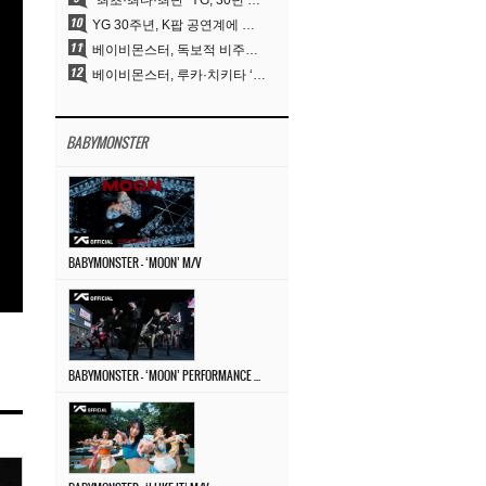
“최초·최다·최단” YG, 30년 뚝심이 빚어낸 K팝 투어의 새 지평
YG 30주년, K팝 공연계에 어떤 것을 남겼나
베이비몬스터, 독보적 비주얼과 압도적 소화력..’MOON’
베이비몬스터, 루카·치키타 ‘문’ 비주얼 공개…절제된 카리스마·유니크 비주얼
BABYMONSTER
BABYMONSTER – ‘MOON’ M/V
BABYMONSTER – ‘MOON’ PERFORMANCE VIDEO