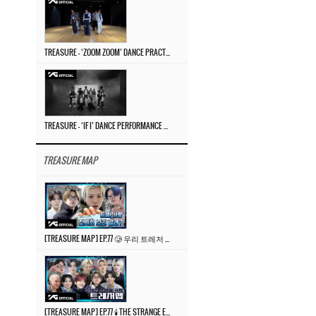
TREASURE – ‘ZOOM ZOOM’ DANCE PRACTICE VIDEO
TREASURE – ‘IF I’ DANCE PERFORMANCE VIDEO
TREASURE MAP
[TREASURE MAP] EP.77 🥲 우리 트레저 겁쟁이 아닙니다 🤚 기묘한 전시회
[TREASURE MAP] EP.77 🕯️ THE STRANGE EXHIBITION 🕰️ TEASER