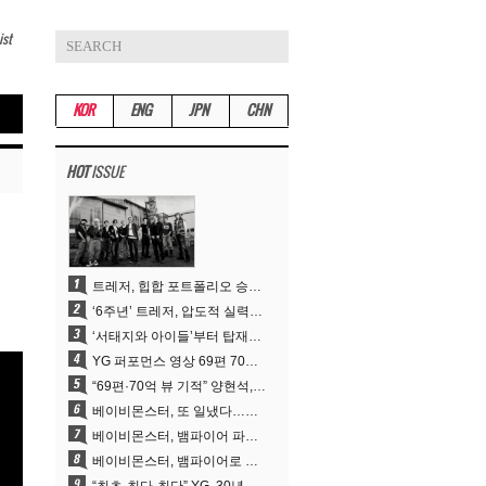
ist
KOR
ENG
JPN
CHN
HOT
ISSUE
트레저, 힙합 포트폴리오 승부수 통했다…데뷔 6주년 새 도약
‘6주년’ 트레저, 압도적 실력으로 증명한 ‘YG의 보물’ 진가
‘서태지와 아이들’부터 탑재한 안무DNA…양현석, YG 퍼포먼스 비디오 70억 뷰 신화의 시작
YG 퍼포먼스 영상 69편 70억뷰…양현석 제작 철학 통했다
“69편·70억 뷰 기적” 양현석, YG 퍼포먼스 비디오 100% 직접 만든 이유
베이비몬스터, 또 일냈다…유튜브 월드와이드 1위
베이비몬스터, 뱀파이어 파격 변신..유튜브 트렌딩 1위 직행
베이비몬스터, 뱀파이어로 변신…‘MOON’으로 찍은 3개월 프로젝트