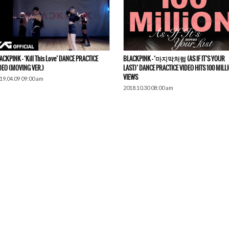
ACKPINK – ‘Kill This Love’ DANCE PRACTICE
BLACKPINK – ‘마지막처럼 (AS IF IT’S YOUR
DEO (MOVING VER.)
LAST)’ DANCE PRACTICE VIDEO HITS 100 MILL
VIEWS
19.04.09 09:00 am
2018.10.30 08:00 am