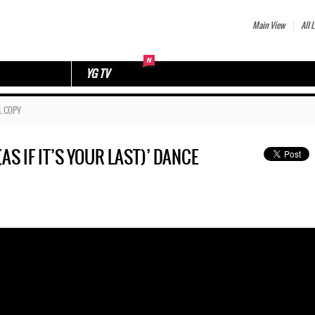
Main View
All L
YG TV
L COPY
IF IT’S YOUR LAST)’ DANCE