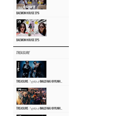
BAEMON HOUSE EP.6
BAEMON HOUSE EP.5
TREASURE
TREASURE – ‘난리나 (NALLY-NA) (HYUNHAYO)’ DANCE PERFORMANCE VIDEO
TREASURE – ‘난리나 (NALLY-NA) (HYUNHAYO)’ M/V