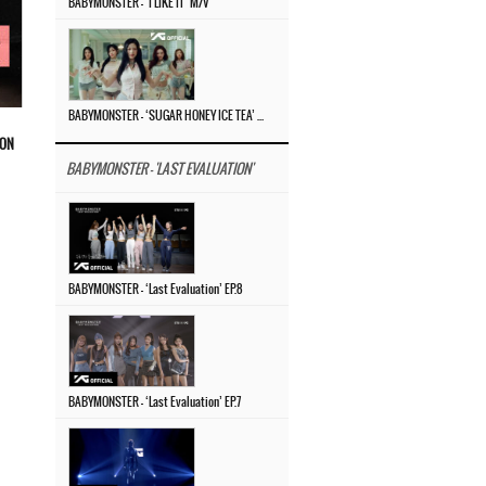
BABYMONSTER – ‘I LIKE IT’ M/V
BABYMONSTER – ‘SUGAR HONEY ICE TEA’ M/V
ION
BABYMONSTER - 'LAST EVALUATION'
BABYMONSTER – ‘Last Evaluation’ EP.8
BABYMONSTER – ‘Last Evaluation’ EP.7