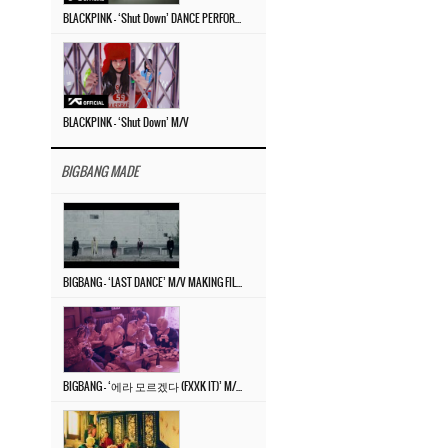
BLACKPINK – ‘Shut Down’ DANCE PERFORMANCE VIDEO
BLACKPINK – ‘Shut Down’ M/V
BIGBANG MADE
BIGBANG – ‘LAST DANCE’ M/V MAKING FILM
BIGBANG – ‘에라 모르겠다 (FXXK IT)’ M/V MAKING FILM