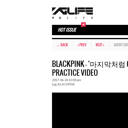
HOT ISSUE
← BACK
< PREV
NEXT >
SHORT UR
BLACKPINK – ‘마지막처럼 (AS 
PRACTICE VIDEO
2017-06-24 10:00 am
tag.
BLACKPINK