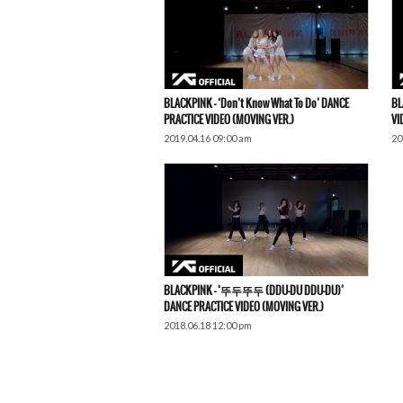
BLACKPINK – ‘Don’t Know What To Do’ DANCE
BL
PRACTICE VIDEO (MOVING VER.)
VI
2019.04.16 09:00 am
20
BLACKPINK – ‘뚜두뚜두 (DDU-DU DDU-DU)’
DANCE PRACTICE VIDEO (MOVING VER.)
2018.06.18 12:00 pm