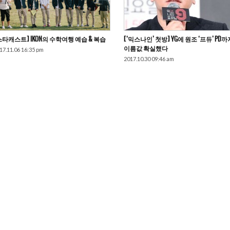
스타캐스트] IKON의 수학여행 예습 & 복습
[‘믹스나인’ 첫방] YG에 원조 ‘프듀’ PD까
이름값 확실했다
17.11.06 16:35 pm
2017.10.30 09:46 am