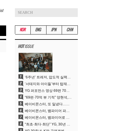
ist
KOR
ENG
JPN
CHN
HOT
ISSUE
‘6주년’ 트레저, 압도적 실력으로 증명한 ‘YG의 보물’ 진가
‘서태지와 아이들’부터 탑재한 안무DNA…양현석, YG 퍼포먼스 비디오 70억 뷰 신화의 시작
YG 퍼포먼스 영상 69편 70억뷰…양현석 제작 철학 통했다
“69편·70억 뷰 기적” 양현석, YG 퍼포먼스 비디오 100% 직접 만든 이유
베이비몬스터, 또 일냈다…유튜브 월드와이드 1위
베이비몬스터, 뱀파이어 파격 변신..유튜브 트렌딩 1위 직행
베이비몬스터, 뱀파이어로 변신…‘MOON’으로 찍은 3개월 프로젝트
“최초·최다·최단” YG, 30년 뚝심이 빚어낸 K팝 투어의 새 지평