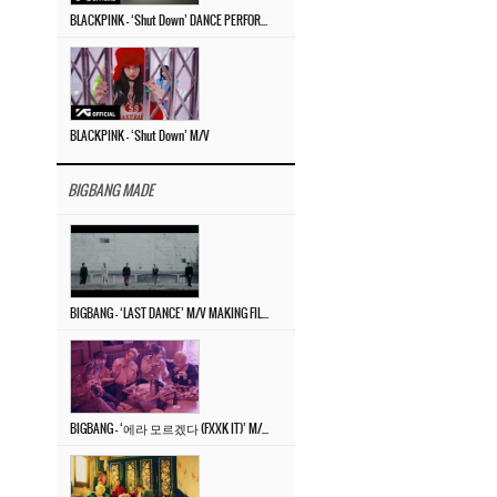
BLACKPINK – ‘Shut Down’ DANCE PERFORMANCE VIDEO
BLACKPINK – ‘Shut Down’ M/V
BIGBANG MADE
BIGBANG – ‘LAST DANCE’ M/V MAKING FILM
BIGBANG – ‘에라 모르겠다 (FXXK IT)’ M/V MAKING FILM