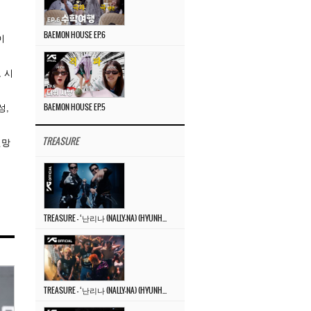
BAEMON HOUSE EP.6
이
 시
성,
BAEMON HOUSE EP.5
TREASURE
전망
TREASURE – ‘난리나 (NALLY-NA) (HYUNHAYO)’ DANCE PERFORMANCE VIDEO
TREASURE – ‘난리나 (NALLY-NA) (HYUNHAYO)’ M/V