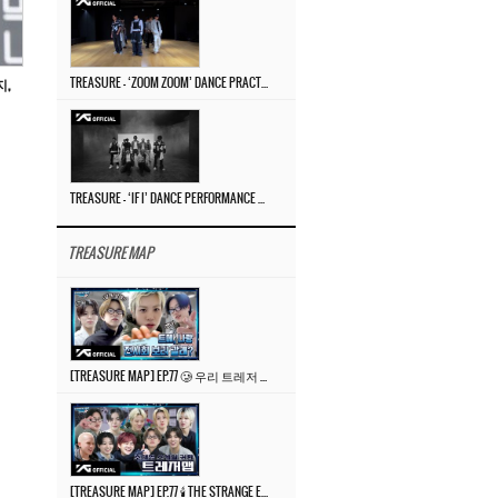
TREASURE – ‘ZOOM ZOOM’ DANCE PRACTICE VIDEO
지,
TREASURE – ‘IF I’ DANCE PERFORMANCE VIDEO
TREASURE MAP
[TREASURE MAP] EP.77 🥲 우리 트레저 겁쟁이 아닙니다 🤚 기묘한 전시회
[TREASURE MAP] EP.77 🕯️ THE STRANGE EXHIBITION 🕰️ TEASER