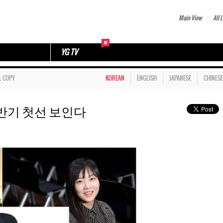
Main View
All L
YG TV
L COPY
KOREAN
ENGLISH
JAPANESE
CHINESE
, 하반기 첫선 보인다