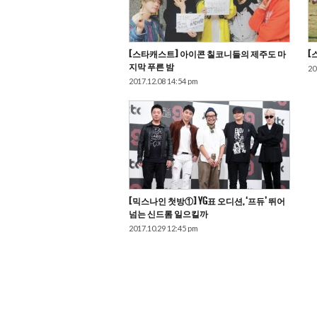
[스타캐스트] 아이콘 칠코니들의 제주도 마
[
지막 푸른 밤
20
2017.12.08 14:54 pm
[믹스나인 첫방①] YG표 오디션, ‘프듀’ 뛰어
넘는 신드롬 일으킬까
2017.10.29 12:45 pm