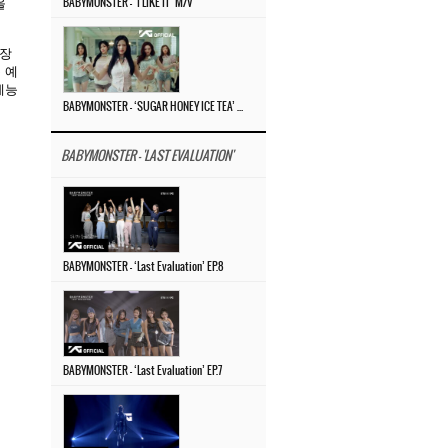
을
BABYMONSTER – ‘I LIKE IT’ M/V
 장
 예
예능
BABYMONSTER – ‘SUGAR HONEY ICE TEA’ M/V
BABYMONSTER - 'LAST EVALUATION'
BABYMONSTER – ‘Last Evaluation’ EP.8
BABYMONSTER – ‘Last Evaluation’ EP.7