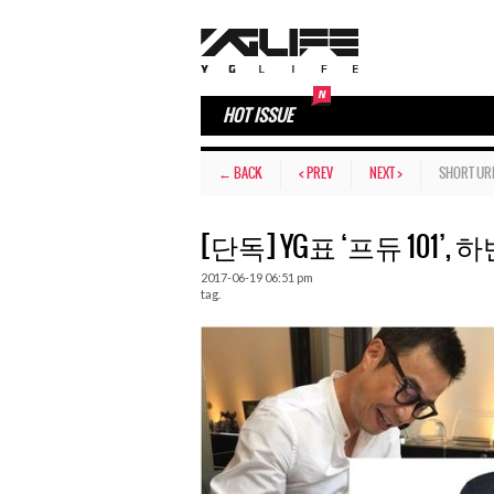
HOT ISSUE
← BACK
< PREV
NEXT >
SHORT UR
[단독] YG표 ‘프듀 101’
2017-06-19 06:51 pm
tag.