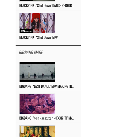
BLACKPINK – ‘Shut Down’ DANCE PERFORMANCE VIDEO
BLACKPINK – ‘Shut Down’ M/V
BIGBANG MADE
BIGBANG – ‘LAST DANCE’ M/V MAKING FILM
BIGBANG – ‘에라 모르겠다 (FXXK IT)’ M/V MAKING FILM