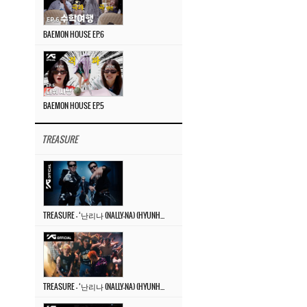
BAEMON HOUSE EP.6
BAEMON HOUSE EP.5
TREASURE
TREASURE – ‘난리나 (NALLY-NA) (HYUNHAYO)’ DANCE PERFORMANCE VIDEO
TREASURE – ‘난리나 (NALLY-NA) (HYUNHAYO)’ M/V