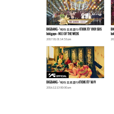
BIGBANG – ‘에라 모르겠다 (FXXK IT)’ 0101 SBS
BI
Inkigayo : NO.1 OF THE WEEK
In
2017.01.01 14:53 pm
20
BIGBANG – ‘에라 모르겠다(FXXK IT)’ M/V
2016.12.13 00:00 am