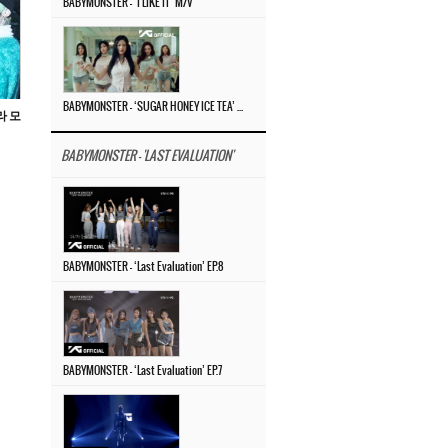
BABYMONSTER – ‘I LIKE IT’ M/V
BABYMONSTER – ‘SUGAR HONEY ICE TEA’ M/V
라 모
BABYMONSTER - 'LAST EVALUATION'
BABYMONSTER – ‘Last Evaluation’ EP.8
BABYMONSTER – ‘Last Evaluation’ EP.7