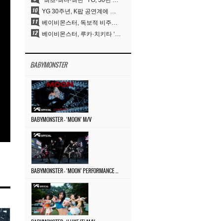
“최초·최다·최단” YG, 30년 뚝심이 빚어낸 K팝 투어의 새 지평
YG 30주년, K팝 공연계에 어떤 것을 남겼나
베이비몬스터, 독보적 비주얼과 압도적 소화력..’MOON’
베이비몬스터, 루카·치키타 ‘문’ 비주얼 공개…절제된 카리스마·유니크 비주얼
BABYMONSTER
BABYMONSTER – ‘MOON’ M/V
BABYMONSTER – ‘MOON’ PERFORMANCE VIDEO