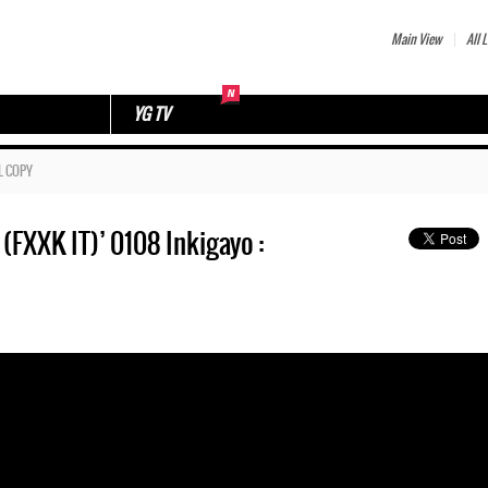
Main View
All L
YG TV
L COPY
K IT)’ 0108 Inkigayo :