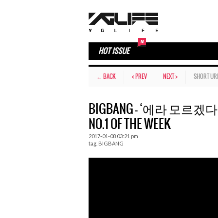
HOT ISSUE
← BACK
< PREV
NEXT >
SHORT UR
BIGBANG – ‘에라 모르겠다 (FXX
NO.1 OF THE WEEK
2017-01-08 03:21 pm
tag.
BIGBANG