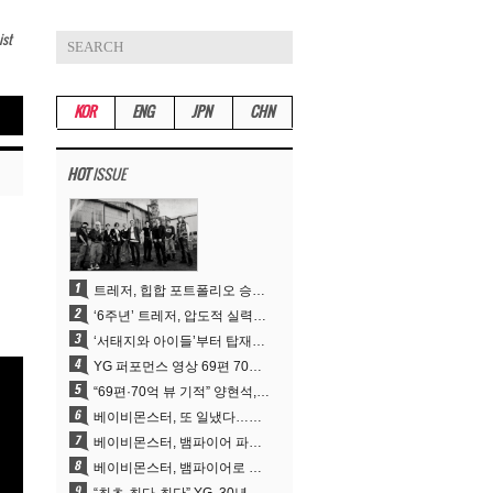
ist
KOR
ENG
JPN
CHN
HOT
ISSUE
트레저, 힙합 포트폴리오 승부수 통했다…데뷔 6주년 새 도약
‘6주년’ 트레저, 압도적 실력으로 증명한 ‘YG의 보물’ 진가
‘서태지와 아이들’부터 탑재한 안무DNA…양현석, YG 퍼포먼스 비디오 70억 뷰 신화의 시작
YG 퍼포먼스 영상 69편 70억뷰…양현석 제작 철학 통했다
“69편·70억 뷰 기적” 양현석, YG 퍼포먼스 비디오 100% 직접 만든 이유
베이비몬스터, 또 일냈다…유튜브 월드와이드 1위
베이비몬스터, 뱀파이어 파격 변신..유튜브 트렌딩 1위 직행
베이비몬스터, 뱀파이어로 변신…‘MOON’으로 찍은 3개월 프로젝트