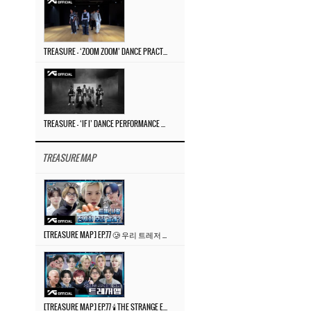
TREASURE – ‘ZOOM ZOOM’ DANCE PRACTICE VIDEO
TREASURE – ‘IF I’ DANCE PERFORMANCE VIDEO
TREASURE MAP
[TREASURE MAP] EP.77 🥲 우리 트레저 겁쟁이 아닙니다 🤚 기묘한 전시회
[TREASURE MAP] EP.77 🕯️ THE STRANGE EXHIBITION 🕰️ TEASER