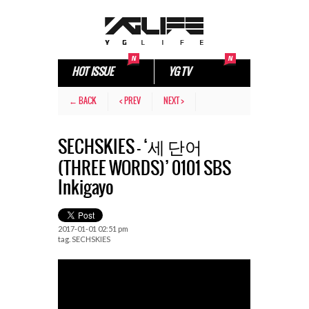
HOT ISSUE
YG TV
← BACK
< PREV
NEXT >
SECHSKIES – ‘세 단어
(THREE WORDS)’ 0101 SBS
Inkigayo
2017-01-01 02:51 pm
tag.
SECHSKIES