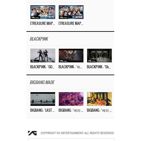
[TREASURE MAP] EP.77 🥲 우리 트레저 겁쟁이 아닙니다 🤚 기묘한 전시회
[TREASURE MAP] EP.77 🕯️ THE STRANGE EXHIBITION 🕰️ TEASER
BLACKPINK
BLACKPINK – ‘GO’ M/V
BLACKPINK – ‘뛰어(JUMP)’ M/V
BLACKPINK – ‘Shut Down’ DANCE PERFORMANCE VIDEO
BIGBANG MADE
BIGBANG – ‘LAST DANCE’ M/V MAKING FILM
BIGBANG – ‘에라 모르겠다 (FXXK IT)’ M/V MAKING FILM
BIGBANG – ‘에라 모르겠다(FXXK IT)’ M/V