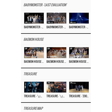
BABYMONSTER - 'LAST EVALUATION'
BABYMONSTER – ‘Last Evaluation’ EP.8
BABYMONSTER – ‘Last Evaluation’ EP.7
BABYMONSTER – ‘Last Evaluation’ EP.6
BAEMON HOUSE
BAEMON HOUSE EP.8
BAEMON HOUSE EP.7
BAEMON HOUSE EP.6
TREASURE
TREASURE – ‘난리나 (NALLY-NA) (HYUNHAYO)’ DANCE PERFORMANCE VIDEO
TREASURE – ‘난리나 (NALLY-NA) (HYUNHAYO)’ M/V
TREASURE – ‘ZOOM ZOOM’ DANCE PRACTICE VIDEO
TREASURE MAP