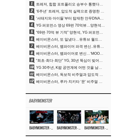
1
트레저, 힙합 포트폴리오 승부수 통했다…데뷔 6주년 새 도약
2
‘6주년’ 트레저, 압도적 실력으로 증명한 ‘YG의 보물’ 진가
3
‘서태지와 아이들’부터 탑재한 안무DNA…양현석, YG 퍼포먼스 비디오 70억 뷰 신화의 시작
4
YG 퍼포먼스 영상 69편 70억뷰…양현석 제작 철학 통했다
5
“69편·70억 뷰 기적” 양현석, YG 퍼포먼스 비디오 100% 직접 만든 이유
6
베이비몬스터, 또 일냈다…유튜브 월드와이드 1위
7
베이비몬스터, 뱀파이어 파격 변신..유튜브 트렌딩 1위 직행
8
베이비몬스터, 뱀파이어로 변신…‘MOON’으로 찍은 3개월 프로젝트
9
“최초·최다·최단” YG, 30년 뚝심이 빚어낸 K팝 투어의 새 지평
10
YG 30주년, K팝 공연계에 어떤 것을 남겼나
11
베이비몬스터, 독보적 비주얼과 압도적 소화력..’MOON’
12
베이비몬스터, 루카·치키타 ‘문’ 비주얼 공개…절제된 카리스마·유니크 비주얼
BABYMONSTER
BABYMONSTER – ‘MOON’ M/V
BABYMONSTER – ‘MOON’ PERFORMANCE VIDEO
BABYMONSTER – ‘I LIKE IT’ M/V