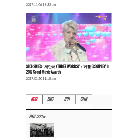
2017.11.06 16:35 pm
SECHSKIES – ‘세단어 (THREE WORDS)’ + ‘커플 (COUPLE)’ In
2017 Seoul Music Awards
2017.01.20 11:18 am
KOR
ENG
JPN
CHN
HOT
ISSUE