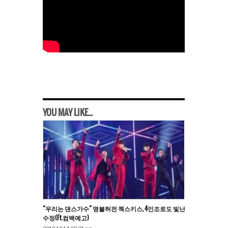
YOU MAY LIKE...
“우리는 댄스가수” 명불허전 젝스키스, 4인조로도 빛난
수정(ft.컴백예고)