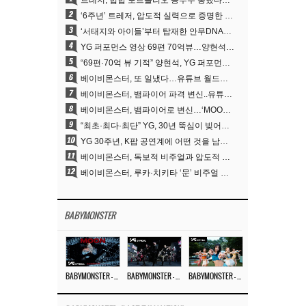
2
‘6주년’ 트레저, 압도적 실력으로 증명한 ‘YG의 보물’ 진가
3
‘서태지와 아이들’부터 탑재한 안무DNA…양현석, YG 퍼포먼스 비디오 70억 뷰 신화의 시작
4
YG 퍼포먼스 영상 69편 70억뷰…양현석 제작 철학 통했다
5
“69편·70억 뷰 기적” 양현석, YG 퍼포먼스 비디오 100% 직접 만든 이유
6
베이비몬스터, 또 일냈다…유튜브 월드와이드 1위
7
베이비몬스터, 뱀파이어 파격 변신..유튜브 트렌딩 1위 직행
8
베이비몬스터, 뱀파이어로 변신…‘MOON’으로 찍은 3개월 프로젝트
9
“최초·최다·최단” YG, 30년 뚝심이 빚어낸 K팝 투어의 새 지평
10
YG 30주년, K팝 공연계에 어떤 것을 남겼나
11
베이비몬스터, 독보적 비주얼과 압도적 소화력..’MOON’
12
베이비몬스터, 루카·치키타 ‘문’ 비주얼 공개…절제된 카리스마·유니크 비주얼
BABYMONSTER
BABYMONSTER – ‘MOON’ M/V
BABYMONSTER – ‘MOON’ PERFORMANCE VIDEO
BABYMONSTER – ‘I LIKE IT’ M/V