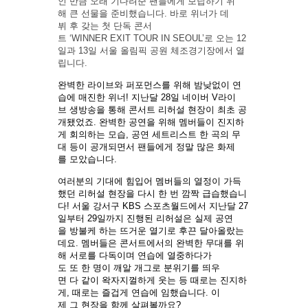
인 만큼 오래 기다려준 팬들에게 보답하기 위
해 큰 선물을 준비했습니다. 바로 위너가 데
뷔 후 갖는 첫 단독 콘서
트 ‘WINNER EXIT TOUR IN SEOUL’로 오는 12
일과 13일 서울 올림픽 공원 체조경기장에서 열
립니다.
완벽한 라이브와 퍼포먼스를 위해 밤낮없이 연
습에 매진한 위너! 지난달 28일 네이버 V라이
브 생방송을 통해 콘서트 리허설 현장이 최초 공
개됐었죠. 완벽한 공연을 위해 멤버들이 진지하
게 회의하는 모습, 공연 세트리스트 한 곡의 무
대 등이 공개되면서 팬들에게 정말 많은 화제
를 모았습니다.
여러분의 기대에 힘입어 멤버들의 열정이 가득
했던 리허설 현장을 다시 한 번 깜짝 급습했습니
다! 서울 강서구 KBS 스포츠월드에서 지난달 27
일부터 29일까지 진행된 리허설은 실제 공연
을 방불케 하는 뜨거운 열기로 후끈 달아올랐는
데요. 멤버들은 콘서트에서의 완벽한 무대를 위
해 서로를 다독이며 연습에 열중하다가
도 또 한 명이 깨알 개그로 분위기를 띄우
면 다 같이 왁자지껄하게 웃는 등 때로는 진지하
게, 때로는 즐겁게 연습에 임했습니다. 이
제 그 현장을 함께 살펴볼까요?