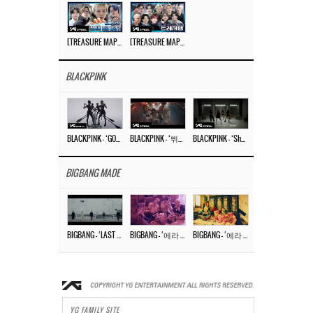
[TREASURE MAP] EP.77 🥲 우리 트레저 겁쟁이 아닙니다 🤚 기묘한 전시회
[TREASURE MAP] EP.77 🕯️ THE STRANGE EXHIBITION 🕰️ TEASER
BLACKPINK
BLACKPINK – ‘GO’ M/V
BLACKPINK – ‘뛰어(JUMP)’ M/V
BLACKPINK – ‘Shut Down’ DANCE PERFORMANCE VIDEO
BIGBANG MADE
BIGBANG – ‘LAST DANCE’ M/V MAKING FILM
BIGBANG – ‘에라 모르겠다 (FXXK IT)’ M/V MAKING FILM
BIGBANG – ‘에라 모르겠다(FXXK IT)’ M/V
YG FAMILY SITE