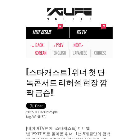
HOT ISSUE
YG TV
← BACK
< PREV
NEXT >
KOREAN
ENGLISH
JAPANESE
CHINESE
[스타캐스트] 위너 첫 단
독콘서트 리허설 현장 깜
짝 급습!!
2016-03-02 02:26 pm
tag.
WINNER
[네이버TV연예=스타캐스트] 미니앨
범 ‘EXIT:E’로 돌아온 위너. 1년 5개월만의 컴백