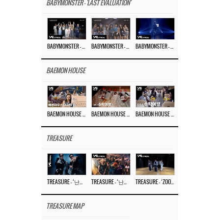
BABYMONSTER - 'LAST EVALUATION'
BABYMONSTER – ‘Last Evaluation’ EP.8
BABYMONSTER – ‘Last Evaluation’ EP.7
BABYMONSTER – ‘Last Evaluation’ EP.6
BAEMON HOUSE
BAEMON HOUSE EP.8
BAEMON HOUSE EP.7
BAEMON HOUSE EP.6
TREASURE
TREASURE – ‘난리나 (NALLY-NA) (HYUNHAYO)’ DANCE PERFORMANCE VIDEO
TREASURE – ‘난리나 (NALLY-NA) (HYUNHAYO)’ M/V
TREASURE – ‘ZOOM ZOOM’ DANCE PRACTICE VIDEO
TREASURE MAP