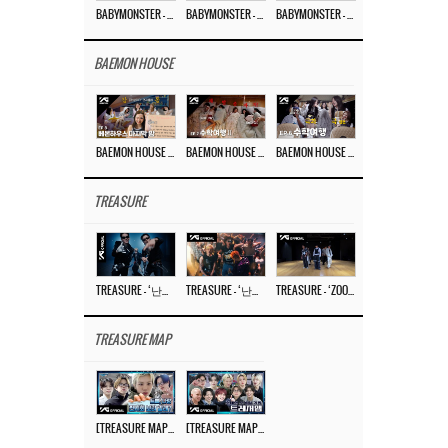
BABYMONSTER – ‘Last Evaluation’ EP.8
BABYMONSTER – ‘Last Evaluation’ EP.7
BABYMONSTER – ‘Last Evaluation’ EP.6
BAEMON HOUSE
BAEMON HOUSE EP.8
BAEMON HOUSE EP.7
BAEMON HOUSE EP.6
TREASURE
TREASURE – ‘난리나 (NALLY-NA) (HYUNHAYO)’ DANCE PERFORMANCE VIDEO
TREASURE – ‘난리나 (NALLY-NA) (HYUNHAYO)’ M/V
TREASURE – ‘ZOOM ZOOM’ DANCE PRACTICE VIDEO
TREASURE MAP
[TREASURE MAP] EP.77 🥲 우리 트레저 겁쟁이 아닙니다 🤚 기묘한 전시회
[TREASURE MAP] EP.77 🕯️ THE STRANGE EXHIBITION 🕰️ TEASER