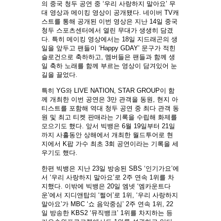
의 중국 청두 공연 중 ‘우리 사랑하지 말아요’ 무
대 영상과 메이킹 영상이 공개됐다. 네이버 TV캐
스트를 통해 공개된 이번 영상은 지난 14일 중국
청두 스포츠센터에서 열린 무대가 생생히 담겼
다. 특히 메이킹 영상에서는 18일 지드래곤의 생
일을 앞두고 팬들이 ‘Happy GDAY’ 문구가 적힌
슬로건으로 축하하고, 멤버들은 팬들과 함께 생
일 축하 노래를 함께 부르는 영상이 담겨있어 눈
길을 끌었다.
특히 YG와 LIVE NATION, STAR GROUP이 함
께 개최한 이번 공연은 3만 관객을 동원, 현지 아
티스트를 포함해 역대 청두 공연 중 최다 관객 동
원 및 최고 티켓 판매라는 기록을 수립해 화제를
모으기도 했다. 앞서 빅뱅은 6월 19일부터 21일
까지 사흘동안 상해에서 개최한 월드투어로 현
지에서 K팝 가수 최초 3회 공연이라는 기록을 세
우기도 했다.
한편 빅뱅은 지난 23일 방송된 SBS ‘인기가요’에
서 ‘우리 사랑하지 말아요’로 2주 연속 1위를 차
지했다. 이밖에 빅뱅은 20일 엠넷 ‘엠카운트다
운’에서 지디앤탑의 ‘쩔어’로 1위, ‘우리 사랑하지
말아요’가 MBC ‘쇼 음악중심’ 2주 연속 1위, 22
일 방송한 KBS2 ‘뮤직뱅크’ 1위를 차지하는 등