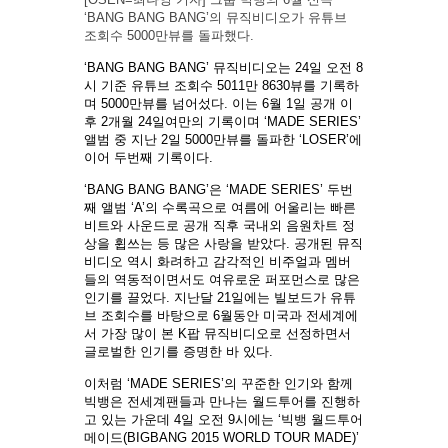
‘BANG BANG BANG’의 뮤직비디오가 유튜브
조회수 5000만뷰를 돌파했다.
‘BANG BANG BANG’ 뮤직비디오는 24일 오전 8
시 기준 유튜브 조회수 5011만 8630뷰를 기록하
며 5000만뷰를 넘어섰다. 이는 6월 1일 공개 이
후 2개월 24일여만의 기록이며 ‘MADE SERIES’
앨범 중 지난 2일 5000만뷰를 돌파한 ‘LOSER’에
이어 두번째 기록이다.
‘BANG BANG BANG’은 ‘MADE SERIES’ 두번
째 앨범 ‘A’의 수록곡으로 여름에 어울리는 빠른
비트와 사운드로 공개 직후 국내외 음원차트 정
상을 휩쓰는 등 많은 사랑을 받았다. 공개된 뮤직
비디오 역시 화려하고 감각적인 비주얼과 멤버
들의 역동적이면서도 여유로운 퍼포먼스로 많은
인기를 끌었다. 지난달 21일에는 빌보드가 유튜
브 조회수를 바탕으로 6월동안 미국과 전세계에
서 가장 많이 본 K팝 뮤직비디오로 선정하면서
글로벌한 인기를 증명한 바 있다.
이처럼 ‘MADE SERIES’의 꾸준한 인기와 함께
빅뱅은 전세계팬들과 만나는 월드투어를 진행하
고 있는 가운데 4일 오전 9시에는 ‘빅뱅 월드투어
메이드(BIGBANG 2015 WORLD TOUR MADE)’