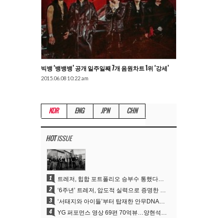
빅뱅 ‘뱅뱅뱅’ 공개 일주일째 7개 음원차트 1위 ‘강세’
2015.06.08 10:22 am
KOR
ENG
JPN
CHN
HOT
ISSUE
1
트레저, 힙합 포트폴리오 승부수 통했다…데뷔 6주년 새 도약
2
‘6주년’ 트레저, 압도적 실력으로 증명한 ‘YG의 보물’ 진가
3
‘서태지와 아이들’부터 탑재한 안무DNA…양현석, YG 퍼포먼스 비디오 70억 뷰 신화의 시작
4
YG 퍼포먼스 영상 69편 70억뷰…양현석 제작 철학 통했다