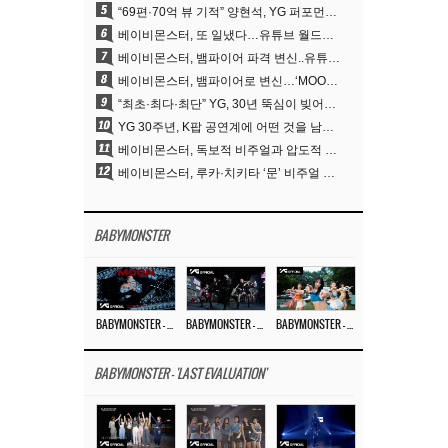
5
“69편·70억 뷰 기적” 양현석, YG 퍼포먼스 비디오 100% 직접 만든 이유
6
베이비몬스터, 또 일냈다…유튜브 월드와이드 1위
7
베이비몬스터, 뱀파이어 파격 변신..유튜브 트렌딩 1위 직행
8
베이비몬스터, 뱀파이어로 변신…‘MOON’으로 찍은 3개월 프로젝트
9
“최초·최다·최단” YG, 30년 뚝심이 빚어낸 K팝 투어의 새 지평
10
YG 30주년, K팝 공연계에 어떤 것을 남겼나
11
베이비몬스터, 독보적 비주얼과 압도적 소화력..’MOON’
12
베이비몬스터, 루카·치키타 ‘문’ 비주얼 공개…절제된 카리스마·유니크 비주얼
BABYMONSTER
BABYMONSTER – ‘MOON’ M/V
BABYMONSTER – ‘MOON’ PERFORMANCE VIDEO
BABYMONSTER – ‘I LIKE IT’ M/V
BABYMONSTER - 'LAST EVALUATION'