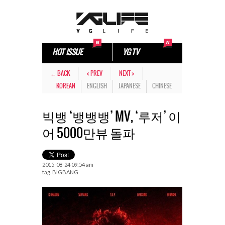
HOT ISSUE
YG TV
← BACK
< PREV
NEXT >
KOREAN
ENGLISH
JAPANESE
CHINESE
빅뱅 ‘뱅뱅뱅’ MV, ‘루저’ 이
어 5000만뷰 돌파
2015-08-24 09:54 am
tag.
BIGBANG