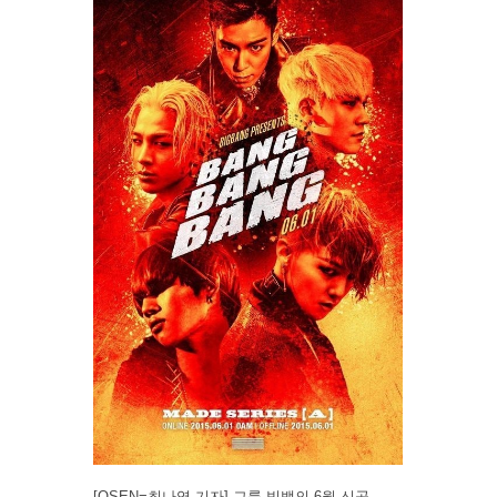
[OSEN=최나영 기자] 그룹 빅뱅의 6월 신곡