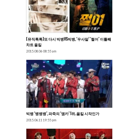
[뮤직톡톡]또 다시 빅뱅VS빅뱅, ‘우사말’ ‘쩔어’ 이틀째
차트 올킬
2015.08.06 08:55 am
빅뱅 ‘뱅뱅뱅’, 파죽의 ‘엠카’ 1위..올킬 시작인가
2015.06.11 19:55 pm