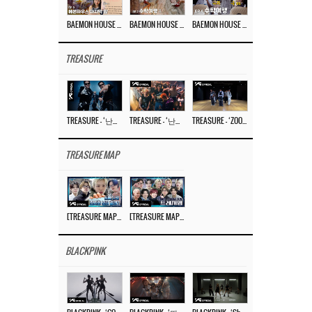
BAEMON HOUSE EP.8
BAEMON HOUSE EP.7
BAEMON HOUSE EP.6
TREASURE
TREASURE – ‘난리나 (NALLY-NA) (HYUNHAYO)’ DANCE PERFORMANCE VIDEO
TREASURE – ‘난리나 (NALLY-NA) (HYUNHAYO)’ M/V
TREASURE – ‘ZOOM ZOOM’ DANCE PRACTICE VIDEO
TREASURE MAP
[TREASURE MAP] EP.77 🥲 우리 트레저 겁쟁이 아닙니다 🤚 기묘한 전시회
[TREASURE MAP] EP.77 🕯️ THE STRANGE EXHIBITION 🕰️ TEASER
BLACKPINK