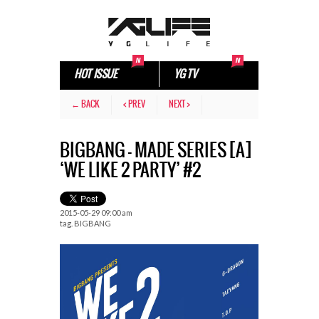
HOT ISSUE
YG TV
← BACK
< PREV
NEXT >
BIGBANG – MADE SERIES [A]
‘WE LIKE 2 PARTY’ #2
2015-05-29 09:00 am
tag.
BIGBANG