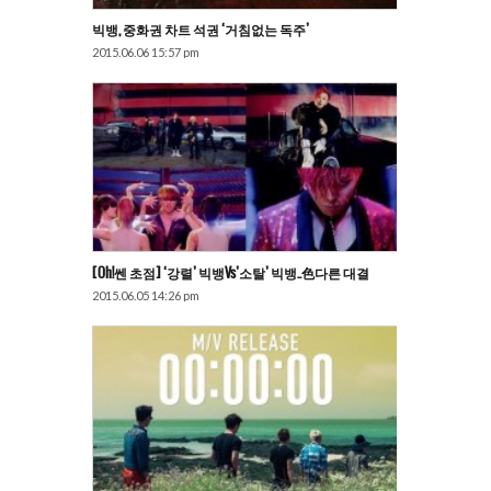
빅뱅, 중화권 차트 석권 ‘거침없는 독주’
2015.06.06 15:57 pm
[Oh!쎈 초점] ‘강렬’ 빅뱅vs’소탈’ 빅뱅..色다른 대결
2015.06.05 14:26 pm