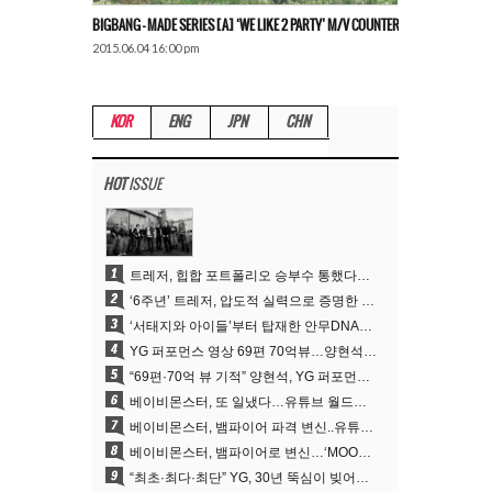
BIGBANG – MADE SERIES [A] ‘WE LIKE 2 PARTY’ M/V COUNTER
2015.06.04 16:00 pm
KOR
ENG
JPN
CHN
HOT
ISSUE
1
트레저, 힙합 포트폴리오 승부수 통했다…데뷔 6주년 새 도약
2
‘6주년’ 트레저, 압도적 실력으로 증명한 ‘YG의 보물’ 진가
3
‘서태지와 아이들’부터 탑재한 안무DNA…양현석, YG 퍼포먼스 비디오 70억 뷰 신화의 시작
4
YG 퍼포먼스 영상 69편 70억뷰…양현석 제작 철학 통했다
5
“69편·70억 뷰 기적” 양현석, YG 퍼포먼스 비디오 100% 직접 만든 이유
6
베이비몬스터, 또 일냈다…유튜브 월드와이드 1위
7
베이비몬스터, 뱀파이어 파격 변신..유튜브 트렌딩 1위 직행
8
베이비몬스터, 뱀파이어로 변신…‘MOON’으로 찍은 3개월 프로젝트
9
“최초·최다·최단” YG, 30년 뚝심이 빚어낸 K팝 투어의 새 지평