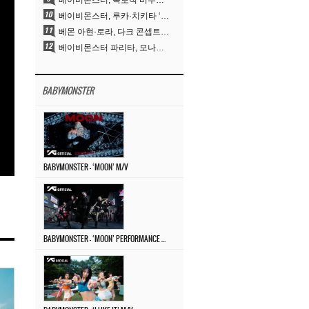
베이비몬스터, 독보적 비주얼과 압도적 소화력..’MOON’
베이비몬스터, 루카·치키타 ‘문’ 비주얼 공개…절제된 카리스마·유니크 비주얼
베몬 아현·로라, 다크 콘셉트 완벽 소화…’문’ 비주얼 포토 공개
베이비몬스터 파리타, 모나리자 눈썹도 완벽 소화‥아사와 강렬 아우라
BABYMONSTER
BABYMONSTER – ‘MOON’ M/V
BABYMONSTER – ‘MOON’ PERFORMANCE VIDEO