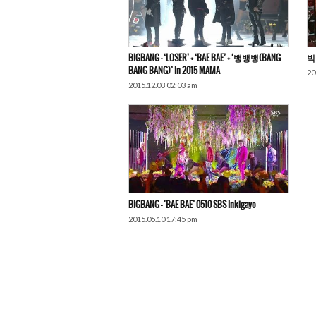
BIGBANG – ‘LOSER’ + ‘BAE BAE’ + ‘뱅뱅뱅(BANG
빅
BANG BANG)’ In 2015 MAMA
20
2015.12.03 02:03 am
BIGBANG – ‘BAE BAE’ 0510 SBS Inkigayo
2015.05.10 17:45 pm