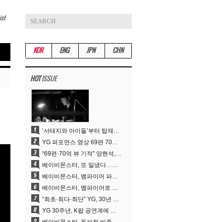
ist
KOR
ENG
JPN
CHN
HOT
ISSUE
‘서태지와 아이들’부터 탑재한 안무DNA…양현석, YG 퍼포먼스 비디오 70억 뷰 신화의 시작
YG 퍼포먼스 영상 69편 70억뷰…양현석 제작 철학 통했다
“69편·70억 뷰 기적” 양현석, YG 퍼포먼스 비디오 100% 직접 만든 이유
베이비몬스터, 또 일냈다…유튜브 월드와이드 1위
베이비몬스터, 뱀파이어 파격 변신..유튜브 트렌딩 1위 직행
베이비몬스터, 뱀파이어로 변신…‘MOON’으로 찍은 3개월 프로젝트
“최초·최다·최단” YG, 30년 뚝심이 빚어낸 K팝 투어의 새 지평
YG 30주년, K팝 공연계에 어떤 것을 남겼나