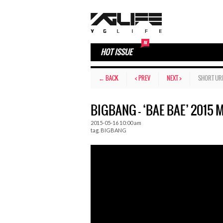
HOT ISSUE
← BACK
< PREV
NEXT >
SHORT UR
BIGBANG – ‘BAE BAE’ 2015 
2015-05-16 10:00 am
tag.
BIGBANG