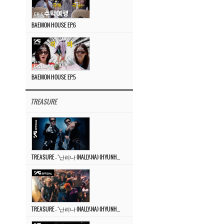
BAEMON HOUSE EP.6
BAEMON HOUSE EP.5
TREASURE
TREASURE – ‘난리나 (NALLY-NA) (HYUNHAYO)’ DANCE PERFORMANCE VIDEO
TREASURE – ‘난리나 (NALLY-NA) (HYUNHAYO)’ M/V