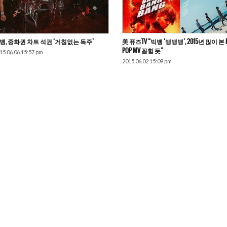
뱅, 중화권 차트 석권 ‘거침없는 독주’
美 퓨즈TV “빅뱅 ‘뱅뱅뱅’, 2015년 많이 본 K
POP MV 꼽힐 듯”
15.06.06 15:57 pm
2015.06.02 15:09 pm