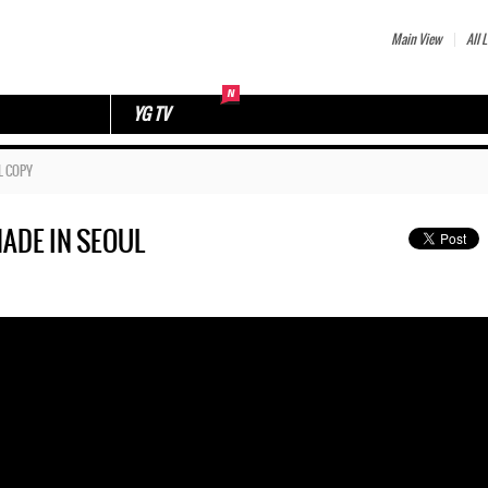
Main View
All L
YG TV
L COPY
MADE IN SEOUL