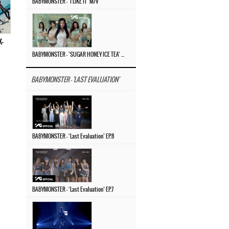
BABYMONSTER – ‘I LIKE IT’ M/V
-
BABYMONSTER – ‘SUGAR HONEY ICE TEA’ M/V
BABYMONSTER - 'LAST EVALUATION'
BABYMONSTER – ‘Last Evaluation’ EP.8
BABYMONSTER – ‘Last Evaluation’ EP.7