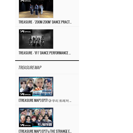
TREASURE – ‘ZOOM ZOOM’ DANCE PRACTICE VIDEO
TREASURE – ‘IF I’ DANCE PERFORMANCE VIDEO
TREASURE MAP
[TREASURE MAP] EP.77 🥲 우리 트레저 겁쟁이 아닙니다 🤚 기묘한 전시회
[TREASURE MAP] EP.77 🕯️ THE STRANGE EXHIBITION 🕰️ TEASER