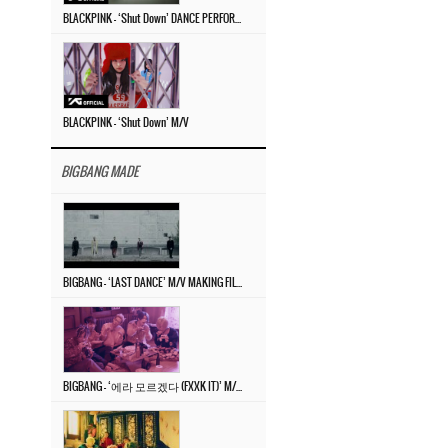
BLACKPINK – ‘Shut Down’ DANCE PERFORMANCE VIDEO
BLACKPINK – ‘Shut Down’ M/V
BIGBANG MADE
BIGBANG – ‘LAST DANCE’ M/V MAKING FILM
BIGBANG – ‘에라 모르겠다 (FXXK IT)’ M/V MAKING FILM