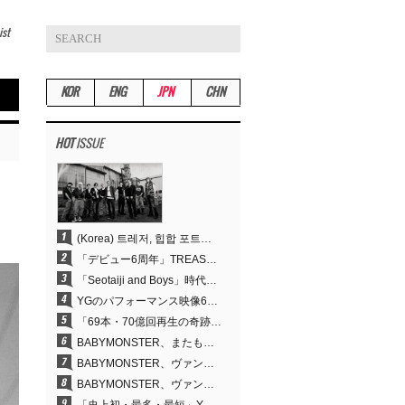
ist
KOR
ENG
JPN
CHN
HOT
ISSUE
(Korea) 트레저, 힙합 포트폴리오 승부수 통했다…데뷔 6주년 새 도약
「デビュー6周年」TREASURE、圧倒的な実力で証明した「YGの宝」の真価
「Seotaiji and Boys」時代から培ったダンスDNA…YANG HYUN SUK、YGのパフォーマンスビデオ70億回再生の原点
YGのパフォーマンス映像69本が累計70億回再生…YANG HYUN SUKの制作哲学が実を結ぶ
「69本・70億回再生の奇跡」YANG HYUN SUK、YGのパフォーマンスビデオを100％自ら手掛けた理由
BABYMONSTER、またも快挙…YouTubeワールドワイドトレンドで1位に
BABYMONSTER、ヴァンパイアに大胆変身…YouTubeトレンド1位を獲得
BABYMONSTER、ヴァンパイアに変身…「MOON」で3か月にわたるプロジェクトを締めくくる