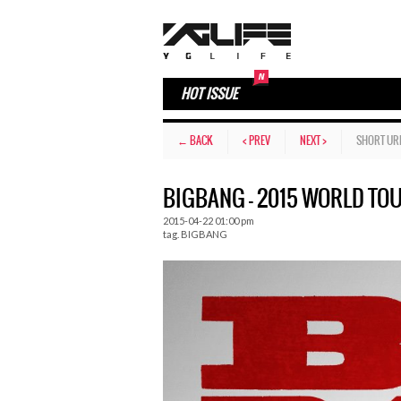
HOT ISSUE
← BACK
< PREV
NEXT >
SHORT UR
BIGBANG – 2015 WORLD TOU
2015-04-22 01:00 pm
tag.
BIGBANG