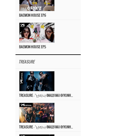
BAEMON HOUSE EP.6
BAEMON HOUSE EP.5
TREASURE
TREASURE – ‘난리나 (NALLY-NA) (HYUNHAYO)’ DANCE PERFORMANCE VIDEO
TREASURE – ‘난리나 (NALLY-NA) (HYUNHAYO)’ M/V