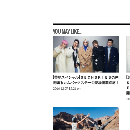
YOU MAY LIKE...
[芸能スペシャル]ＳＥＣＨＳＫＩＥＳの胸
[
高鳴るカムバックステージ現場密着取材！
＆
Ｅ
2016.12.07 15:26 pm
開
20