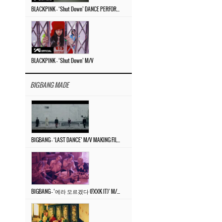
BLACKPINK – ‘Shut Down’ DANCE PERFORMANCE VIDEO
BLACKPINK – ‘Shut Down’ M/V
BIGBANG MADE
BIGBANG – ‘LAST DANCE’ M/V MAKING FILM
BIGBANG – ‘에라 모르겠다 (FXXK IT)’ M/V MAKING FILM