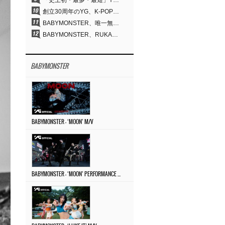
「史上初・最多・最短」YG、30年の揺るぎない信念が切り開いたK-POPツアーの新境地
創立30周年のYG、K-POP公演界に何を残したのか
BABYMONSTER、唯一無二のビジュアルと圧倒的な表現力…『MOON』
BABYMONSTER、RUKA＆CHIQUITAの「MOON」ビジュアルを公開…洗練されたカリスマ性・ユニークなビジュアル
BABYMONSTER
BABYMONSTER – ‘MOON’ M/V
BABYMONSTER – ‘MOON’ PERFORMANCE VIDEO