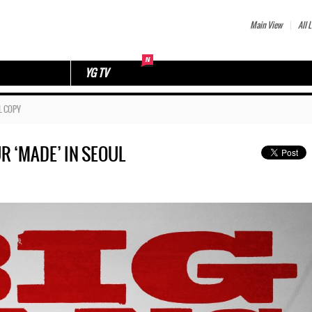
Main View
All L
YG TV
L COPY
R ‘MADE’ IN SEOUL