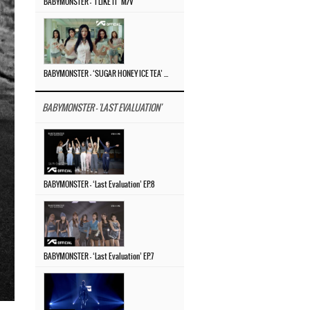
BABYMONSTER – ‘I LIKE IT’ M/V
BABYMONSTER – ‘SUGAR HONEY ICE TEA’ M/V
BABYMONSTER - 'LAST EVALUATION'
BABYMONSTER – ‘Last Evaluation’ EP.8
BABYMONSTER – ‘Last Evaluation’ EP.7