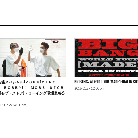
芸能スペシャル]ＭＯＢＢ(ＭＩＮＯ
BIGBANG – WORLD TOUR ‘MADE’ FINAL IN SE
 ＢＯＢＢＹ)！ ＭＯＢＢ ＳＴＯＲ
2016.01.27 12:00 pm
(モブ・ストア)ドローイング現場単独公
16.09.29 14:00 pm