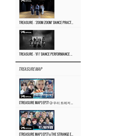
TREASURE – ‘ZOOM ZOOM’ DANCE PRACTICE VIDEO
TREASURE – ‘IF I’ DANCE PERFORMANCE VIDEO
TREASURE MAP
[TREASURE MAP] EP.77 🥲 우리 트레저 겁쟁이 아닙니다 🤚 기묘한 전시회
[TREASURE MAP] EP.77 🕯️ THE STRANGE EXHIBITION 🕰️ TEASER