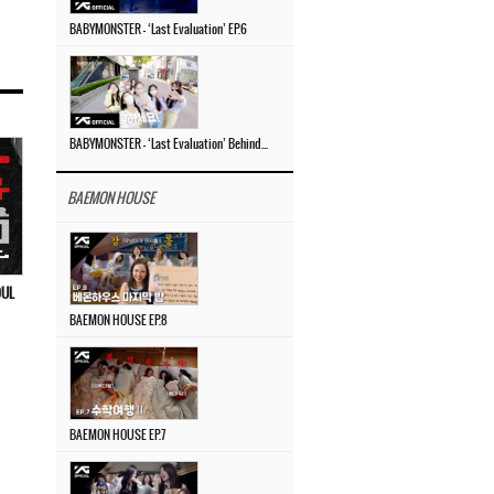
BABYMONSTER – ‘Last Evaluation’ EP.6
BABYMONSTER – ‘Last Evaluation’ Behind The Scenes #4
BAEMON HOUSE
OUL
BAEMON HOUSE EP.8
BAEMON HOUSE EP.7