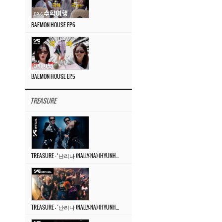
BAEMON HOUSE EP.6
BAEMON HOUSE EP.5
TREASURE
TREASURE – ‘난리나 (NALLY-NA) (HYUNHAYO)’ DANCE PERFORMANCE VIDEO
TREASURE – ‘난리나 (NALLY-NA) (HYUNHAYO)’ M/V