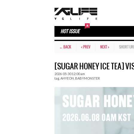
HOT ISSUE
← BACK
< PREV
NEXT >
SHORT UR
[SUGAR HONEY ICE TEA] VI
2026-05-30 12:00 am
tag.
AHYEON
,
BABYMONSTER