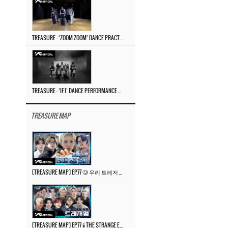
TREASURE – ‘ZOOM ZOOM’ DANCE PRACTICE VIDEO
TREASURE – ‘IF I’ DANCE PERFORMANCE VIDEO
TREASURE MAP
[TREASURE MAP] EP.77 🥲 우리 트레저 겁쟁이 아닙니다 🤚 기묘한 전시회
[TREASURE MAP] EP.77 🕯️ THE STRANGE EXHIBITION 🕰️ TEASER