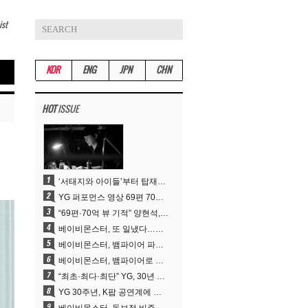
ist
KOR
ENG
JPN
CHN
HOT
ISSUE
‘서태지와 아이들’부터 탑재한 안무DNA…양현석, YG 퍼포먼스 비디오 70억 뷰 신화의 시작
YG 퍼포먼스 영상 69편 70억뷰…양현석 제작 철학 통했다
“69편·70억 뷰 기적” 양현석, YG 퍼포먼스 비디오 100% 직접 만든 이유
베이비몬스터, 또 일냈다…유튜브 월드와이드 1위
베이비몬스터, 뱀파이어 파격 변신..유튜브 트렌딩 1위 직행
베이비몬스터, 뱀파이어로 변신…‘MOON’으로 찍은 3개월 프로젝트
“최초·최다·최단” YG, 30년 뚝심이 빚어낸 K팝 투어의 새 지평
YG 30주년, K팝 공연계에 어떤 것을 남겼나