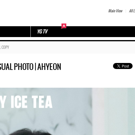
Main View
All L
YG TV
L COPY
SUAL PHOTO | AHYEON