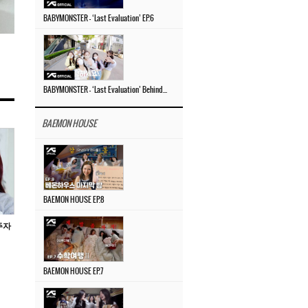
BABYMONSTER – ‘Last Evaluation’ EP.6
BABYMONSTER – ‘Last Evaluation’ Behind The Scenes #4
BAEMON HOUSE
BAEMON HOUSE EP.8
주자
BAEMON HOUSE EP.7