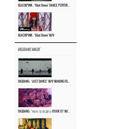
BLACKPINK – ‘Shut Down’ DANCE PERFORMANCE VIDEO
BLACKPINK – ‘Shut Down’ M/V
BIGBANG MADE
BIGBANG – ‘LAST DANCE’ M/V MAKING FILM
BIGBANG – ‘에라 모르겠다 (FXXK IT)’ M/V MAKING FILM