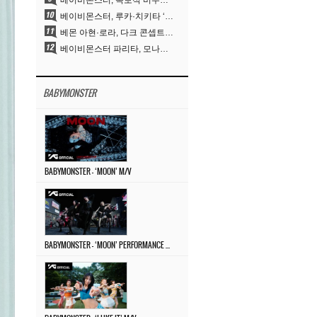
베이비몬스터, 독보적 비주얼과 압도적 소화력..’MOON’
베이비몬스터, 루카·치키타 ‘문’ 비주얼 공개…절제된 카리스마·유니크 비주얼
베몬 아현·로라, 다크 콘셉트 완벽 소화…’문’ 비주얼 포토 공개
베이비몬스터 파리타, 모나리자 눈썹도 완벽 소화‥아사와 강렬 아우라
BABYMONSTER
BABYMONSTER – ‘MOON’ M/V
BABYMONSTER – ‘MOON’ PERFORMANCE VIDEO