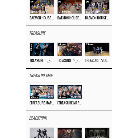
BAEMON HOUSE EP.8
BAEMON HOUSE EP.7
BAEMON HOUSE EP.6
TREASURE
TREASURE – ‘난리나 (NALLY-NA) (HYUNHAYO)’ DANCE PERFORMANCE VIDEO
TREASURE – ‘난리나 (NALLY-NA) (HYUNHAYO)’ M/V
TREASURE – ‘ZOOM ZOOM’ DANCE PRACTICE VIDEO
TREASURE MAP
[TREASURE MAP] EP.77 🥲 우리 트레저 겁쟁이 아닙니다 🤚 기묘한 전시회
[TREASURE MAP] EP.77 🕯️ THE STRANGE EXHIBITION 🕰️ TEASER
BLACKPINK