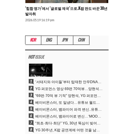
‘힙합 명가’에서 ‘글로벌 제국’으로..K팝 판도 바꾼 30년
발자취
2026.05.19 16:19 pm
KOR
ENG
JPN
CHN
HOT
ISSUE
1
‘서태지와 아이들’부터 탑재한 안무DNA…양현석, YG 퍼포먼스 비디오 70억 뷰 신화의 시작
2
YG 퍼포먼스 영상 69편 70억뷰…양현석 제작 철학 통했다
3
“69편·70억 뷰 기적” 양현석, YG 퍼포먼스 비디오 100% 직접 만든 이유
4
베이비몬스터, 또 일냈다…유튜브 월드와이드 1위
5
베이비몬스터, 뱀파이어 파격 변신..유튜브 트렌딩 1위 직행
6
베이비몬스터, 뱀파이어로 변신…‘MOON’으로 찍은 3개월 프로젝트
7
“최초·최다·최단” YG, 30년 뚝심이 빚어낸 K팝 투어의 새 지평
8
YG 30주년, K팝 공연계에 어떤 것을 남겼나