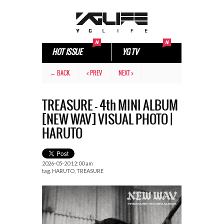
HOT ISSUE
YG TV
← BACK
< PREV
NEXT >
TREASURE – 4th MINI ALBUM
[NEW WAV] VISUAL PHOTO |
HARUTO
2026-05-20 12:00 am
tag.
HARUTO
,
TREASURE