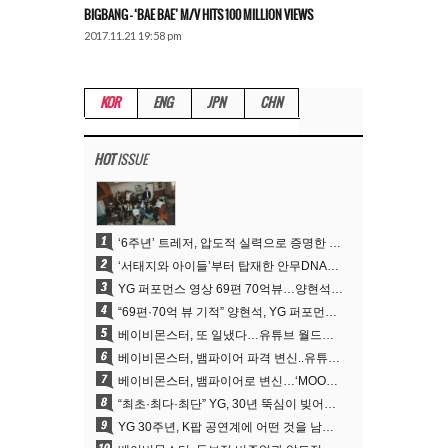
BIGBANG – ‘BAE BAE’ M/V HITS 100 MILLION VIEWS
2017.11.21 19:58 pm
KOR
ENG
JPN
CHN
HOT
ISSUE
1
‘6주년’ 트레저, 압도적 실력으로 증명한 ‘YG의 보물’ 진가
2
‘서태지와 아이들’부터 탑재한 안무DNA…양현석, YG 퍼포먼스 비디오 70억 뷰 신화의 시작
3
YG 퍼포먼스 영상 69편 70억뷰…양현석 제작 철학 통했다
4
“69편·70억 뷰 기적” 양현석, YG 퍼포먼스 비디오 100% 직접 만든 이유
5
베이비몬스터, 또 일냈다…유튜브 월드와이드 1위
6
베이비몬스터, 뱀파이어 파격 변신..유튜브 트렌딩 1위 직행
7
베이비몬스터, 뱀파이어로 변신…‘MOON’으로 찍은 3개월 프로젝트
8
“최초·최다·최단” YG, 30년 뚝심이 빚어낸 K팝 투어의 새 지평
9
YG 30주년, K팝 공연계에 어떤 것을 남겼나