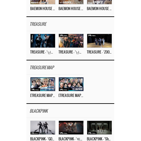
BAEMON HOUSE EP.8
BAEMON HOUSE EP.7
BAEMON HOUSE EP.6
TREASURE
TREASURE – ‘난리나 (NALLY-NA) (HYUNHAYO)’ DANCE PERFORMANCE VIDEO
TREASURE – ‘난리나 (NALLY-NA) (HYUNHAYO)’ M/V
TREASURE – ‘ZOOM ZOOM’ DANCE PRACTICE VIDEO
TREASURE MAP
[TREASURE MAP] EP.77 🥲 우리 트레저 겁쟁이 아닙니다 🤚 기묘한 전시회
[TREASURE MAP] EP.77 🕯️ THE STRANGE EXHIBITION 🕰️ TEASER
BLACKPINK
BLACKPINK – ‘GO’ M/V
BLACKPINK – ‘뛰어(JUMP)’ M/V
BLACKPINK – ‘Shut Down’ DANCE PERFORMANCE VIDEO