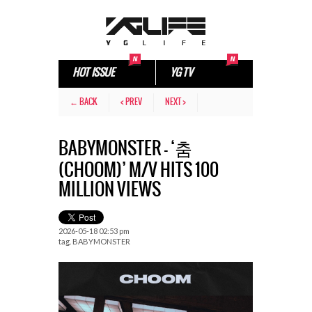
HOT ISSUE
YG TV
← BACK
< PREV
NEXT >
BABYMONSTER – ‘춤
(CHOOM)’ M/V HITS 100
MILLION VIEWS
2026-05-18 02:53 pm
tag.
BABYMONSTER