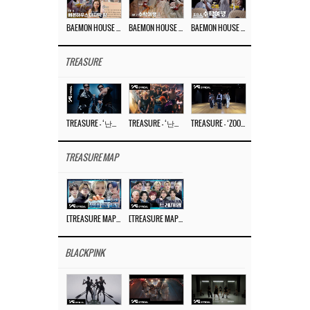
BAEMON HOUSE EP.8
BAEMON HOUSE EP.7
BAEMON HOUSE EP.6
TREASURE
TREASURE – ‘난리나 (NALLY-NA) (HYUNHAYO)’ DANCE PERFORMANCE VIDEO
TREASURE – ‘난리나 (NALLY-NA) (HYUNHAYO)’ M/V
TREASURE – ‘ZOOM ZOOM’ DANCE PRACTICE VIDEO
TREASURE MAP
[TREASURE MAP] EP.77 🥲 우리 트레저 겁쟁이 아닙니다 🤚 기묘한 전시회
[TREASURE MAP] EP.77 🕯️ THE STRANGE EXHIBITION 🕰️ TEASER
BLACKPINK