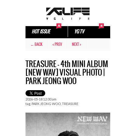
HOT ISSUE
YG TV
← BACK
< PREV
NEXT >
TREASURE – 4th MINI ALBUM
[NEW WAV] VISUAL PHOTO |
PARK JEONG WOO
2026-05-18 12:00 am
tag.
PARK JEONG WOO
,
TREASURE