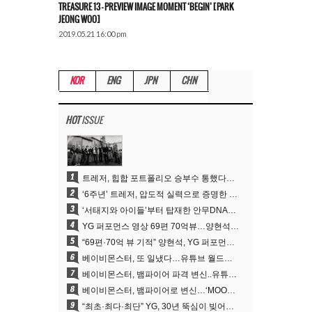
TREASURE 13 – PREVIEW IMAGE MOMENT ‘BEGIN’ [PARK
JEONG WOO]
2019.05.21 16:00 pm
KOR
ENG
JPN
CHN
HOT
ISSUE
1
트레저, 힙합 포트폴리오 승부수 통했다…데뷔 6주년 새 도약
2
‘6주년’ 트레저, 압도적 실력으로 증명한 ‘YG의 보물’ 진가
3
‘서태지와 아이들’부터 탑재한 안무DNA…양현석, YG 퍼포먼스 비디오 70억 뷰 신화의 시작
4
YG 퍼포먼스 영상 69편 70억뷰…양현석 제작 철학 통했다
5
“69편·70억 뷰 기적” 양현석, YG 퍼포먼스 비디오 100% 직접 만든 이유
6
베이비몬스터, 또 일냈다…유튜브 월드와이드 1위
7
베이비몬스터, 뱀파이어 파격 변신..유튜브 트렌딩 1위 직행
8
베이비몬스터, 뱀파이어로 변신…‘MOON’으로 찍은 3개월 프로젝트
9
“최초·최다·최단” YG, 30년 뚝심이 빚어낸 K팝 투어의 새 지평