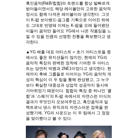
흑인음악(R&B/힙합)의 트렌드를 항상 발빠르게
받아들이면서도 해당 레이블만의 고유한 음악적
정서도 함께 다져온 레이블이라 생각한다. 그것
이 K-팝 보이밴드-걸그룹 기획으로 이어진 뒤에
도 그대로 반영돼 이제는 K-팝을 오래 들어왔던
이들이 음악만 들어도 YG에서 나온 작품임을 느
낄 수 있을 만큼의 선명한 전통을 확보했다고 생
각한다.
▲YG 배출 대표 아티스트 = 초기 아티스트들 중
에서도 좋은 뮤지션들이 많지만, 현재의 YG의
음악적 특징의 완벽한 정착에 기여한 두 아티스
트는 당연히 빅뱅과 2NE1이었다고 생각한다. 현
재까지 후배 그룹들로 이어지는 YG의 음악적 개
성의 핵심이 이 두 팀을 통해 완성됐고, 그 누구
보다 확실한 대중성과 상업적 성공까지 동시에
거머쥐었기 때문이다. 힙합의 특징 중 하나인 ‘쿨
함’과 ‘스웨거’의 K-팝 속에서의 자연스런 이식의
결과가 무엇인지 모보여주었고, 흑인음악과 일
렉트로닉 댄스 뮤직과의 자연스러운 접목을 완
성했기에, YG의 사운드는 이 두 팀에서 그 정점
을 맞이했다고 볼 수 있다.