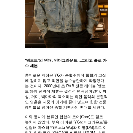
‘엠보트’의 연대, 언더그라운드…그리고 솔로 가
수 세븐
흥미로운 지점은 YG가 순혈주의적 힙합의 고집
에 갇히지 않고 외연을 능수능란하게 확장했다
는 것이다. 2000년대 초 R&B 전문 레이블 ‘엠보
트’와의 전략적 제휴는 결정적 변곡점이었다. 휘
성, 거미, 빅마마의 목소리는 흑인 음악의 본질적
인 영혼을 대중의 귓가에 꽂아 넣으며 힙합 전문
레이블을 넘어선 종합 기획사의 뼈대를 세웠다.
이와 동시에 본류인 힙합의 코어(Core)도 결코
놓치지 않았다. 부속 레이블 ‘YG언더그라운드’를
설립해 마스터우(Masta Wu)와 디엠(DM)으로 이
뤄진 힙합 듀오 ‘YMGA’를 비롯해 45RPM, 스토