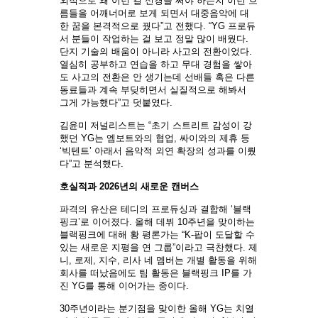
외적으로 왜 이런 걸 신경을 써야 하는지 이런 흐
름들을 어깨너머로 보게 되면서 대중음악에 대
한 꿈을 본격적으로 꿨다”고 전했다. “YG 프로듀
서 분들이 작업하는 걸 보고 정말 많이 배웠다.
단지 기술의 배움이 아니라 사고의 전환이었다.
열심히 공부하고 연습을 하고 무대 경험을 쌓아
도 사고의 전환은 안 생기는데 선배들 혹은 다른
동료들과 계속 부딪히면서 실질적으로 해봐서
그게 가능했다”고 덧붙였다.
김윤미 저널리스트는 “초기 스트리트 감성이 강
했던 YG는 엠보트와의 협업, 싸이와의 제휴 등
‘빅텐트’ 아래서 음악적 외연 확장의 성과를 이뤘
다”고 분석했다.
호실적과 2026년의 새로운 캔버스
파격의 유산은 테디의 프로듀싱과 결합해 ‘블랙
핑크’로 이어졌다. 올해 데뷔 10주년을 맞이하는
블랙핑크에 대해 황 평론가는 “K-팝이 도달할 수
있는 새로운 지평을 연 그룹”이라고 극찬했다. 제
니, 로제, 지수, 리사 네 멤버는 개별 활동을 위해
회사를 떠났음에도 팀 활동은 블랙핑크 IP를 가
진 YG를 통해 이어가는 중이다.
30주년이라는 분기점을 맞이한 올해 YG는 치열