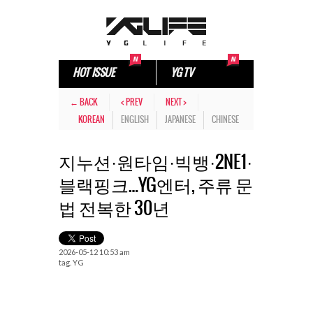
HOT ISSUE
YG TV
← BACK
< PREV
NEXT >
KOREAN
ENGLISH
JAPANESE
CHINESE
지누션·원타임·빅뱅·2NE1·
블랙핑크…YG엔터, 주류 문
법 전복한 30년
2026-05-12 10:53 am
tag.
YG