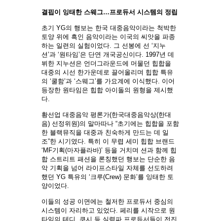
결핍이 잉태한 스웨그…프로듀서 시스템의 정립
초기 YG의 행보는 한국 대중음악이라는 척박한
토양 위에 흑인 음악이라는 이국의 씨앗을 파종
하는 일련의 실험이었다. 그 선봉에 선 ‘지누
션’과 ‘원타임’은 단연 개국공신이다. 1997년 데
뷔한 지누션은 언더그라운드에 머물던 힙합을
대중의 시선 한가운데로 끌어올리며 힙합 특유
의 ‘쿨함’과 ‘스웨그’를 가요계에 이식했다. 이어
등장한 원타임은 힙합 아이돌의 원형을 제시했
다.
황선업 대중음악 평론가(한국대중음악상(한대
음) 선정위원)의 말마따나 “초기에는 힙합을 포함
한 블랙뮤직을 대중과 친숙하게 만드는 데 일
조”한 시기였다. 특히 이 무렵 세미 힙합 브랜드
‘MF기획(마자플라바)’ 등을 거치며 션과 함께 힙
합 스트리트 패션을 론칭했던 행보는 단순한 음
악 기획을 넘어 라이프스타일 자체를 선도하려
했던 YG 특유의 ‘크루(Crew) 문화’를 잉태한 토
양이었다.
이들의 성공 이면에는 철저한 프로듀서 중심의
시스템이 자리하고 있었다. 페리를 시작으로 원
타임의 테디, 쿠시 등 실력파 프로듀서들이 전진