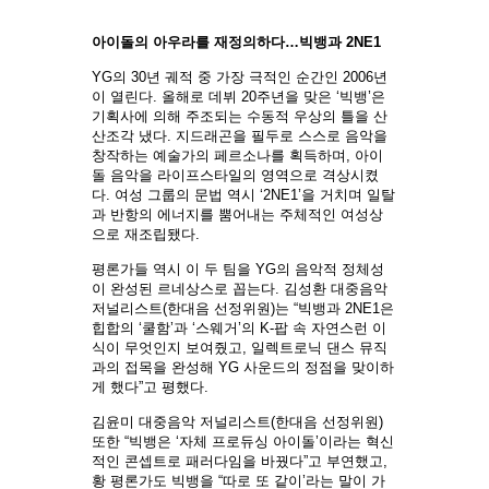
아이돌의 아우라를 재정의하다…빅뱅과 2NE1
YG의 30년 궤적 중 가장 극적인 순간인 2006년
이 열린다. 올해로 데뷔 20주년을 맞은 ‘빅뱅’은
기획사에 의해 주조되는 수동적 우상의 틀을 산
산조각 냈다. 지드래곤을 필두로 스스로 음악을
창작하는 예술가의 페르소나를 획득하며, 아이
돌 음악을 라이프스타일의 영역으로 격상시켰
다. 여성 그룹의 문법 역시 ‘2NE1’을 거치며 일탈
과 반항의 에너지를 뿜어내는 주체적인 여성상
으로 재조립됐다.
평론가들 역시 이 두 팀을 YG의 음악적 정체성
이 완성된 르네상스로 꼽는다. 김성환 대중음악
저널리스트(한대음 선정위원)는 “빅뱅과 2NE1은
힙합의 ‘쿨함’과 ‘스웨거’의 K-팝 속 자연스런 이
식이 무엇인지 보여줬고, 일렉트로닉 댄스 뮤직
과의 접목을 완성해 YG 사운드의 정점을 맞이하
게 했다”고 평했다.
김윤미 대중음악 저널리스트(한대음 선정위원)
또한 “빅뱅은 ‘자체 프로듀싱 아이돌’이라는 혁신
적인 콘셉트로 패러다임을 바꿨다”고 부연했고,
황 평론가도 빅뱅을 “따로 또 같이’라는 말이 가