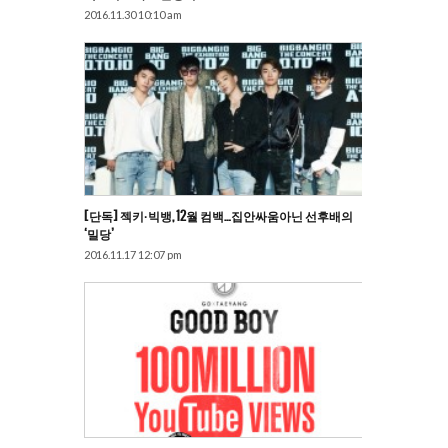
2016.11.30 10:10 am
[단독] 젝키·빅뱅, 12월 컴백…집안싸움아닌 선후배의
‘밀당’
2016.11.17 12:07 pm