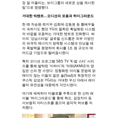
장 잘 어울리는, 보이그룹의 새로운 상을 제시한
팀”으로 명명했다.
거대한 빅텐트…오디션의 포용과 하이그라운드
한 때 차승원·최지우·김희애·강동원 등 톱배우들
이 속하기도 했던 YG의 철학은 획일화된 시스템
의 바깥을 포용하는 거대한 텐트로 진화했다. 싸
이의 ‘강남스타일’ 글로벌 신드롬은 외부 이방인
의 파격적 에너지가 방목형 시스템과 만났을 때
의 폭발력을 증명하며 회사를 1조 원 규모의 매
머드급 기업으로 탈바꿈시켰다.
특히 오디션 프로그램 SBS TV ‘K-팝 스타’ 시리
즈를 통해 발탁된 ‘이하이’와 ‘악뮤(AKMU)’의 영
입은 신의 한 수였다. 정형화된 아이돌 문법에 얽
매이지 않는 이들의 짙은 솔(Soul)과 독창적인 어
쿠스틱 감성은 YG라는 거대한 우산 아래서 레이
블의 유연성을 대중에게 각인시켰다.
여기에 에픽하이 타블로를 주축으로 한 산하 레
이블 ‘하이그라운드’를 통해 혁오, 검정치마 등
서브컬처 아티스트를 품으며 음악적 허브를 자
처했다.