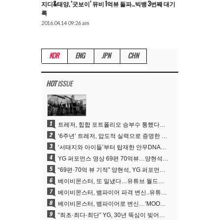
지디&태양, ‘굿보이’ 뮤비 1억뷰 돌파…빅뱅 3번째 대기
록
2016.04.14 09:26 am
KOR
ENG
JPN
CHN
HOT
ISSUE
1
트레저, 힙합 포트폴리오 승부수 통했다…데뷔 6주년 새 도약
2
‘6주년’ 트레저, 압도적 실력으로 증명한 ‘YG의 보물’ 진가
3
‘서태지와 아이들’부터 탑재한 안무DNA…양현석, YG 퍼포먼스 비디오 70억 뷰 신화의 시작
4
YG 퍼포먼스 영상 69편 70억뷰…양현석 제작 철학 통했다
5
“69편·70억 뷰 기적” 양현석, YG 퍼포먼스 비디오 100% 직접 만든 이유
6
베이비몬스터, 또 일냈다…유튜브 월드와이드 1위
7
베이비몬스터, 뱀파이어 파격 변신..유튜브 트렌딩 1위 직행
8
베이비몬스터, 뱀파이어로 변신…‘MOON’으로 찍은 3개월 프로젝트
9
“최초·최다·최단” YG, 30년 뚝심이 빚어낸 K팝 투어의 새 지평