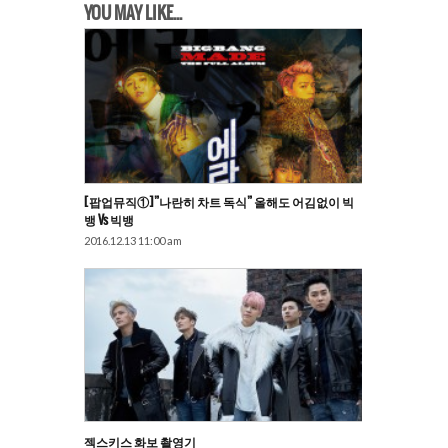
YOU MAY LIKE...
[팝업뮤직①]”나란히 차트 독식” 올해도 어김없이 빅
뱅 Vs 빅뱅
2016.12.13 11:00 am
젝스키스 화보 촬영기