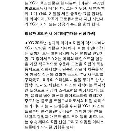
는 YG의 핵심인물은 현 더블랙레이블의 수장인
총괄프로듀서 테디이다. 그는 지누션, 세븐과 함
께 초기 YG의 기틀을 세운 중요한 그룹 원타임
의 리더이자, 작곡가-프로듀서로서 지난 사반세
기 YG의 거의 모든 성공의 순간을 함께 했다.
최용환 프리랜서 에디터(한대음 선정위원)
▲YG 30주년 성과와 의미 = K-팝의 역사 속에서
YG가 담당한 역할은 지대하다. 이른바 엔터 3사
는 초창기 모두 흑인음악에 많은 영향을 받았지
만, 그 중에서도 YG는 미국의 메인스트림 힙합
을 가장 적극적으로 수용해 그것을 K-팝의 핵심
동력으로 진화시켰다. 단순한 장르적 차용을 넘
어 한국적 정서와 결합한 독보적 ‘YG 사운드’를
구축했고, 특유의 스타일리시함을 무기로 한 반
항적이면서도 세련된 아티스트 캐릭터는 독자적
인 노선으로 시장의 스펙트럼을 확장시켰다. 또
한, 음악을 넘어 패션과 라이프스타일 영역까지
주도하는 글로벌 트렌드세터로서의 K-팝 아티스
트의 이미지는 지드래곤을 위시한 YG 아티스트
들로부터 본격화됐다. 이들이 개척한 하이엔드
브랜드 협업과 대규모 월드 투어 등의 비즈니스
는 후속 세대의 K팝 산업 그리고 수많은 아티스
트들에게 막대한 영향을 줬다.