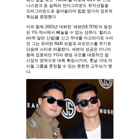
니스컹크 등 실력파 언더그라운드 뮤지션들을
오버그라운드로 끌어올리며 힙합 명가의 장르적
뚝심을 증명했다.
이와 함께 2003년 데뷔한 ‘세븐(SE7EN)’의 등장
은 YG 역사에서 빼놓을 수 없는 성취다. 힐리스
(바퀴 달린 신발)를 신고 무대를 미끄러지듯 누비
던 그는 유려한 R&B 보컬과 퍼포먼스를 무기로
단숨에 스타로 떠올랐다. 세븐의 성공은 마니아
층에 집중되던 YG의 팬덤 규모를 대중적인 팝
시장의 영역으로 대폭 확장시키며, 훗날 거대 아
이돌 그룹을 론칭할 수 있는 튼튼한 교두보가 됐
다.