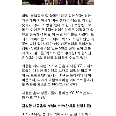
빅뱅, 블랙핑크 팀 활동만 맡고 있는 YG엔터는
다른 대형 기획사에 비해 현재 아티스트 라인업
숫자가 적다. ‘사랑을 했다’로 한 때 초통령으로
통한 ‘아이콘’은 143엔터테인먼트로 이적했고 악
뮤도 전속계약 만료 뒤 독립 레이블을 차렸다. 트
레저, 베이비몬스터, 위너, 젝스키스 은지원만 이
곳에 속해 있다. 다만 베이비몬스터와 트레저의
맹활약, 9월 출격을 앞둔 5인조 신인 보이 그룹
과 차기 걸그룹 ‘넥스트 몬스터(가칭)’의 청사진
은 YG의 다음 챕터를 화려하게 수놓고 있다.
최용환 에디터는 “지드래곤을 위시한 YG 아티스
트들이 개척한 하이엔드 브랜드 협업과 월드 투
어 등 트렌드세터로서의 DNA는 트레저와 베이
비몬스터, 나아가 더블랙레이블 아티스트들에게
도 명확히 계승되고 있다”고 내다봤다.
다음은 음악 평론가들이 톺아본 YG 30주년 의미
와 대표 뮤지션.
김성환 대중음악 저널리스트(한대음 선정위원)
▲YG 30주년 성과와 의미 = YG는 한국에 해외