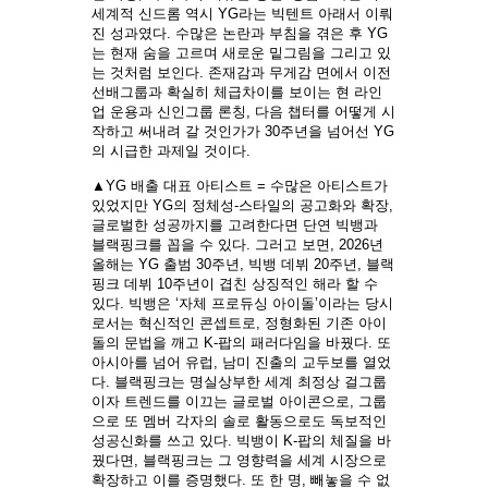
세계적 신드롬 역시 YG라는 빅텐트 아래서 이뤄
진 성과였다. 수많은 논란과 부침을 겪은 후 YG
는 현재 숨을 고르며 새로운 밑그림을 그리고 있
는 것처럼 보인다. 존재감과 무게감 면에서 이전
선배그룹과 확실히 체급차이를 보이는 현 라인
업 운용과 신인그룹 론칭, 다음 챕터를 어떻게 시
작하고 써내려 갈 것인가가 30주년을 넘어선 YG
의 시급한 과제일 것이다.
▲YG 배출 대표 아티스트 = 수많은 아티스트가
있었지만 YG의 정체성-스타일의 공고화와 확장,
글로벌한 성공까지를 고려한다면 단연 빅뱅과
블랙핑크를 꼽을 수 있다. 그러고 보면, 2026년
올해는 YG 출범 30주년, 빅뱅 데뷔 20주년, 블랙
핑크 데뷔 10주년이 겹친 상징적인 해라 할 수
있다. 빅뱅은 ‘자체 프로듀싱 아이돌’이라는 당시
로서는 혁신적인 콘셉트로, 정형화된 기존 아이
돌의 문법을 깨고 K-팝의 패러다임을 바꿨다. 또
아시아를 넘어 유럽, 남미 진출의 교두보를 열었
다. 블랙핑크는 명실상부한 세계 최정상 걸그룹
이자 트렌드를 이끄는 글로벌 아이콘으로, 그룹
으로 또 멤버 각자의 솔로 활동으로도 독보적인
성공신화를 쓰고 있다. 빅뱅이 K-팝의 체질을 바
꿨다면, 블랙핑크는 그 영향력을 세계 시장으로
확장하고 이를 증명했다. 또 한 명, 빼놓을 수 없