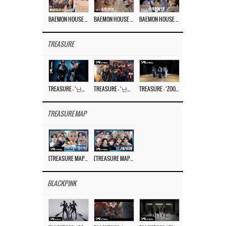
BAEMON HOUSE EP.8
BAEMON HOUSE EP.7
BAEMON HOUSE EP.6
TREASURE
TREASURE – ‘난리나 (NALLY-NA) (HYUNHAYO)’ DANCE PERFORMANCE VIDEO
TREASURE – ‘난리나 (NALLY-NA) (HYUNHAYO)’ M/V
TREASURE – ‘ZOOM ZOOM’ DANCE PRACTICE VIDEO
TREASURE MAP
[TREASURE MAP] EP.77 🥲 우리 트레저 겁쟁이 아닙니다 🤚 기묘한 전시회
[TREASURE MAP] EP.77 🕯️ THE STRANGE EXHIBITION 🕰️ TEASER
BLACKPINK