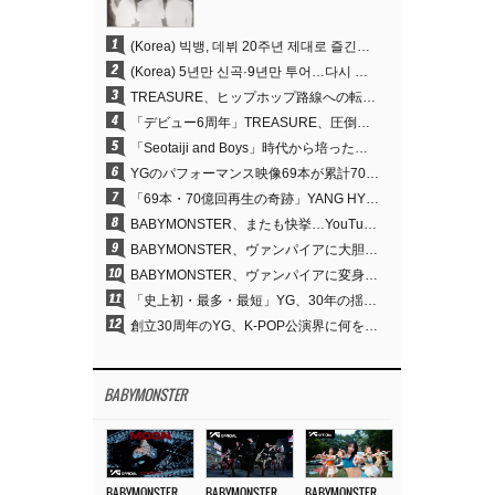
1
(Korea) 빅뱅, 데뷔 20주년 제대로 즐긴다…잠실 뒤덮는 특별 이벤트→4년 만의 신곡
2
(Korea) 5년만 신곡·9년만 투어…다시 흐르는 ‘K팝 제왕’ 빅뱅의 시간
3
TREASURE、ヒップホップ路線への転換が的中…デビュー6周年でさらなる飛躍
4
「デビュー6周年」TREASURE、圧倒的な実力で証明した「YGの宝」の真価
5
「Seotaiji and Boys」時代から培ったダンスDNA…YANG HYUN SUK、YGのパフォーマンスビデオ70億回再生の原点
6
YGのパフォーマンス映像69本が累計70億回再生…YANG HYUN SUKの制作哲学が実を結ぶ
7
「69本・70億回再生の奇跡」YANG HYUN SUK、YGのパフォーマンスビデオを100％自ら手掛けた理由
8
BABYMONSTER、またも快挙…YouTubeワールドワイドトレンドで1位に
9
BABYMONSTER、ヴァンパイアに大胆変身…YouTubeトレンド1位を獲得
10
BABYMONSTER、ヴァンパイアに変身…「MOON」で3か月にわたるプロジェクトを締めくくる
11
「史上初・最多・最短」YG、30年の揺るぎない信念が切り開いたK-POPツアーの新境地
12
創立30周年のYG、K-POP公演界に何を残したのか
BABYMONSTER
BABYMONSTER – ‘MOON’ M/V
BABYMONSTER – ‘MOON’ PERFORMANCE VIDEO
BABYMONSTER – ‘I LIKE IT’ M/V