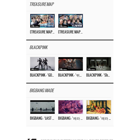
TREASURE MAP
[TREASURE MAP] EP.77 🥲 우리 트레저 겁쟁이 아닙니다 🤚 기묘한 전시회
[TREASURE MAP] EP.77 🕯️ THE STRANGE EXHIBITION 🕰️ TEASER
BLACKPINK
BLACKPINK – ‘GO’ M/V
BLACKPINK – ‘뛰어(JUMP)’ M/V
BLACKPINK – ‘Shut Down’ DANCE PERFORMANCE VIDEO
BIGBANG MADE
BIGBANG – ‘LAST DANCE’ M/V MAKING FILM
BIGBANG – ‘에라 모르겠다 (FXXK IT)’ M/V MAKING FILM
BIGBANG – ‘에라 모르겠다(FXXK IT)’ M/V