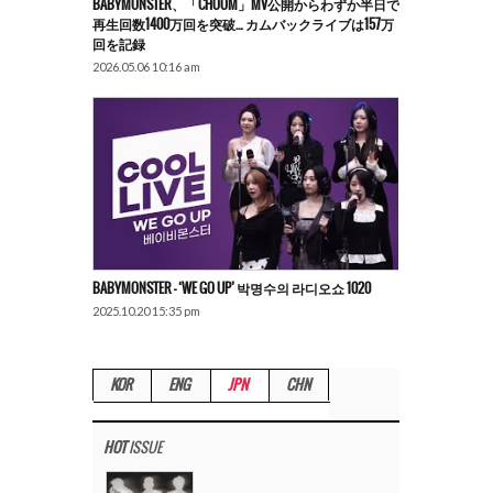
BABYMONSTER、「CHOOM」MV公開からわずか半日で
再生回数1400万回を突破… カムバックライブは157万
回を記録
2026.05.06 10:16 am
BABYMONSTER – ‘WE GO UP’ 박명수의 라디오쇼 1020
2025.10.20 15:35 pm
KOR
ENG
JPN
CHN
HOT
ISSUE