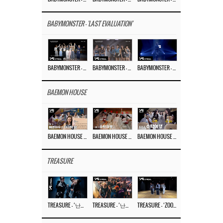
BABYMONSTER - 'LAST EVALUATION'
BABYMONSTER – ‘Last Evaluation’ EP.8
BABYMONSTER – ‘Last Evaluation’ EP.7
BABYMONSTER – ‘Last Evaluation’ EP.6
BAEMON HOUSE
BAEMON HOUSE EP.8
BAEMON HOUSE EP.7
BAEMON HOUSE EP.6
TREASURE
TREASURE – ‘난리나 (NALLY-NA) (HYUNHAYO)’ DANCE PERFORMANCE VIDEO
TREASURE – ‘난리나 (NALLY-NA) (HYUNHAYO)’ M/V
TREASURE – ‘ZOOM ZOOM’ DANCE PRACTICE VIDEO