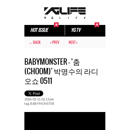
HOT ISSUE
YG TV
← BACK
< PREV
NEXT >
BABYMONSTER – ‘춤
(CHOOM)’ 박명수의 라디
오쇼 0511
2026-05-11 02:13 pm
tag.
BABYMONSTER