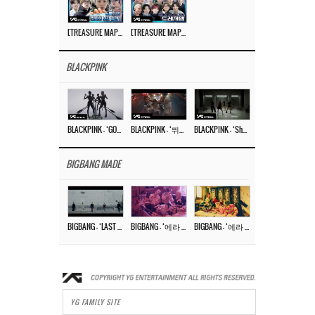
[TREASURE MAP] EP.77 🥲 우리 트레저 겁쟁이 아닙니다 🤚 기묘한 전시회
[TREASURE MAP] EP.77 🕯️ THE STRANGE EXHIBITION 🕰️ TEASER
BLACKPINK
BLACKPINK – ‘GO’ M/V
BLACKPINK – ‘뛰어(JUMP)’ M/V
BLACKPINK – ‘Shut Down’ DANCE PERFORMANCE VIDEO
BIGBANG MADE
BIGBANG – ‘LAST DANCE’ M/V MAKING FILM
BIGBANG – ‘에라 모르겠다 (FXXK IT)’ M/V MAKING FILM
BIGBANG – ‘에라 모르겠다(FXXK IT)’ M/V
YG FAMILY SITE