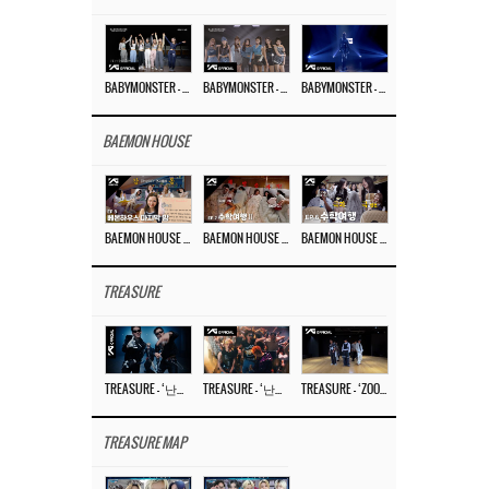
BABYMONSTER – ‘Last Evaluation’ EP.8
BABYMONSTER – ‘Last Evaluation’ EP.7
BABYMONSTER – ‘Last Evaluation’ EP.6
BAEMON HOUSE
BAEMON HOUSE EP.8
BAEMON HOUSE EP.7
BAEMON HOUSE EP.6
TREASURE
TREASURE – ‘난리나 (NALLY-NA) (HYUNHAYO)’ DANCE PERFORMANCE VIDEO
TREASURE – ‘난리나 (NALLY-NA) (HYUNHAYO)’ M/V
TREASURE – ‘ZOOM ZOOM’ DANCE PRACTICE VIDEO
TREASURE MAP