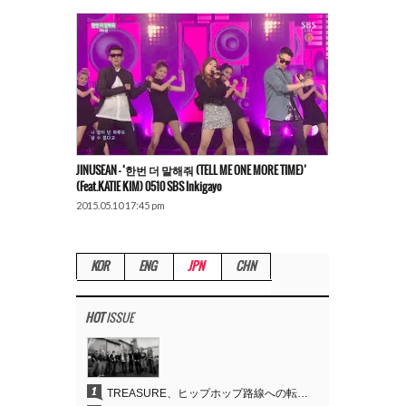
JINUSEAN – ‘한번 더 말해줘 (TELL ME ONE MORE TIME)’
(feat.KATIE KIM) 0510 SBS Inkigayo
2015.05.10 17:45 pm
KOR
ENG
JPN
CHN
HOT
ISSUE
1
TREASURE、ヒップホップ路線への転換が的中…デビュー6周年でさらなる飛躍