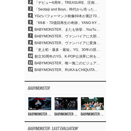
2
「デビュー6周年」TREASURE、圧倒的な実力で証明した「YGの宝」の真価
3
「Seotaiji and Boys」時代から培ったダンスDNA…YANG HYUN SUK、YGのパフォーマンスビデオ70億回再生の原点
4
YGのパフォーマンス映像69本が累計70億回再生…YANG HYUN SUKの制作哲学が実を結ぶ
5
「69本・70億回再生の奇跡」YANG HYUN SUK、YGのパフォーマンスビデオを100％自ら手掛けた理由
6
BABYMONSTER、またも快挙…YouTubeワールドワイドトレンドで1位に
7
BABYMONSTER、ヴァンパイアに大胆変身…YouTubeトレンド1位を獲得
8
BABYMONSTER、ヴァンパイアに変身…「MOON」で3か月にわたるプロジェクトを締めくくる
9
「史上初・最多・最短」YG、30年の揺るぎない信念が切り開いたK-POPツアーの新境地
10
創立30周年のYG、K-POP公演界に何を残したのか
11
BABYMONSTER、唯一無二のビジュアルと圧倒的な表現力…『MOON』
12
BABYMONSTER、RUKA＆CHIQUITAの「MOON」ビジュアルを公開…洗練されたカリスマ性・ユニークなビジュアル
BABYMONSTER
BABYMONSTER – ‘MOON’ M/V
BABYMONSTER – ‘MOON’ PERFORMANCE VIDEO
BABYMONSTER – ‘I LIKE IT’ M/V
BABYMONSTER - 'LAST EVALUATION'