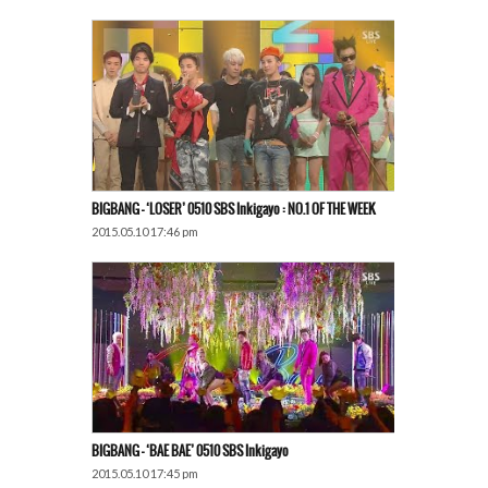
BIGBANG – ‘LOSER’ 0510 SBS Inkigayo : NO.1 OF THE WEEK
2015.05.10 17:46 pm
BIGBANG – ‘BAE BAE’ 0510 SBS Inkigayo
2015.05.10 17:45 pm