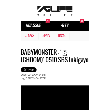
HOT ISSUE
YG TV
← BACK
< PREV
NEXT >
BABYMONSTER – ‘춤
(CHOOM)’ 0510 SBS Inkigayo
2026-05-10 07:54 pm
tag.
BABYMONSTER