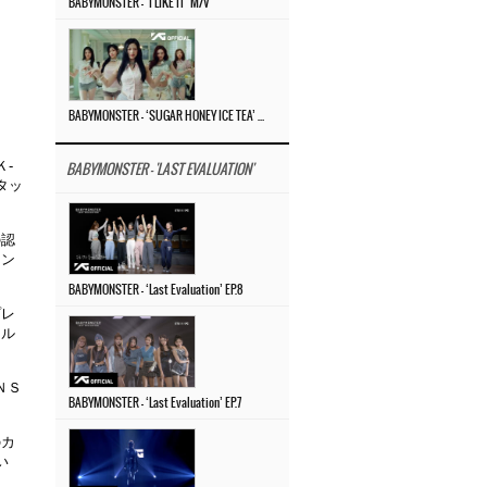
BABYMONSTER – ‘I LIKE IT’ M/V
BABYMONSTER – ‘SUGAR HONEY ICE TEA’ M/V
-
BABYMONSTER - 'LAST EVALUATION'
タッ
の認
カン
BABYMONSTER – ‘Last Evaluation’ EP.8
プレ
イル
ＮＳ
BABYMONSTER – ‘Last Evaluation’ EP.7
。
のカ
い