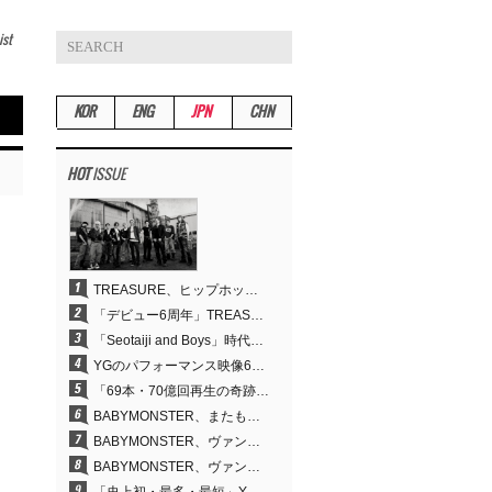
ist
KOR
ENG
JPN
CHN
HOT
ISSUE
TREASURE、ヒップホップ路線への転換が的中…デビュー6周年でさらなる飛躍
「デビュー6周年」TREASURE、圧倒的な実力で証明した「YGの宝」の真価
「Seotaiji and Boys」時代から培ったダンスDNA…YANG HYUN SUK、YGのパフォーマンスビデオ70億回再生の原点
YGのパフォーマンス映像69本が累計70億回再生…YANG HYUN SUKの制作哲学が実を結ぶ
「69本・70億回再生の奇跡」YANG HYUN SUK、YGのパフォーマンスビデオを100％自ら手掛けた理由
BABYMONSTER、またも快挙…YouTubeワールドワイドトレンドで1位に
BABYMONSTER、ヴァンパイアに大胆変身…YouTubeトレンド1位を獲得
BABYMONSTER、ヴァンパイアに変身…「MOON」で3か月にわたるプロジェクトを締めくくる