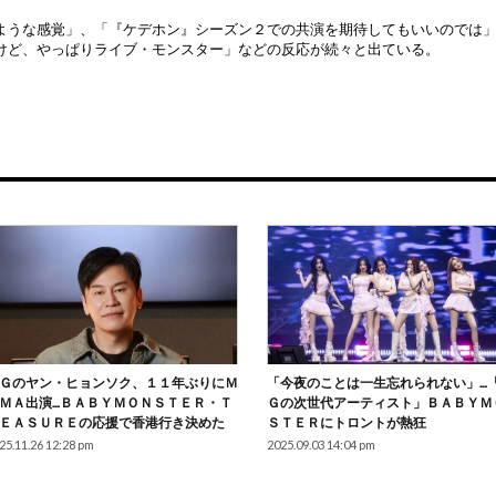
ような感覚」、「『ケデホン』シーズン２での共演を期待してもいいのでは
けど、やっぱりライブ・モンスター」などの反応が続々と出ている。
Ｇのヤン・ヒョンソク、１１年ぶりにＭ
「今夜のことは一生忘れられない」…
ＭＡ出演…ＢＡＢＹＭＯＮＳＴＥＲ・Ｔ
Ｇの次世代アーティスト」ＢＡＢＹＭ
ＥＡＳＵＲＥの応援で香港行き決めた
ＳＴＥＲにトロントが熱狂
25.11.26 12:28 pm
2025.09.03 14:04 pm