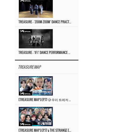
TREASURE – ‘ZOOM ZOOM’ DANCE PRACTICE VIDEO
TREASURE – ‘IF I’ DANCE PERFORMANCE VIDEO
TREASURE MAP
[TREASURE MAP] EP.77 🥲 우리 트레저 겁쟁이 아닙니다 🤚 기묘한 전시회
[TREASURE MAP] EP.77 🕯️ THE STRANGE EXHIBITION 🕰️ TEASER