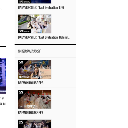
」、
BABYMONSTER – ‘Last Evaluation’ EP.6
BABYMONSTER – ‘Last Evaluation’ Behind The Scenes #4
BAEMON HOUSE
BAEMON HOUSE EP.8
「Ｙ
ＯＮ
BAEMON HOUSE EP.7