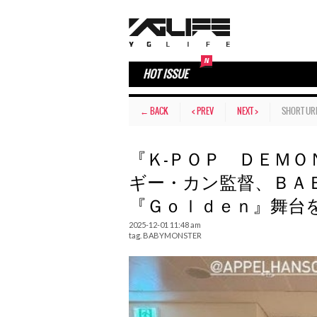
HOT ISSUE
← BACK
< PREV
NEXT >
SHORT UR
『Ｋ-ＰＯＰ ＤＥＭＯ
ギー・カン監督、ＢＡ
『Ｇｏｌｄｅｎ』舞台
2025-12-01 11:48 am
tag.
BABYMONSTER