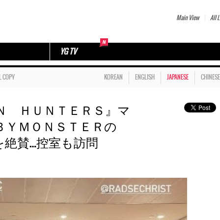
Main View
All L
YG TV
L COPY
KOREAN
ENGLISH
JAPANESE
CHINESE
Ｎ ＨＵＮＴＥＲＳ』マ
ＢＹＭＯＮＳＴＥＲの
を絶賛…控室も訪問