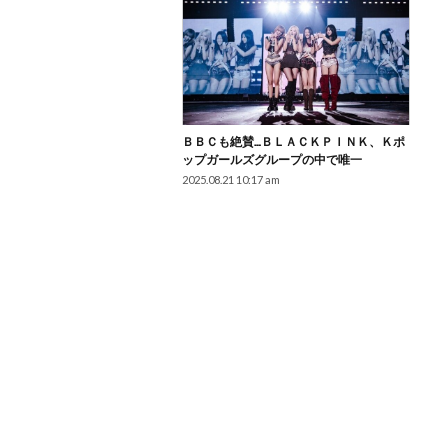
ＢＢＣも絶賛…ＢＬＡＣＫＰＩＮＫ、Ｋポ
ップガールズグループの中で唯一
2025.08.21 10:17 am