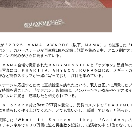
ＥＲが「２０２５ ＭＡＭＡ ＡＷＡＲＤＳ（以下、ＭＡＭＡ）」で披露した『Ｋ
ホン）』カバーステージが再生数1位を記録し話題を集める中、アニメ制作ス
ファンの関心がさらに高まっている。
、ＭＡＭＡ会場で撮影されたＢＡＢＹＭＯＮＳＴＥＲと『ケデホン』監督陣
た写真には、ＰＨＡＲＩＴＡ、ＡＨＹＥＯＮ，ＲＯＲＡをはじめ、メギー・
督など制作スタッフが一緒に写っており、注目を集めている。
ステージを応援するために直接控室を訪れたという。双方は互いに用意した
な時間を過ごした。『ケデホン』監督陣は、メンバーたちが衣装やヘアスタ
点に大いに驚き、感嘆したと伝えられている。
ｓｉｏｎａｒｙ賞とBest OST賞を受賞し、受賞コメントで「ＢＡＢＹＭＯ
に素晴らしく作り上げてくれた。とても驚いたし、感謝している」と語った
披露した『Ｗｈａｔ Ｉｔ Ｓｏｕｎｄｓ Ｌｉｋｅ』、『Ｇｏｌｄｅｎ』
ｅチャンネルで６００万回に迫る再生数を記録し、出演者の中で1位となって