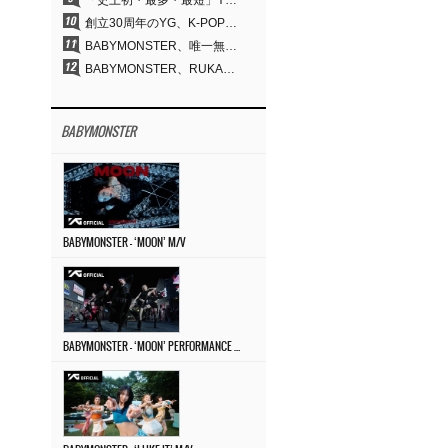
「史上初・最多・最短」YG、30年の揺るぎない信念が切り開いたK-POPツアーの新境地
創立30周年のYG、K-POP公演界に何を残したのか
BABYMONSTER、唯一無二のビジュアルと圧倒的な表現力…『MOON』
BABYMONSTER、RUKA＆CHIQUITAの「MOON」ビジュアルを公開…洗練されたカリスマ性・ユニークなビジュアル
BABYMONSTER
BABYMONSTER – ‘MOON’ M/V
BABYMONSTER – ‘MOON’ PERFORMANCE VIDEO