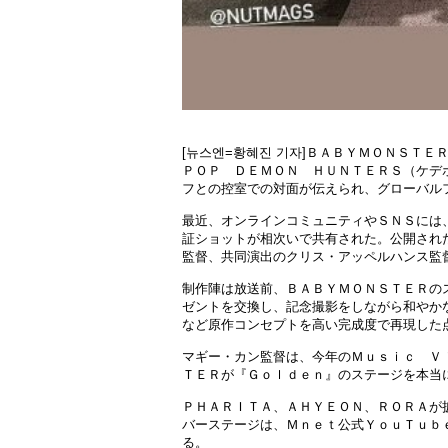
[뉴스엔=황혜진 기자]ＢＡＢＹＭＯＮＳＴ
ＰＯＰ ＤＥＭＯＮ ＨＵＮＴＥＲＳ（ケデ
フとの控室での対面が伝えられ、グローバル
最近、オンラインコミュニティやＳＮＳには
証ショットが相次いで共有された。公開され
監督、共同演出のクリス・アッペルハンス監
制作陣は放送前、ＢＡＢＹＭＯＮＳＴＥＲの
ゼントを交換し、記念撮影をしながら和やか
など原作コンセプトを高い完成度で再現した
マギー・カン監督は、今年のＭｕｓｉｃ Ｖｉ
ＴＥＲが『Ｇｏｌｄｅｎ』のステージを本当
ＰＨＡＲＩＴＡ、ＡＨＹＥＯＮ、ＲＯＲＡが
バーステージは、Ｍｎｅｔ公式ＹｏｕＴｕｂ
る。