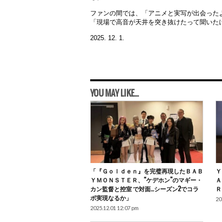
ファンの間では、「アニメと実写が出会った
「現場で高音が天井を突き抜けたって聞いた
2025. 12. 1.
YOU MAY LIKE...
「『Ｇｏｌｄｅｎ』を完璧再現したＢＡＢ
Ｙ
ＹＭＯＮＳＴＥＲ、“ケデホン”のマギー・
Ａ
カン監督と控室 で対面…シーズン2でコラ
Ｒ
ボ実現なるか」
20
2025.12.01 12:07 pm