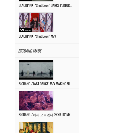
BLACKPINK – ‘Shut Down’ DANCE PERFORMANCE VIDEO
BLACKPINK – ‘Shut Down’ M/V
BIGBANG MADE
BIGBANG – ‘LAST DANCE’ M/V MAKING FILM
BIGBANG – ‘에라 모르겠다 (FXXK IT)’ M/V MAKING FILM