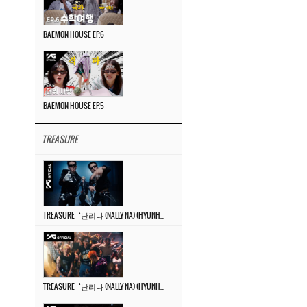
BAEMON HOUSE EP.6
BAEMON HOUSE EP.5
TREASURE
TREASURE – ‘난리나 (NALLY-NA) (HYUNHAYO)’ DANCE PERFORMANCE VIDEO
TREASURE – ‘난리나 (NALLY-NA) (HYUNHAYO)’ M/V