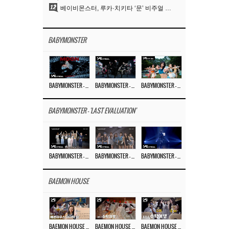
12
베이비몬스터, 루카·치키타 ‘문’ 비주얼 공개…절제된 카리스마·유니크 비주얼
BABYMONSTER
BABYMONSTER – ‘MOON’ M/V
BABYMONSTER – ‘MOON’ PERFORMANCE VIDEO
BABYMONSTER – ‘I LIKE IT’ M/V
BABYMONSTER - 'LAST EVALUATION'
BABYMONSTER – ‘Last Evaluation’ EP.8
BABYMONSTER – ‘Last Evaluation’ EP.7
BABYMONSTER – ‘Last Evaluation’ EP.6
BAEMON HOUSE
BAEMON HOUSE EP.8
BAEMON HOUSE EP.7
BAEMON HOUSE EP.6