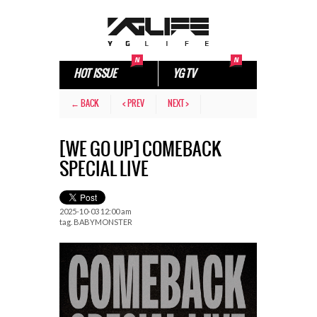
HOT ISSUE
YG TV
← BACK
< PREV
NEXT >
[WE GO UP] COMEBACK
SPECIAL LIVE
2025-10-03 12:00 am
tag.
BABYMONSTER