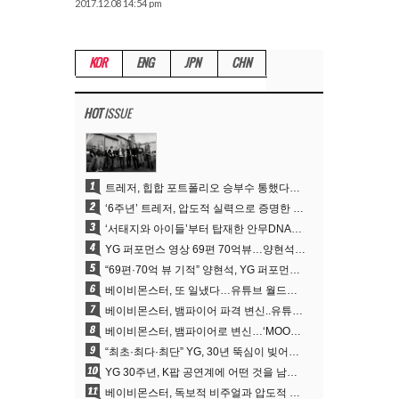
2017.12.08 14:54 pm
KOR
ENG
JPN
CHN
HOT
ISSUE
1
트레저, 힙합 포트폴리오 승부수 통했다…데뷔 6주년 새 도약
2
‘6주년’ 트레저, 압도적 실력으로 증명한 ‘YG의 보물’ 진가
3
‘서태지와 아이들’부터 탑재한 안무DNA…양현석, YG 퍼포먼스 비디오 70억 뷰 신화의 시작
4
YG 퍼포먼스 영상 69편 70억뷰…양현석 제작 철학 통했다
5
“69편·70억 뷰 기적” 양현석, YG 퍼포먼스 비디오 100% 직접 만든 이유
6
베이비몬스터, 또 일냈다…유튜브 월드와이드 1위
7
베이비몬스터, 뱀파이어 파격 변신..유튜브 트렌딩 1위 직행
8
베이비몬스터, 뱀파이어로 변신…‘MOON’으로 찍은 3개월 프로젝트
9
“최초·최다·최단” YG, 30년 뚝심이 빚어낸 K팝 투어의 새 지평
10
YG 30주년, K팝 공연계에 어떤 것을 남겼나
11
베이비몬스터, 독보적 비주얼과 압도적 소화력..’MOON’