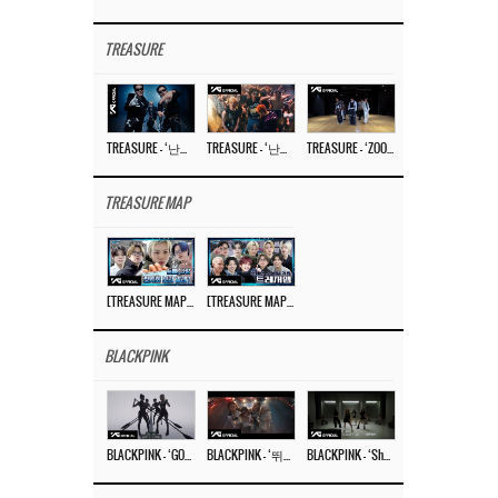
TREASURE
TREASURE – ‘난리나 (NALLY-NA) (HYUNHAYO)’ DANCE PERFORMANCE VIDEO
TREASURE – ‘난리나 (NALLY-NA) (HYUNHAYO)’ M/V
TREASURE – ‘ZOOM ZOOM’ DANCE PRACTICE VIDEO
TREASURE MAP
[TREASURE MAP] EP.77 🥲 우리 트레저 겁쟁이 아닙니다 🤚 기묘한 전시회
[TREASURE MAP] EP.77 🕯️ THE STRANGE EXHIBITION 🕰️ TEASER
BLACKPINK
BLACKPINK – ‘GO’ M/V
BLACKPINK – ‘뛰어(JUMP)’ M/V
BLACKPINK – ‘Shut Down’ DANCE PERFORMANCE VIDEO