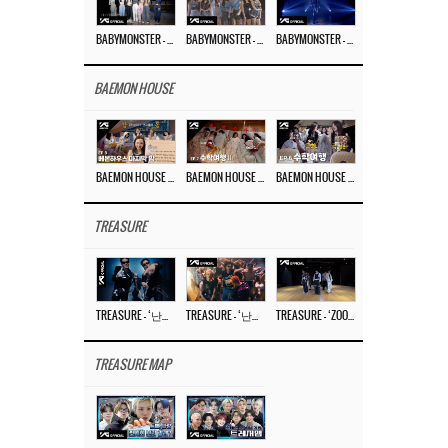
BABYMONSTER – ‘Last Evaluation’ EP.8
BABYMONSTER – ‘Last Evaluation’ EP.7
BABYMONSTER – ‘Last Evaluation’ EP.6
BAEMON HOUSE
BAEMON HOUSE EP.8
BAEMON HOUSE EP.7
BAEMON HOUSE EP.6
TREASURE
TREASURE – ‘난리나 (NALLY-NA) (HYUNHAYO)’ DANCE PERFORMANCE VIDEO
TREASURE – ‘난리나 (NALLY-NA) (HYUNHAYO)’ M/V
TREASURE – ‘ZOOM ZOOM’ DANCE PRACTICE VIDEO
TREASURE MAP