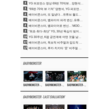
4
YG 퍼포먼스 영상 69편 70억뷰…양현석 제작 철학 통했다
5
“69편·70억 뷰 기적” 양현석, YG 퍼포먼스 비디오 100% 직접 만든 이유
6
베이비몬스터, 또 일냈다…유튜브 월드와이드 1위
7
베이비몬스터, 뱀파이어 파격 변신..유튜브 트렌딩 1위 직행
8
베이비몬스터, 뱀파이어로 변신…‘MOON’으로 찍은 3개월 프로젝트
9
“최초·최다·최단” YG, 30년 뚝심이 빚어낸 K팝 투어의 새 지평
10
YG 30주년, K팝 공연계에 어떤 것을 남겼나
11
베이비몬스터, 독보적 비주얼과 압도적 소화력..’MOON’
12
베이비몬스터, 루카·치키타 ‘문’ 비주얼 공개…절제된 카리스마·유니크 비주얼
BABYMONSTER
BABYMONSTER – ‘MOON’ M/V
BABYMONSTER – ‘MOON’ PERFORMANCE VIDEO
BABYMONSTER – ‘I LIKE IT’ M/V
BABYMONSTER - 'LAST EVALUATION'