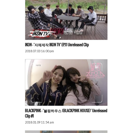
IKON – ‘자체제작 IKON TV’ EP.11 Unreleased Clip
2018.07.03 16:00 pm
BLACKPINK – ‘블핑하우스 (BLACKPINK HOUSE)’ Unreleased
Clip #1
2018.01.09 11:54 am