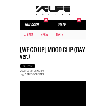
HOT ISSUE
YG TV
← BACK
< PREV
NEXT >
[WE GO UP] MOOD CLIP (DAY
ver.)
2025-09-24 06:00 pm
tag.
BABYMONSTER