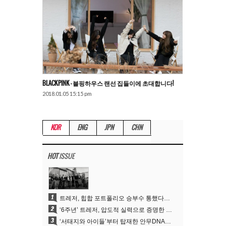
BLACKPINK – 블핑하우스 랜선 집들이에 초대합니다!
2018.01.05 15:15 pm
KOR
ENG
JPN
CHN
HOT
ISSUE
1
트레저, 힙합 포트폴리오 승부수 통했다…데뷔 6주년 새 도약
2
‘6주년’ 트레저, 압도적 실력으로 증명한 ‘YG의 보물’ 진가
3
‘서태지와 아이들’부터 탑재한 안무DNA…양현석, YG 퍼포먼스 비디오 70억 뷰 신화의 시작