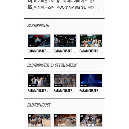
11
베이비몬스터 ‘춤’, 美 미디어베이스 ‘톱40’ 라디오 차트 35위 첫 진입
12
베이비몬스터 ‘MOON’ MV 8월 3일 공개..압도적 티저 포스터
BABYMONSTER
BABYMONSTER – ‘MOON’ M/V
BABYMONSTER – ‘MOON’ PERFORMANCE VIDEO
BABYMONSTER – ‘I LIKE IT’ M/V
BABYMONSTER - 'LAST EVALUATION'
BABYMONSTER – ‘Last Evaluation’ EP.8
BABYMONSTER – ‘Last Evaluation’ EP.7
BABYMONSTER – ‘Last Evaluation’ EP.6
BAEMON HOUSE