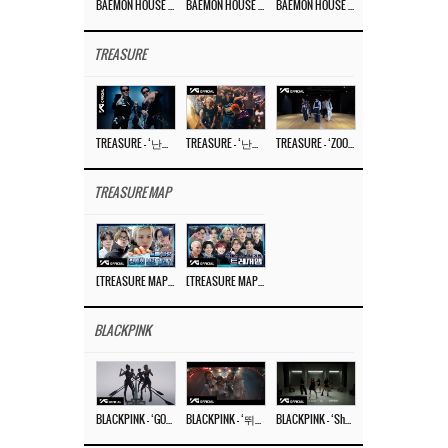
BAEMON HOUSE EP.8
BAEMON HOUSE EP.7
BAEMON HOUSE EP.6
TREASURE
TREASURE – ‘난리나 (NALLY-NA) (HYUNHAYO)’ DANCE PERFORMANCE VIDEO
TREASURE – ‘난리나 (NALLY-NA) (HYUNHAYO)’ M/V
TREASURE – ‘ZOOM ZOOM’ DANCE PRACTICE VIDEO
TREASURE MAP
[TREASURE MAP] EP.77 🥲 우리 트레저 겁쟁이 아닙니다 🤚 기묘한 전시회
[TREASURE MAP] EP.77 🕯️ THE STRANGE EXHIBITION 🕰️ TEASER
BLACKPINK
BLACKPINK – ‘GO’ M/V
BLACKPINK – ‘뛰어(JUMP)’ M/V
BLACKPINK – ‘Shut Down’ DANCE PERFORMANCE VIDEO