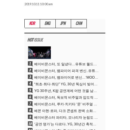
2019.10.11 10:00 am
KOR
ENG
JPN
CHN
HOT
ISSUE
1
베이비몬스터, 또 일냈다…유튜브 월드와이드 1위
2
베이비몬스터, 뱀파이어 파격 변신..유튜브 트렌딩 1위 직행
3
베이비몬스터, 뱀파이어로 변신…‘MOON’으로 찍은 3개월 프로젝트
4
“최초·최다·최단” YG, 30년 뚝심이 빚어낸 K팝 투어의 새 지평
5
YG 30주년, K팝 공연계에 어떤 것을 남겼나
6
베이비몬스터, 독보적 비주얼과 압도적 소화력..’MOON’
7
베이비몬스터, 루카·치키타 ‘문’ 비주얼 공개…절제된 카리스마·유니크 비주얼
8
베몬 아현·로라, 다크 콘셉트 완벽 소화…’문’ 비주얼 포토 공개
9
베이비몬스터 파리타, 모나리자 눈썹도 완벽 소화‥아사와 강렬 아우라
10
‘공연 명가’는 다르다..YG, 30년간 축적해 온 ‘경험하는 음악’의 힘