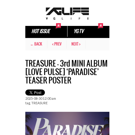
HOT ISSUE
YG TV
← BACK
< PREV
NEXT >
TREASURE – 3rd MINI ALBUM
[LOVE PULSE] ‘PARADISE’
TEASER POSTER
2025-08-30 12:00 am
tag.
TREASURE