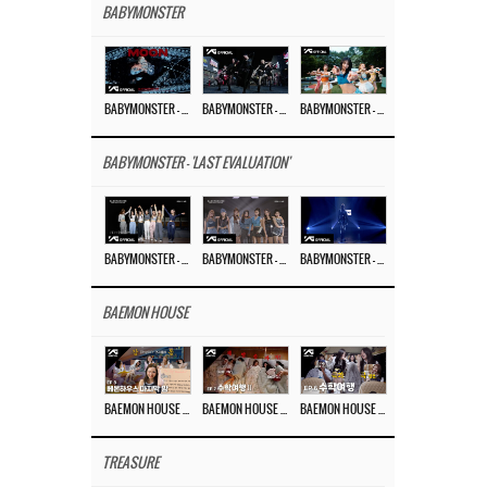
BABYMONSTER
BABYMONSTER – ‘MOON’ M/V
BABYMONSTER – ‘MOON’ PERFORMANCE VIDEO
BABYMONSTER – ‘I LIKE IT’ M/V
BABYMONSTER - 'LAST EVALUATION'
BABYMONSTER – ‘Last Evaluation’ EP.8
BABYMONSTER – ‘Last Evaluation’ EP.7
BABYMONSTER – ‘Last Evaluation’ EP.6
BAEMON HOUSE
BAEMON HOUSE EP.8
BAEMON HOUSE EP.7
BAEMON HOUSE EP.6
TREASURE