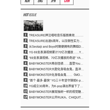
KOR
ENG
JPN
CHN
HOT
ISSUE
1
TREASURE押注嘻哈音乐版图奏效……出道6周年迎来全新飞跃
2
TREASURE出道6周年，以压倒性实力证明“YG之宝”的真正价值
3
从Seotaiji and Boys时期便拥有的舞蹈DNA……YANG HYUN SUK开创YG Performance Video 70亿播放神话
4
YG 69支表演视频累计70亿次播放……YANG HYUN SUK制作理念奏效
5
“69支表演视频、70亿次播放的奇迹” YANG HYUN SUK为何100%亲自打造YG表演视频
6
BABYMONSTER再创佳绩……直登YouTube全球趋势榜第一名
7
BABYMONSTER大胆化身吸血鬼，直冲YouTube全球趋势榜第一
8
BABYMONSTER化身吸血鬼……《MOON》为三个月企划收官
9
“首个·最多·最快” YG三十年坚守铸就K-pop巡演新格局
10
YG成立30周年，为K-pop演出界留下了什么？
11
BABYMONSTER展现独树一帜的视觉魅力与超强驾驭力……《MOON》
12
BABYMONSTER公开RUKA、CHIQUITA《MOON》视觉照 展现克制魅力与独特视觉风格