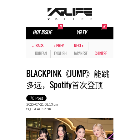
HOT ISSUE
YG TV
← BACK
< PREV
NEXT >
KOREAN
ENGLISH
JAPANESE
CHINESE
BLACKPINK《JUMP》能跳
多远，Spotify首次登顶
2025-07-21 01:13 pm
tag.
BLACKPINK