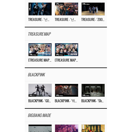
TREASURE – ‘난리나 (NALLY-NA) (HYUNHAYO)’ DANCE PERFORMANCE VIDEO
TREASURE – ‘난리나 (NALLY-NA) (HYUNHAYO)’ M/V
TREASURE – ‘ZOOM ZOOM’ DANCE PRACTICE VIDEO
TREASURE MAP
[TREASURE MAP] EP.77 🥲 우리 트레저 겁쟁이 아닙니다 🤚 기묘한 전시회
[TREASURE MAP] EP.77 🕯️ THE STRANGE EXHIBITION 🕰️ TEASER
BLACKPINK
BLACKPINK – ‘GO’ M/V
BLACKPINK – ‘뛰어(JUMP)’ M/V
BLACKPINK – ‘Shut Down’ DANCE PERFORMANCE VIDEO
BIGBANG MADE