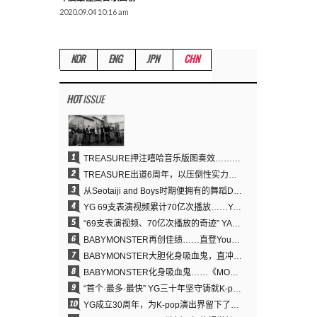
2020.09.04 10:16 am
KOR
ENG
JPN
CHN
HOT
ISSUE
1
TREASURE押注嘻哈音乐版图奏效……出道6周年迎来全新飞跃
2
TREASURE出道6周年，以压倒性实力证明“YG之宝”的真正价值
3
从Seotaiji and Boys时期便拥有的舞蹈DNA……YANG HYUN SUK开创YG Performance Video 70亿播放神话
4
YG 69支表演视频累计70亿次播放……YANG HYUN SUK制作理念奏效
5
“69支表演视频、70亿次播放的奇迹” YANG HYUN SUK为何100%亲自打造YG表演视频
6
BABYMONSTER再创佳绩……直登YouTube全球趋势榜第一名
7
BABYMONSTER大胆化身吸血鬼，直冲YouTube全球趋势榜第一
8
BABYMONSTER化身吸血鬼……《MOON》为三个月企划收官
9
“首个·最多·最快” YG三十年坚守铸就K-pop巡演新格局
10
YG成立30周年，为K-pop演出界留下了什么？