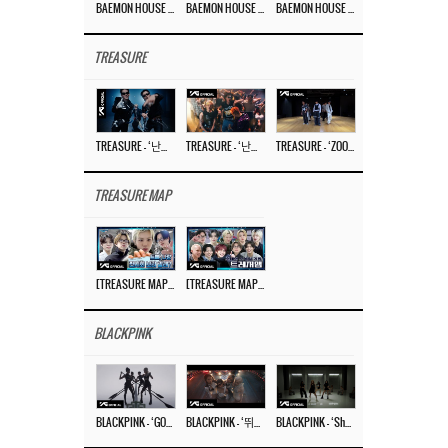
BAEMON HOUSE EP.8
BAEMON HOUSE EP.7
BAEMON HOUSE EP.6
TREASURE
TREASURE – ‘난리나 (NALLY-NA) (HYUNHAYO)’ DANCE PERFORMANCE VIDEO
TREASURE – ‘난리나 (NALLY-NA) (HYUNHAYO)’ M/V
TREASURE – ‘ZOOM ZOOM’ DANCE PRACTICE VIDEO
TREASURE MAP
[TREASURE MAP] EP.77 🥲 우리 트레저 겁쟁이 아닙니다 🤚 기묘한 전시회
[TREASURE MAP] EP.77 🕯️ THE STRANGE EXHIBITION 🕰️ TEASER
BLACKPINK
BLACKPINK – ‘GO’ M/V
BLACKPINK – ‘뛰어(JUMP)’ M/V
BLACKPINK – ‘Shut Down’ DANCE PERFORMANCE VIDEO