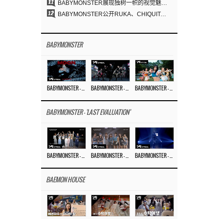
11
BABYMONSTER展现独树一帜的视觉魅力与超强驾驭力……《MOON》
12
BABYMONSTER公开RUKA、CHIQUITA《MOON》视觉照 展现克制魅力与独特视觉风格
BABYMONSTER
BABYMONSTER – ‘MOON’ M/V
BABYMONSTER – ‘MOON’ PERFORMANCE VIDEO
BABYMONSTER – ‘I LIKE IT’ M/V
BABYMONSTER - 'LAST EVALUATION'
BABYMONSTER – ‘Last Evaluation’ EP.8
BABYMONSTER – ‘Last Evaluation’ EP.7
BABYMONSTER – ‘Last Evaluation’ EP.6
BAEMON HOUSE