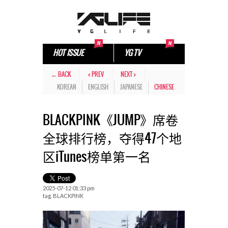
HOT ISSUE
YG TV
← BACK
< PREV
NEXT >
KOREAN
ENGLISH
JAPANESE
CHINESE
BLACKPINK《JUMP》席卷
全球排行榜，夺得47个地
区iTunes榜单第一名
2025-07-12 01:33 pm
tag.
BLACKPINK