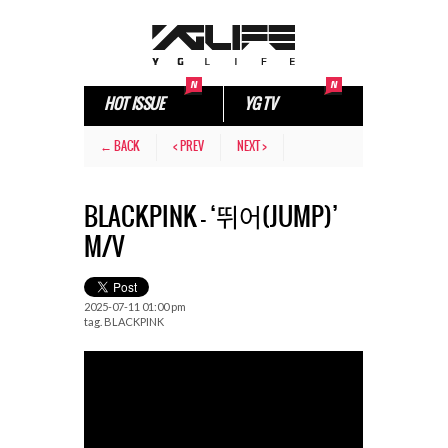
HOT ISSUE
YG TV
← BACK
< PREV
NEXT >
BLACKPINK – ‘뛰어(JUMP)’
M/V
2025-07-11 01:00 pm
tag.
BLACKPINK