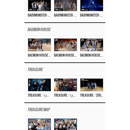
BABYMONSTER – ‘Last Evaluation’ EP.8
BABYMONSTER – ‘Last Evaluation’ EP.7
BABYMONSTER – ‘Last Evaluation’ EP.6
BAEMON HOUSE
BAEMON HOUSE EP.8
BAEMON HOUSE EP.7
BAEMON HOUSE EP.6
TREASURE
TREASURE – ‘난리나 (NALLY-NA) (HYUNHAYO)’ DANCE PERFORMANCE VIDEO
TREASURE – ‘난리나 (NALLY-NA) (HYUNHAYO)’ M/V
TREASURE – ‘ZOOM ZOOM’ DANCE PRACTICE VIDEO
TREASURE MAP