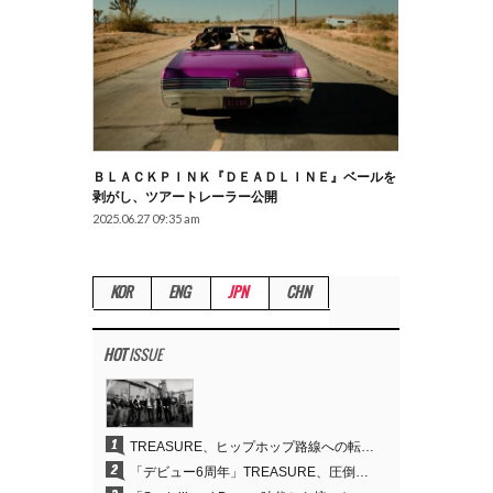
ＢＬＡＣＫＰＩＮＫ『ＤＥＡＤＬＩＮＥ』ベールを
剥がし、ツアートレーラー公開
2025.06.27 09:35 am
KOR
ENG
JPN
CHN
HOT
ISSUE
1
TREASURE、ヒップホップ路線への転換が的中…デビュー6周年でさらなる飛躍
2
「デビュー6周年」TREASURE、圧倒的な実力で証明した「YGの宝」の真価