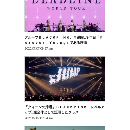
グループＢＬＡＣＫＰＩＮＫ、再跳躍…９年目「Ｆ
Ｏｒｅｖｅｒ Ｙｏｕｎｇ」である理由
2025.07.07 09:37 am
「クィーンの帰還」ＢＬＡＣＫＰＩＮＫ、レベルア
ップ…完全体として証明したクラス
2025.07.07 09:34 am