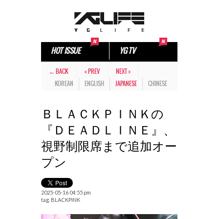
HOT ISSUE
YG TV
← BACK
< PREV
NEXT >
KOREAN
ENGLISH
JAPANESE
CHINESE
ＢＬＡＣＫＰＩＮＫの
『ＤＥＡＤＬＩＮＥ』、
視野制限席まで追加オー
プン
2025-05-16 04:55 pm
tag.
BLACKPINK