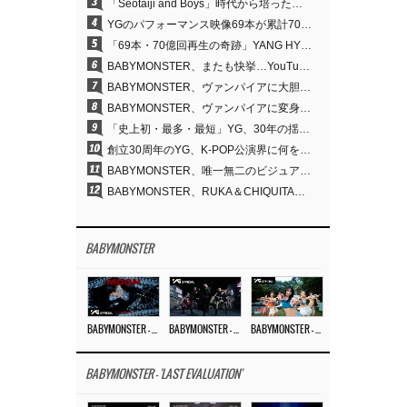
3
「Seotaiji and Boys」時代から培ったダンスDNA…YANG HYUN SUK、YGのパフォーマンスビデオ70億回再生の原点
4
YGのパフォーマンス映像69本が累計70億回再生…YANG HYUN SUKの制作哲学が実を結ぶ
5
「69本・70億回再生の奇跡」YANG HYUN SUK、YGのパフォーマンスビデオを100％自ら手掛けた理由
6
BABYMONSTER、またも快挙…YouTubeワールドワイドトレンドで1位に
7
BABYMONSTER、ヴァンパイアに大胆変身…YouTubeトレンド1位を獲得
8
BABYMONSTER、ヴァンパイアに変身…「MOON」で3か月にわたるプロジェクトを締めくくる
9
「史上初・最多・最短」YG、30年の揺るぎない信念が切り開いたK-POPツアーの新境地
10
創立30周年のYG、K-POP公演界に何を残したのか
11
BABYMONSTER、唯一無二のビジュアルと圧倒的な表現力…『MOON』
12
BABYMONSTER、RUKA＆CHIQUITAの「MOON」ビジュアルを公開…洗練されたカリスマ性・ユニークなビジュアル
BABYMONSTER
BABYMONSTER – ‘MOON’ M/V
BABYMONSTER – ‘MOON’ PERFORMANCE VIDEO
BABYMONSTER – ‘I LIKE IT’ M/V
BABYMONSTER - 'LAST EVALUATION'