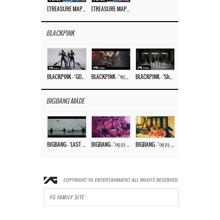
[TREASURE MAP] EP.77 🥲 우리 트레저 겁쟁이 아닙니다 🤚 기묘한 전시회
[TREASURE MAP] EP.77 🕯️ THE STRANGE EXHIBITION 🕰️ TEASER
BLACKPINK
BLACKPINK – ‘GO’ M/V
BLACKPINK – ‘뛰어(JUMP)’ M/V
BLACKPINK – ‘Shut Down’ DANCE PERFORMANCE VIDEO
BIGBANG MADE
BIGBANG – ‘LAST DANCE’ M/V MAKING FILM
BIGBANG – ‘에라 모르겠다 (FXXK IT)’ M/V MAKING FILM
BIGBANG – ‘에라 모르겠다(FXXK IT)’ M/V
YG FAMILY SITE