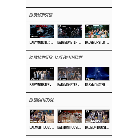
BABYMONSTER
BABYMONSTER – ‘MOON’ M/V
BABYMONSTER – ‘MOON’ PERFORMANCE VIDEO
BABYMONSTER – ‘I LIKE IT’ M/V
BABYMONSTER - 'LAST EVALUATION'
BABYMONSTER – ‘Last Evaluation’ EP.8
BABYMONSTER – ‘Last Evaluation’ EP.7
BABYMONSTER – ‘Last Evaluation’ EP.6
BAEMON HOUSE
BAEMON HOUSE EP.8
BAEMON HOUSE EP.7
BAEMON HOUSE EP.6