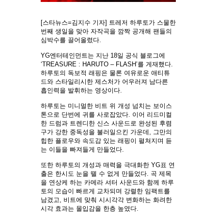
[스타뉴스=김지수 기자] 트레저 하루토가 스물한
번째 생일을 맞아 자작곡을 깜짝 공개해 팬들의
심박수를 끌어올렸다.
YG엔터테인먼트는 지난 18일 공식 블로그에
‘TREASURE : HARUTO – FLASH’를 게재했다.
하루토의 독보적 래핑은 물론 여유로운 애티튜
드와 스타일리시한 제스처가 어우러져 남다른
흡인력을 발휘하는 영상이다.
하루토는 미니멀한 비트 위 개성 넘치는 보이스
톤으로 단번에 귀를 사로잡았다. 이어 리드미컬
한 드럼과 트렌디한 신스 사운드로 완성된 후렴
구가 강한 중독성을 불러일으킨 가운데, 그만의
힙한 플로우와 속도감 있는 래핑이 펼쳐지며 듣
는 이들을 빠져들게 만들었다.
또한 하루토의 개성과 매력을 극대화한 YG표 연
출은 한시도 눈을 뗄 수 없게 만들었다. 곡 제목
을 연상케 하는 카메라 셔터 사운드와 함께 하루
토의 모습이 빠르게 교차되며 강렬한 임팩트를
남겼고, 비트에 맞춰 시시각각 변화하는 화려한
시각 효과는 몰입감을 한층 높였다.