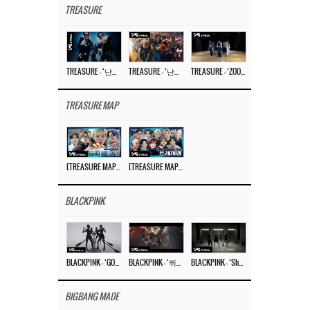
TREASURE
TREASURE – ‘난리나 (NALLY-NA) (HYUNHAYO)’ DANCE PERFORMANCE VIDEO
TREASURE – ‘난리나 (NALLY-NA) (HYUNHAYO)’ M/V
TREASURE – ‘ZOOM ZOOM’ DANCE PRACTICE VIDEO
TREASURE MAP
[TREASURE MAP] EP.77 🥲 우리 트레저 겁쟁이 아닙니다 🤚 기묘한 전시회
[TREASURE MAP] EP.77 🕯️ THE STRANGE EXHIBITION 🕰️ TEASER
BLACKPINK
BLACKPINK – ‘GO’ M/V
BLACKPINK – ‘뛰어(JUMP)’ M/V
BLACKPINK – ‘Shut Down’ DANCE PERFORMANCE VIDEO
BIGBANG MADE