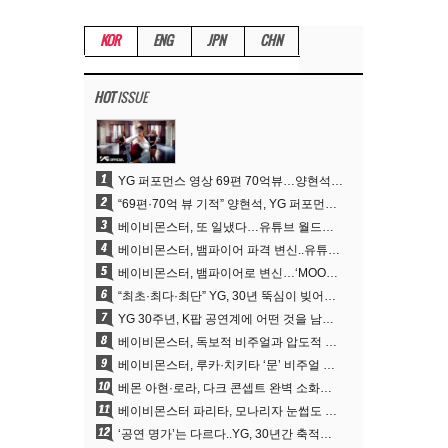
KOR
ENG
JPN
CHN
HOT
ISSUE
1
YG 퍼포먼스 영상 69편 70억뷰…양현석 제작 철학 통했다
2
“69편·70억 뷰 기적” 양현석, YG 퍼포먼스 비디오 100% 직접 만든 이유
3
베이비몬스터, 또 일냈다…유튜브 월드와이드 1위
4
베이비몬스터, 뱀파이어 파격 변신..유튜브 트렌딩 1위 직행
5
베이비몬스터, 뱀파이어로 변신…‘MOON’으로 찍은 3개월 프로젝트
6
“최초·최다·최단” YG, 30년 뚝심이 빚어낸 K팝 투어의 새 지평
7
YG 30주년, K팝 공연계에 어떤 것을 남겼나
8
베이비몬스터, 독보적 비주얼과 압도적 소화력..’MOON’
9
베이비몬스터, 루카·치키타 ‘문’ 비주얼 공개…절제된 카리스마·유니크 비주얼
10
베몬 아현·로라, 다크 콘셉트 완벽 소화…’문’ 비주얼 포토 공개
11
베이비몬스터 파리타, 모나리자 눈썹도 완벽 소화‥아사와 강렬 아우라
12
‘공연 명가’는 다르다..YG, 30년간 축적해 온 ‘경험하는 음악’의 힘