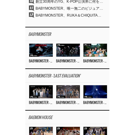
10
創立30周年のYG、K-POP公演界に何を残したのか
11
BABYMONSTER、唯一無二のビジュアルと圧倒的な表現力…『MOON』
12
BABYMONSTER、RUKA＆CHIQUITAの「MOON」ビジュアルを公開…洗練されたカリスマ性・ユニークなビジュアル
BABYMONSTER
BABYMONSTER – ‘MOON’ M/V
BABYMONSTER – ‘MOON’ PERFORMANCE VIDEO
BABYMONSTER – ‘I LIKE IT’ M/V
BABYMONSTER - 'LAST EVALUATION'
BABYMONSTER – ‘Last Evaluation’ EP.8
BABYMONSTER – ‘Last Evaluation’ EP.7
BABYMONSTER – ‘Last Evaluation’ EP.6
BAEMON HOUSE