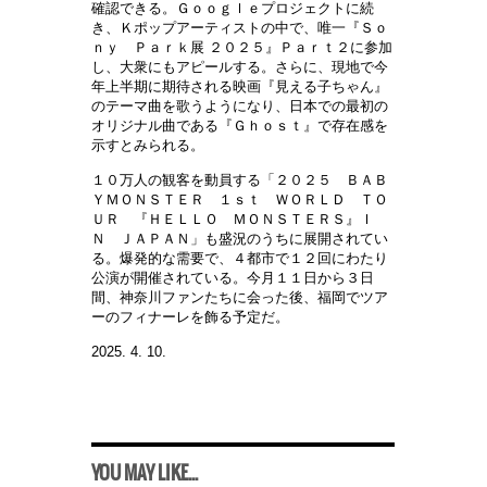
確認できる。Ｇｏｏｇｌｅプロジェクトに続
き、Ｋポップアーティストの中で、唯一『Ｓｏ
ｎｙ Ｐａｒｋ展 ２０２５』Ｐａｒｔ２に参加
し、大衆にもアピールする。さらに、現地で今
年上半期に期待される映画『見える子ちゃん』
のテーマ曲を歌うようになり、日本での最初の
オリジナル曲である『Ｇｈｏｓｔ』で存在感を
示すとみられる。
１０万人の観客を動員する「２０２５ ＢＡＢ
ＹＭＯＮＳＴＥＲ １ｓｔ ＷＯＲＬＤ ＴＯ
ＵＲ 『ＨＥＬＬＯ ＭＯＮＳＴＥＲＳ』Ｉ
Ｎ ＪＡＰＡＮ」も盛況のうちに展開されてい
る。爆発的な需要で、４都市で１２回にわたり
公演が開催されている。今月１１日から３日
間、神奈川ファンたちに会った後、福岡でツア
ーのフィナーレを飾る予定だ。
2025. 4. 10.
YOU MAY LIKE...