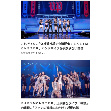
これぞＹＧ…「体操競技場で公演開催」ＢＡＢＹＭ
ＯＮＳＴＥＲ、ハンドマイクを手放さない自信
2025.01.27 11:03 am
ＢＡＢＹＭＯＮＳＴＥＲ、圧倒的なライブ「戦慄」
の連続…「ファンの皆様のおかげ」感動の涙