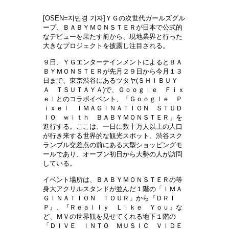
[OSEN=지민경 기자]ＹＧの次世代ガールズグル
ープ、ＢＡＢＹＭＯＮＳＴＥＲが日本で公式的
なデビューを果たす前から、現地業界と行った
大きなプロジェクトを披露し注目される。
９日、ＹＧエンターテインメントによるとＢＡ
ＢＹＭＯＮＳＴＥＲが先月２９日から今月１３
日まで、東京渋谷にあるツタヤ(ＳＨＩＢＵＹ
Ａ ＴＳＵＴＡＹＡ)で、Ｇｏｏｇｌｅ Ｆｉｘ
ｅｌとのコラボイベント、「Ｇｏｏｇｌｅ Ｐ
ｉｘｅｌ ＩＭＡＧＩＮＡＴＩＯＮ ＳＴＵＤ
ＩＯ ｗｉｔｈ ＢＡＢＹＭＯＮＳＴＥＲ」を
進行する。ここは、一日に数十万人以上の人口
が行き来する世界的な観光スポット、渋谷スク
ランブル交差点の前にある大型ショッピングモ
ールであり、オープン初日から大勢の人が訪問
している。
イベント場所は、ＢＡＢＹＭＯＮＳＴＥＲの等
身大アクリルスタンドが並んだ１階の「ＩＭＡ
ＧＩＮＡＴＩＯＮ ＴＯＵＲ」から『ＤＲＩ
Ｐ』、『Ｒｅａｌｌｙ Ｌｉｋｅ Ｙｏｕ』な
ど、ＭＶの世界観を見せてくれる地下１階の
「ＤＩＶＥ ＩＮＴＯ ＭＵＳＩＣ ＶＩＤＥ