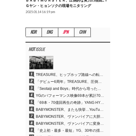
ＢＡＢＹＭＯＮＳＴＥＲ、圧倒的な実力の理由…Ｙ
Ｇヤン・ヒョンソクの現場モニタリング
2025.01.14 16:19 pm
KOR
ENG
JPN
CHN
HOT
ISSUE
1
TREASURE、ヒップホップ路線への転換が的中…デビュー6周年でさらなる飛躍
2
「デビュー6周年」TREASURE、圧倒的な実力で証明した「YGの宝」の真価
3
「Seotaiji and Boys」時代から培ったダンスDNA…YANG HYUN SUK、YGのパフォーマンスビデオ70億回再生の原点
4
YGのパフォーマンス映像69本が累計70億回再生…YANG HYUN SUKの制作哲学が実を結ぶ
5
「69本・70億回再生の奇跡」YANG HYUN SUK、YGのパフォーマンスビデオを100％自ら手掛けた理由
6
BABYMONSTER、またも快挙…YouTubeワールドワイドトレンドで1位に
7
BABYMONSTER、ヴァンパイアに大胆変身…YouTubeトレンド1位を獲得
8
BABYMONSTER、ヴァンパイアに変身…「MOON」で3か月にわたるプロジェクトを締めくくる
9
「史上初・最多・最短」YG、30年の揺るぎない信念が切り開いたK-POPツアーの新境地