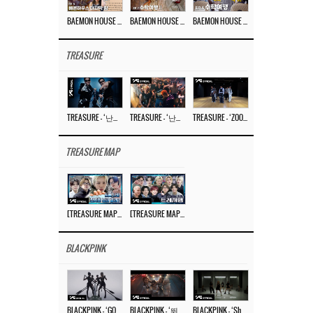
BAEMON HOUSE EP.8
BAEMON HOUSE EP.7
BAEMON HOUSE EP.6
TREASURE
TREASURE – ‘난리나 (NALLY-NA) (HYUNHAYO)’ DANCE PERFORMANCE VIDEO
TREASURE – ‘난리나 (NALLY-NA) (HYUNHAYO)’ M/V
TREASURE – ‘ZOOM ZOOM’ DANCE PRACTICE VIDEO
TREASURE MAP
[TREASURE MAP] EP.77 🥲 우리 트레저 겁쟁이 아닙니다 🤚 기묘한 전시회
[TREASURE MAP] EP.77 🕯️ THE STRANGE EXHIBITION 🕰️ TEASER
BLACKPINK
BLACKPINK – ‘GO’ M/V
BLACKPINK – ‘뛰어(JUMP)’ M/V
BLACKPINK – ‘Shut Down’ DANCE PERFORMANCE VIDEO