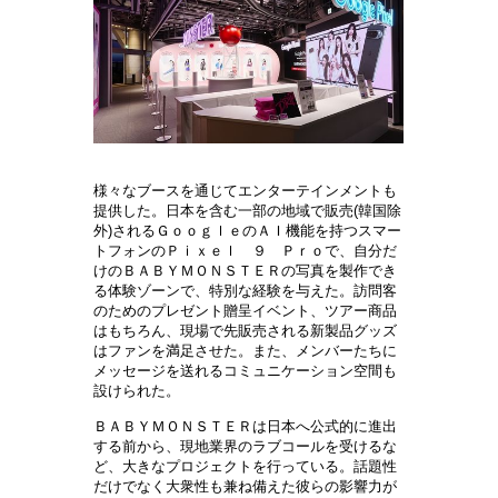
様々なブースを通じてエンターテインメントも
提供した。日本を含む一部の地域で販売(韓国除
外)されるＧｏｏｇｌｅのＡＩ機能を持つスマー
トフォンのＰｉｘｅｌ ９ Ｐｒｏで、自分だ
けのＢＡＢＹＭＯＮＳＴＥＲの写真を製作でき
る体験ゾーンで、特別な経験を与えた。訪問客
のためのプレゼント贈呈イベント、ツアー商品
はもちろん、現場で先販売される新製品グッズ
はファンを満足させた。また、メンバーたちに
メッセージを送れるコミュニケーション空間も
設けられた。
ＢＡＢＹＭＯＮＳＴＥＲは日本へ公式的に進出
する前から、現地業界のラブコールを受けるな
ど、大きなプロジェクトを行っている。話題性
だけでなく大衆性も兼ね備えた彼らの影響力が