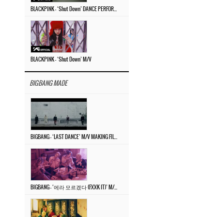
BLACKPINK – ‘Shut Down’ DANCE PERFORMANCE VIDEO
BLACKPINK – ‘Shut Down’ M/V
BIGBANG MADE
BIGBANG – ‘LAST DANCE’ M/V MAKING FILM
BIGBANG – ‘에라 모르겠다 (FXXK IT)’ M/V MAKING FILM