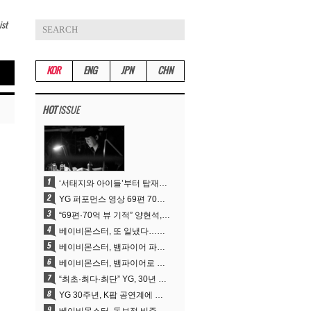
ist
KOR
ENG
JPN
CHN
HOT
ISSUE
‘서태지와 아이들’부터 탑재한 안무DNA…양현석, YG 퍼포먼스 비디오 70억 뷰 신화의 시작
YG 퍼포먼스 영상 69편 70억뷰…양현석 제작 철학 통했다
“69편·70억 뷰 기적” 양현석, YG 퍼포먼스 비디오 100% 직접 만든 이유
베이비몬스터, 또 일냈다…유튜브 월드와이드 1위
베이비몬스터, 뱀파이어 파격 변신..유튜브 트렌딩 1위 직행
베이비몬스터, 뱀파이어로 변신…‘MOON’으로 찍은 3개월 프로젝트
“최초·최다·최단” YG, 30년 뚝심이 빚어낸 K팝 투어의 새 지평
YG 30주년, K팝 공연계에 어떤 것을 남겼나