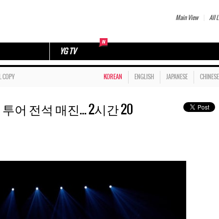
Main View
All L
YG TV
L COPY
KOREAN
ENGLISH
JAPANESE
CHINESE
투어 전석 매진… 2시간 20