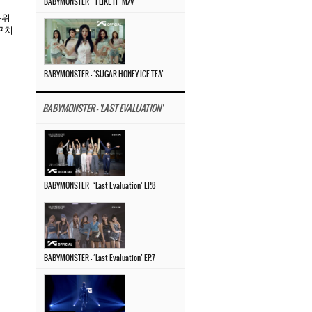
BABYMONSTER – ‘I LIKE IT’ M/V
분위
구치
BABYMONSTER – ‘SUGAR HONEY ICE TEA’ M/V
BABYMONSTER - 'LAST EVALUATION'
BABYMONSTER – ‘Last Evaluation’ EP.8
BABYMONSTER – ‘Last Evaluation’ EP.7