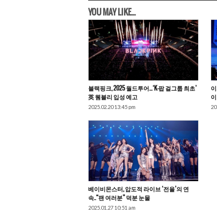
YOU MAY LIKE...
블랙핑크, 2025 월드투어…‘K-팝 걸그룹 최초’
이
英 웸블리 입성 예고
이
2025.02.20 13:45 pm
20
베이비몬스터, 압도적 라이브 ‘전율’의 연
속..“팬 여러분” 덕분 눈물
2025.01.27 10:51 am