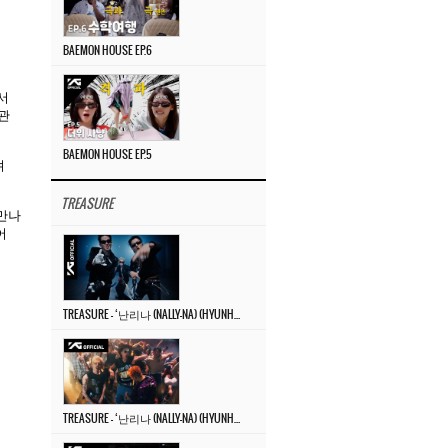
BAEMON HOUSE EP.6
서
관
BAEMON HOUSE EP.5
져
TREASURE
만나
어
TREASURE – ‘난리나 (NALLY-NA) (HYUNHAYO)’ DANCE PERFORMANCE VIDEO
TREASURE – ‘난리나 (NALLY-NA) (HYUNHAYO)’ M/V