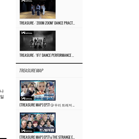
TREASURE – ‘ZOOM ZOOM’ DANCE PRACTICE VIDEO
TREASURE – ‘IF I’ DANCE PERFORMANCE VIDEO
TREASURE MAP
카나
 일
[TREASURE MAP] EP.77 🥲 우리 트레저 겁쟁이 아닙니다 🤚 기묘한 전시회
[TREASURE MAP] EP.77 🕯️ THE STRANGE EXHIBITION 🕰️ TEASER