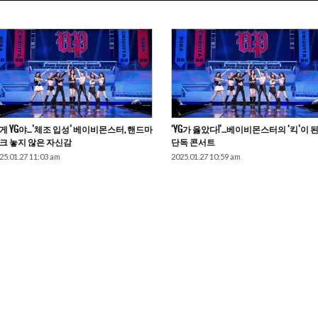
게 YG야…’체조 입성’ 베이비몬스터, 핸드마
‘YG가 옳았다!’…베이비몬스터의 ‘킥’이 된
크 놓지 않은 자신감
단독 콘서트
25.01.27 11:03 am
2025.01.27 10:59 am