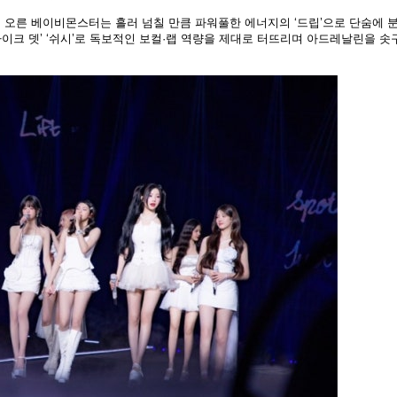
 오른 베이비몬스터는 흘러 넘칠 만큼 파워풀한 에너지의 ‘드립’으로 단숨에 
 ‘라이크 뎃’ ‘쉬시’로 독보적인 보컬·랩 역량을 제대로 터뜨리며 아드레날린을 솟