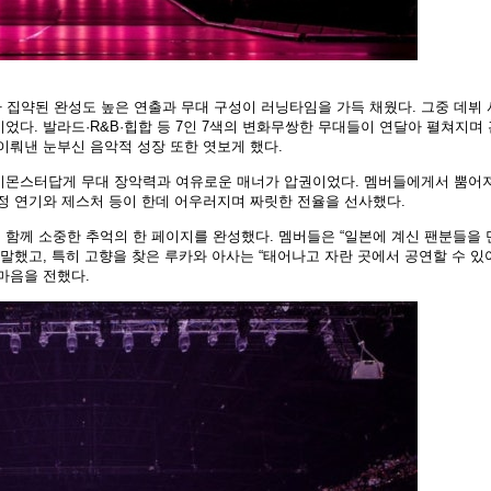
가 집약된 완성도 높은 연출과 무대 구성이 러닝타임을 가득 채웠다. 그중 데뷔 
었다. 발라드·R&B·힙합 등 7인 7색의 변화무쌍한 무대들이 연달아 펼쳐지며 
이뤄낸 눈부신 음악적 성장 또한 엿보게 했다.
비몬스터답게 무대 장악력과 여유로운 매너가 압권이었다. 멤버들에게서 뿜어
정 연기와 제스처 등이 한데 어우러지며 짜릿한 전율을 선사했다.
 함께 소중한 추억의 한 페이지를 완성했다. 멤버들은 “일본에 계신 팬분들을 
 말했고, 특히 고향을 찾은 루카와 아사는 “태어나고 자란 곳에서 공연할 수 있
마음을 전했다.