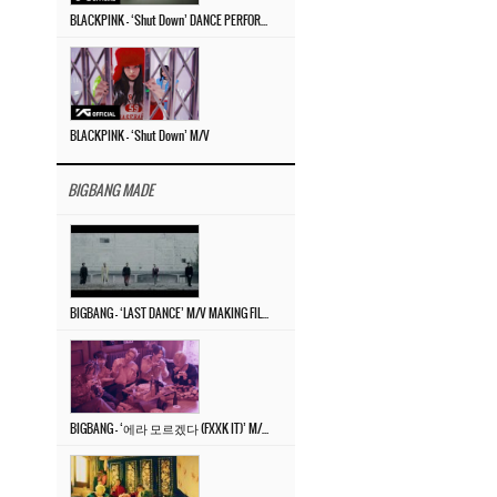
BLACKPINK – ‘Shut Down’ DANCE PERFORMANCE VIDEO
BLACKPINK – ‘Shut Down’ M/V
BIGBANG MADE
BIGBANG – ‘LAST DANCE’ M/V MAKING FILM
BIGBANG – ‘에라 모르겠다 (FXXK IT)’ M/V MAKING FILM