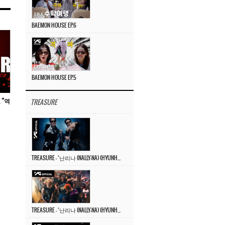
BAEMON HOUSE EP.6
BAEMON HOUSE EP.5
 “역
TREASURE
TREASURE – ‘난리나 (NALLY-NA) (HYUNHAYO)’ DANCE PERFORMANCE VIDEO
TREASURE – ‘난리나 (NALLY-NA) (HYUNHAYO)’ M/V