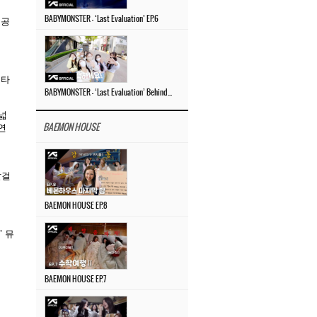
BABYMONSTER – ‘Last Evaluation’ EP.6
 공
르타
BABYMONSTER – ‘Last Evaluation’ Behind The Scenes #4
넓
연
BAEMON HOUSE
발걸
BAEMON HOUSE EP.8
’ 뮤
BAEMON HOUSE EP.7