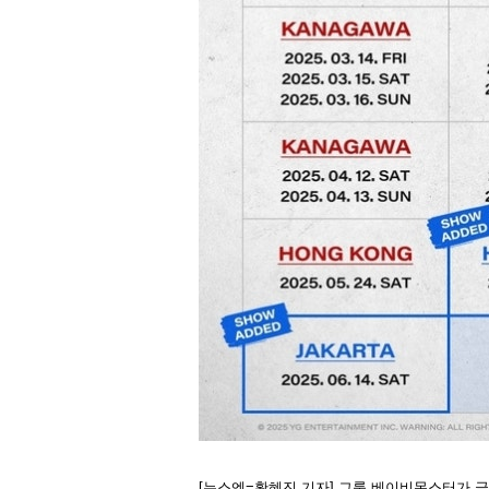
[뉴스엔=황혜진 기자] 그룹 베이비몬스터가 글