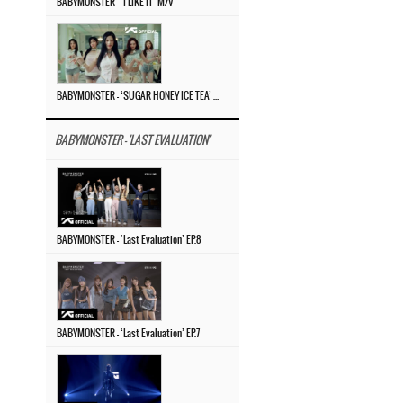
BABYMONSTER – ‘I LIKE IT’ M/V
BABYMONSTER – ‘SUGAR HONEY ICE TEA’ M/V
BABYMONSTER - 'LAST EVALUATION'
BABYMONSTER – ‘Last Evaluation’ EP.8
BABYMONSTER – ‘Last Evaluation’ EP.7