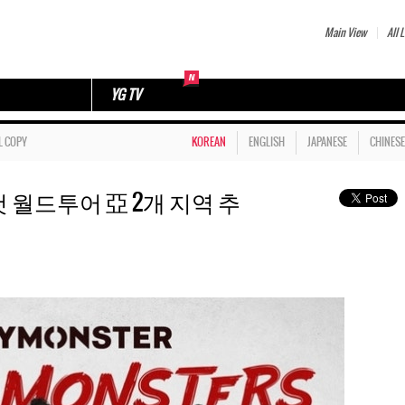
Main View
All L
YG TV
L COPY
KOREAN
ENGLISH
JAPANESE
CHINESE
 월드투어 亞 2개 지역 추