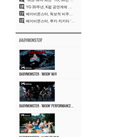
“최초·최다·최단” YG, 30년 뚝심이 빚어낸 K팝 투어의 새 지평
YG 30주년, K팝 공연계에 어떤 것을 남겼나
베이비몬스터, 독보적 비주얼과 압도적 소화력..’MOON’
베이비몬스터, 루카·치키타 ‘문’ 비주얼 공개…절제된 카리스마·유니크 비주얼
BABYMONSTER
BABYMONSTER – ‘MOON’ M/V
BABYMONSTER – ‘MOON’ PERFORMANCE VIDEO