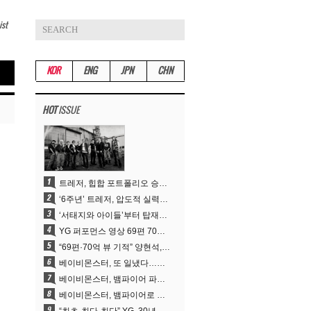
ist
KOR
ENG
JPN
CHN
HOT
ISSUE
트레저, 힙합 포트폴리오 승부수 통했다…데뷔 6주년 새 도약
‘6주년’ 트레저, 압도적 실력으로 증명한 ‘YG의 보물’ 진가
‘서태지와 아이들’부터 탑재한 안무DNA…양현석, YG 퍼포먼스 비디오 70억 뷰 신화의 시작
YG 퍼포먼스 영상 69편 70억뷰…양현석 제작 철학 통했다
“69편·70억 뷰 기적” 양현석, YG 퍼포먼스 비디오 100% 직접 만든 이유
베이비몬스터, 또 일냈다…유튜브 월드와이드 1위
베이비몬스터, 뱀파이어 파격 변신..유튜브 트렌딩 1위 직행
베이비몬스터, 뱀파이어로 변신…‘MOON’으로 찍은 3개월 프로젝트