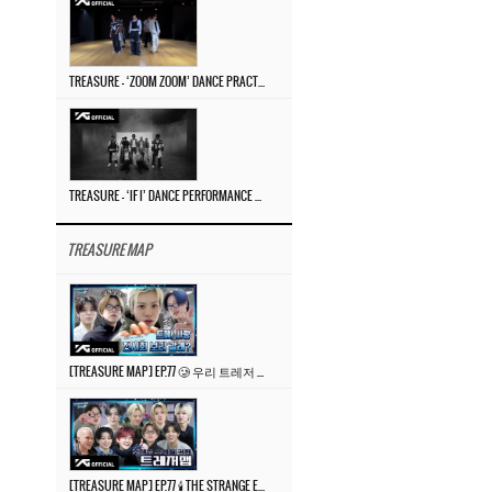
TREASURE – ‘ZOOM ZOOM’ DANCE PRACTICE VIDEO
TREASURE – ‘IF I’ DANCE PERFORMANCE VIDEO
TREASURE MAP
[TREASURE MAP] EP.77 🥲 우리 트레저 겁쟁이 아닙니다 🤚 기묘한 전시회
[TREASURE MAP] EP.77 🕯️ THE STRANGE EXHIBITION 🕰️ TEASER