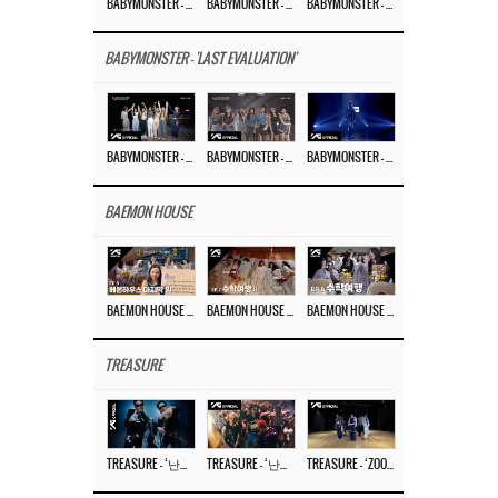
BABYMONSTER – ‘MOON’ M/V
BABYMONSTER – ‘MOON’ PERFORMANCE VIDEO
BABYMONSTER – ‘I LIKE IT’ M/V
BABYMONSTER - 'LAST EVALUATION'
BABYMONSTER – ‘Last Evaluation’ EP.8
BABYMONSTER – ‘Last Evaluation’ EP.7
BABYMONSTER – ‘Last Evaluation’ EP.6
BAEMON HOUSE
BAEMON HOUSE EP.8
BAEMON HOUSE EP.7
BAEMON HOUSE EP.6
TREASURE
TREASURE – ‘난리나 (NALLY-NA) (HYUNHAYO)’ DANCE PERFORMANCE VIDEO
TREASURE – ‘난리나 (NALLY-NA) (HYUNHAYO)’ M/V
TREASURE – ‘ZOOM ZOOM’ DANCE PRACTICE VIDEO