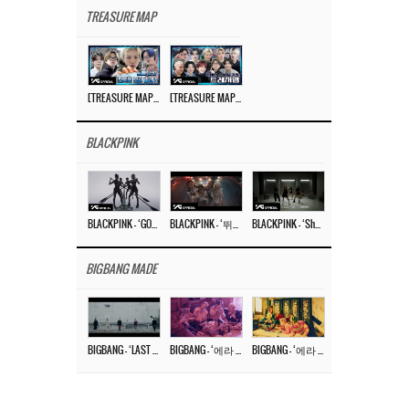
TREASURE MAP
[TREASURE MAP] EP.77 🥲 우리 트레저 겁쟁이 아닙니다 🤚 기묘한 전시회
[TREASURE MAP] EP.77 🕯️ THE STRANGE EXHIBITION 🕰️ TEASER
BLACKPINK
BLACKPINK – ‘GO’ M/V
BLACKPINK – ‘뛰어(JUMP)’ M/V
BLACKPINK – ‘Shut Down’ DANCE PERFORMANCE VIDEO
BIGBANG MADE
BIGBANG – ‘LAST DANCE’ M/V MAKING FILM
BIGBANG – ‘에라 모르겠다 (FXXK IT)’ M/V MAKING FILM
BIGBANG – ‘에라 모르겠다(FXXK IT)’ M/V