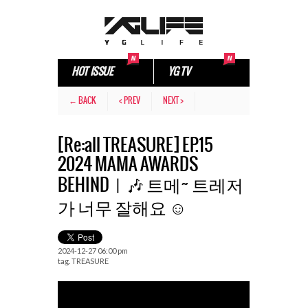
HOT ISSUE
YG TV
← BACK
< PREV
NEXT >
[Re:all TREASURE] EP.15
2024 MAMA AWARDS
BEHINDㅣ🎶 트메~ 트레저
가 너무 잘해요 ☺️
2024-12-27 06:00 pm
tag.
TREASURE