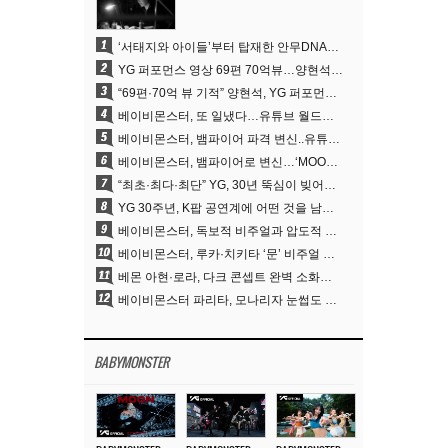
1
‘서태지와 아이들’부터 탑재한 안무DNA…양현석, YG 퍼포먼스 비디오 70억 뷰 신화의 시작
2
YG 퍼포먼스 영상 69편 70억뷰…양현석 제작 철학 통했다
3
“69편·70억 뷰 기적” 양현석, YG 퍼포먼스 비디오 100% 직접 만든 이유
4
베이비몬스터, 또 일냈다…유튜브 월드와이드 1위
5
베이비몬스터, 뱀파이어 파격 변신..유튜브 트렌딩 1위 직행
6
베이비몬스터, 뱀파이어로 변신…‘MOON’으로 찍은 3개월 프로젝트
7
“최초·최다·최단” YG, 30년 뚝심이 빚어낸 K팝 투어의 새 지평
8
YG 30주년, K팝 공연계에 어떤 것을 남겼나
9
베이비몬스터, 독보적 비주얼과 압도적 소화력..’MOON’
10
베이비몬스터, 루카·치키타 ‘문’ 비주얼 공개…절제된 카리스마·유니크 비주얼
11
베몬 아현·로라, 다크 콘셉트 완벽 소화…’문’ 비주얼 포토 공개
12
베이비몬스터 파리타, 모나리자 눈썹도 완벽 소화‥아사와 강렬 아우라
BABYMONSTER