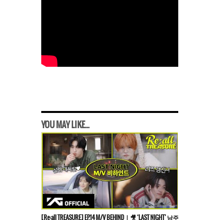
YOU MAY LIKE...
[Re:all TREASURE] EP.14 M/V BEHINDㅣ🎥 ‘LAST NIGHT’ 남주