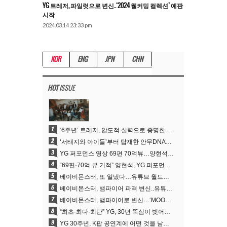
YG 트레저, 파일럿으로 변신..‘2024 웰커밍 컬렉션’ 예판
시작
2024.03.14 23:33 pm
KOR
ENG
JPN
CHN
HOT
ISSUE
1
‘6주년’ 트레저, 압도적 실력으로 증명한 ‘YG의 보물’ 진가
2
‘서태지와 아이들’부터 탑재한 안무DNA…양현석, YG 퍼포먼스 비디오 70억 뷰 신화의 시작
3
YG 퍼포먼스 영상 69편 70억뷰…양현석 제작 철학 통했다
4
“69편·70억 뷰 기적” 양현석, YG 퍼포먼스 비디오 100% 직접 만든 이유
5
베이비몬스터, 또 일냈다…유튜브 월드와이드 1위
6
베이비몬스터, 뱀파이어 파격 변신..유튜브 트렌딩 1위 직행
7
베이비몬스터, 뱀파이어로 변신…‘MOON’으로 찍은 3개월 프로젝트
8
“최초·최다·최단” YG, 30년 뚝심이 빚어낸 K팝 투어의 새 지평
9
YG 30주년, K팝 공연계에 어떤 것을 남겼나