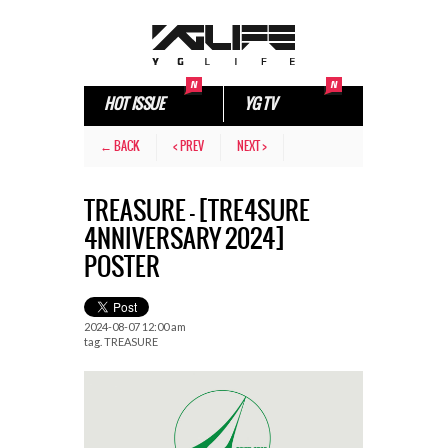
HOT ISSUE
YG TV
← BACK
< PREV
NEXT >
TREASURE – [TRE4SURE
4NNIVERSARY 2024]
POSTER
2024-08-07 12:00 am
tag.
TREASURE