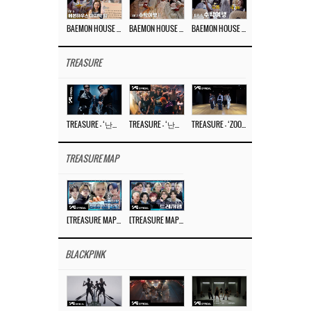
BAEMON HOUSE EP.8
BAEMON HOUSE EP.7
BAEMON HOUSE EP.6
TREASURE
TREASURE – ‘난리나 (NALLY-NA) (HYUNHAYO)’ DANCE PERFORMANCE VIDEO
TREASURE – ‘난리나 (NALLY-NA) (HYUNHAYO)’ M/V
TREASURE – ‘ZOOM ZOOM’ DANCE PRACTICE VIDEO
TREASURE MAP
[TREASURE MAP] EP.77 🥲 우리 트레저 겁쟁이 아닙니다 🤚 기묘한 전시회
[TREASURE MAP] EP.77 🕯️ THE STRANGE EXHIBITION 🕰️ TEASER
BLACKPINK