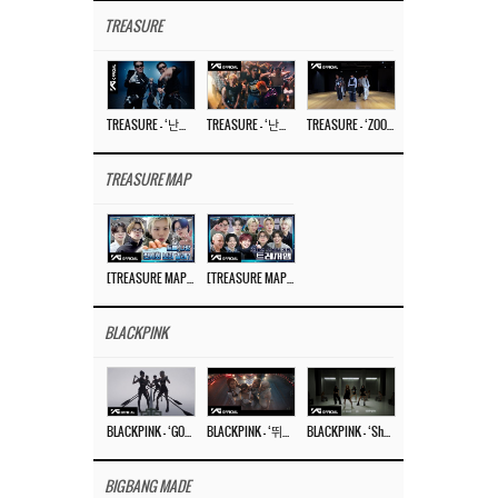
TREASURE
TREASURE – ‘난리나 (NALLY-NA) (HYUNHAYO)’ DANCE PERFORMANCE VIDEO
TREASURE – ‘난리나 (NALLY-NA) (HYUNHAYO)’ M/V
TREASURE – ‘ZOOM ZOOM’ DANCE PRACTICE VIDEO
TREASURE MAP
[TREASURE MAP] EP.77 🥲 우리 트레저 겁쟁이 아닙니다 🤚 기묘한 전시회
[TREASURE MAP] EP.77 🕯️ THE STRANGE EXHIBITION 🕰️ TEASER
BLACKPINK
BLACKPINK – ‘GO’ M/V
BLACKPINK – ‘뛰어(JUMP)’ M/V
BLACKPINK – ‘Shut Down’ DANCE PERFORMANCE VIDEO
BIGBANG MADE