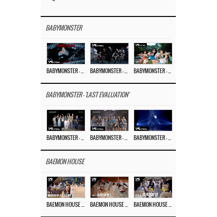
BABYMONSTER
BABYMONSTER – ‘MOON’ M/V
BABYMONSTER – ‘MOON’ PERFORMANCE VIDEO
BABYMONSTER – ‘I LIKE IT’ M/V
BABYMONSTER - 'LAST EVALUATION'
BABYMONSTER – ‘Last Evaluation’ EP.8
BABYMONSTER – ‘Last Evaluation’ EP.7
BABYMONSTER – ‘Last Evaluation’ EP.6
BAEMON HOUSE
BAEMON HOUSE EP.8
BAEMON HOUSE EP.7
BAEMON HOUSE EP.6