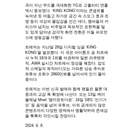
곡이 지닌 무드를 극대화한 YG표 고퀄리티 연출
역시 돋보였다. ‘KING KONG’이라는 콘셉트를
녹여낸 듯 어둡고 차가운 공간 속 스모그 효과·조
명 등이 극강의 몰입감을 안긴 데다, 멤버들의 카
리스마 넘치는 비주얼과 독보적인 표현력을 밀
도 있게 담아낸 감각적 화면 전환은 이들 퍼포먼
스에 생동감을 더했다.
트레저는 지난달 28일 디지털 싱글 ‘KING
KONG’을 발표했다. 이 곡은 아이튠즈 송 차트에
서 누적 18개국 1위를 석권하며 일본 라쿠텐뮤
직, AWA 실시간 차트에서 정상을 꿰찼다. 압도
적 스케일의 뮤직비디오는 가파른 상승 추이로
유튜브 조회수 2860만뷰를 넘어서며 인기 몰이
중이다.
트레저는 이번 신곡 발매와 함께 팬들은 물론 대
중과의 교감 폭 확장에 나선다. 오는 13일 케이
블채널 Mnet ‘엠카운트다운’, 16일 SBS ‘인기가
요’ 등 음악을 넘어 유튜브, 이외 공개되지 않은
콘텐츠까지 다양한 영역에서 맹활약하며 존재감
을 톡톡히 각인시킬 전망이다.
2024. 6. 8.