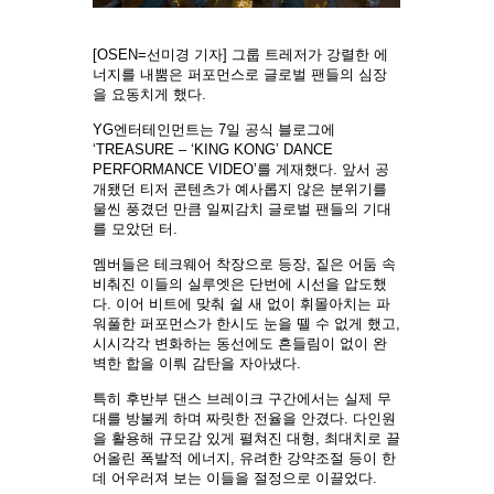
[OSEN=선미경 기자] 그룹 트레저가 강렬한 에
너지를 내뿜은 퍼포먼스로 글로벌 팬들의 심장
을 요동치게 했다.
YG엔터테인먼트는 7일 공식 블로그에
‘TREASURE – ‘KING KONG’ DANCE
PERFORMANCE VIDEO’를 게재했다. 앞서 공
개됐던 티저 콘텐츠가 예사롭지 않은 분위기를
물씬 풍겼던 만큼 일찌감치 글로벌 팬들의 기대
를 모았던 터.
멤버들은 테크웨어 착장으로 등장, 짙은 어둠 속
비춰진 이들의 실루엣은 단번에 시선을 압도했
다. 이어 비트에 맞춰 쉴 새 없이 휘몰아치는 파
워풀한 퍼포먼스가 한시도 눈을 뗄 수 없게 했고,
시시각각 변화하는 동선에도 흔들림이 없이 완
벽한 합을 이뤄 감탄을 자아냈다.
특히 후반부 댄스 브레이크 구간에서는 실제 무
대를 방불케 하며 짜릿한 전율을 안겼다. 다인원
을 활용해 규모감 있게 펼쳐진 대형, 최대치로 끌
어올린 폭발적 에너지, 유려한 강약조절 등이 한
데 어우러져 보는 이들을 절정으로 이끌었다.