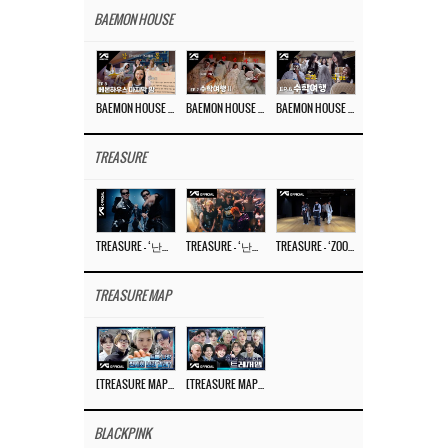
BAEMON HOUSE
BAEMON HOUSE EP.8
BAEMON HOUSE EP.7
BAEMON HOUSE EP.6
TREASURE
TREASURE – ‘난리나 (NALLY-NA) (HYUNHAYO)’ DANCE PERFORMANCE VIDEO
TREASURE – ‘난리나 (NALLY-NA) (HYUNHAYO)’ M/V
TREASURE – ‘ZOOM ZOOM’ DANCE PRACTICE VIDEO
TREASURE MAP
[TREASURE MAP] EP.77 🥲 우리 트레저 겁쟁이 아닙니다 🤚 기묘한 전시회
[TREASURE MAP] EP.77 🕯️ THE STRANGE EXHIBITION 🕰️ TEASER
BLACKPINK