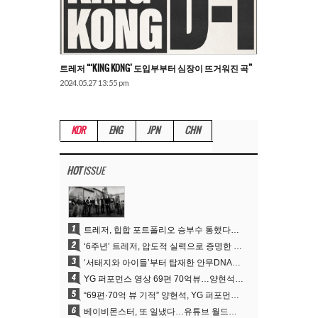
트레저 “‘KING KONG’ 도입부부터 심장이 뜨거워진 곡”
2024.05.27 13:55 pm
KOR
ENG
JPN
CHN
HOT
ISSUE
1
트레저, 힙합 포트폴리오 승부수 통했다…데뷔 6주년 새 도약
2
‘6주년’ 트레저, 압도적 실력으로 증명한 ‘YG의 보물’ 진가
3
‘서태지와 아이들’부터 탑재한 안무DNA…양현석, YG 퍼포먼스 비디오 70억 뷰 신화의 시작
4
YG 퍼포먼스 영상 69편 70억뷰…양현석 제작 철학 통했다
5
“69편·70억 뷰 기적” 양현석, YG 퍼포먼스 비디오 100% 직접 만든 이유
6
베이비몬스터, 또 일냈다…유튜브 월드와이드 1위