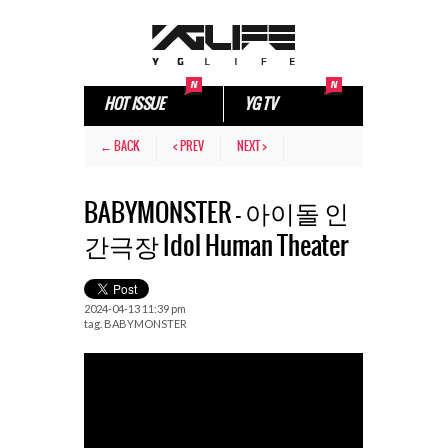
HOT ISSUE
YG TV
← BACK
< PREV
NEXT >
BABYMONSTER – 아이돌 인
간극장 Idol Human Theater
2024-04-13 11:39 pm
tag.
BABYMONSTER