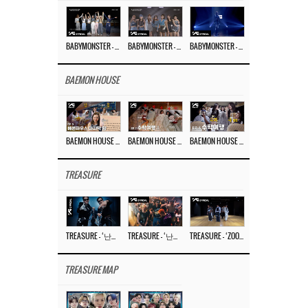
BABYMONSTER – ‘Last Evaluation’ EP.8
BABYMONSTER – ‘Last Evaluation’ EP.7
BABYMONSTER – ‘Last Evaluation’ EP.6
BAEMON HOUSE
BAEMON HOUSE EP.8
BAEMON HOUSE EP.7
BAEMON HOUSE EP.6
TREASURE
TREASURE – ‘난리나 (NALLY-NA) (HYUNHAYO)’ DANCE PERFORMANCE VIDEO
TREASURE – ‘난리나 (NALLY-NA) (HYUNHAYO)’ M/V
TREASURE – ‘ZOOM ZOOM’ DANCE PRACTICE VIDEO
TREASURE MAP