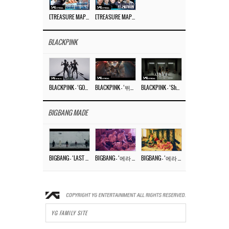
[TREASURE MAP] EP.77 🥲 우리 트레저 겁쟁이 아닙니다 🤚 기묘한 전시회
[TREASURE MAP] EP.77 🕯️ THE STRANGE EXHIBITION 🕰️ TEASER
BLACKPINK
BLACKPINK – ‘GO’ M/V
BLACKPINK – ‘뛰어(JUMP)’ M/V
BLACKPINK – ‘Shut Down’ DANCE PERFORMANCE VIDEO
BIGBANG MADE
BIGBANG – ‘LAST DANCE’ M/V MAKING FILM
BIGBANG – ‘에라 모르겠다 (FXXK IT)’ M/V MAKING FILM
BIGBANG – ‘에라 모르겠다(FXXK IT)’ M/V
YG FAMILY SITE