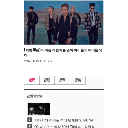
[빅뱅 10년] 아이돌의 한계를 넘어 아이돌의 아이돌 되
다
2016.08.19 11:45 am
KOR
ENG
JPN
CHN
HOT
ISSUE
1
‘서태지와 아이들’부터 탑재한 안무DNA…양현석, YG 퍼포먼스 비디오 70억 뷰 신화의 시작
2
YG 퍼포먼스 영상 69편 70억뷰…양현석 제작 철학 통했다