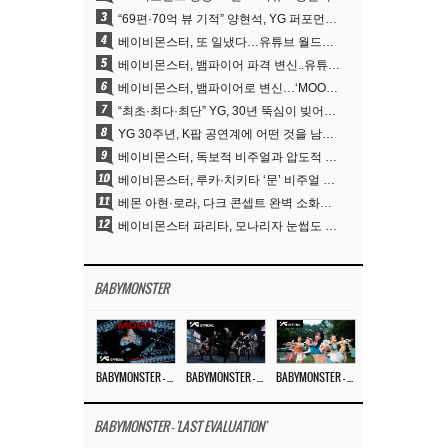
3
“69편·70억 뷰 기적” 양현석, YG 퍼포먼스 비디오 100% 직접 만든 이유
4
베이비몬스터, 또 일냈다…유튜브 월드와이드 1위
5
베이비몬스터, 뱀파이어 파격 변신..유튜브 트렌딩 1위 직행
6
베이비몬스터, 뱀파이어로 변신…‘MOON’으로 찍은 3개월 프로젝트
7
“최초·최다·최단” YG, 30년 뚝심이 빚어낸 K팝 투어의 새 지평
8
YG 30주년, K팝 공연계에 어떤 것을 남겼나
9
베이비몬스터, 독보적 비주얼과 압도적 소화력..’MOON’
10
베이비몬스터, 루카·치키타 ‘문’ 비주얼 공개…절제된 카리스마·유니크 비주얼
11
베몬 아현·로라, 다크 콘셉트 완벽 소화…’문’ 비주얼 포토 공개
12
베이비몬스터 파리타, 모나리자 눈썹도 완벽 소화‥아사와 강렬 아우라
BABYMONSTER
BABYMONSTER – ‘MOON’ M/V
BABYMONSTER – ‘MOON’ PERFORMANCE VIDEO
BABYMONSTER – ‘I LIKE IT’ M/V
BABYMONSTER - 'LAST EVALUATION'