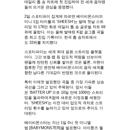
데일리 톱 송 차트에 첫 진입하며 전 세계 음악팬
들의 뜨거운 관심을 증명했다.
2일 스포티파이 집계에 따르면 베이비몬스터의
미니 1집 타이틀곡 ‘SHEESH’는 발매 첫날 스트
리밍 약 176만 회로 데일리 톱 송 글로벌 차트 69
위에 올랐다. 이는 올해 발매된 K팝 걸그룹 곡들
중 최고 진입 기록이다. 한국 톱 송차트에서
도 33위를 차지했다.
스포티파이는 세계 최대 음원 스트리밍 플랫폼
이다. 그간 보컬·랩 등 압도적 역량을 선보이며
팬들에 탄탄한 신뢰를 쌓아온 것은 물론, 아현이
합류한 7인 완전체 베이비몬스터의 음악 세계를
향한 남다른 기대감이 반영된 것으로 풀이된다.
특히 이제껏 발표했던 곡들 중 가장 가파른 상승
곡선을 그리고 있어 주목된다. 앞서 이들
은 ‘BATTER UP’으로 10일 만에 1000만 스트리
밍을 돌파하며 K팝에 새로운 이정표를 세웠던
터. ‘SHEESH’는 이전 대비 압도적 격차로 스트
리밍 횟수를 늘려가고 있어 앞으로의 추이도 기
대된다.
베이비몬스터는 지난 1일 0시 첫 미니앨
범 [BABYMONS7ER]을 발표했다. 아이튠즈 월