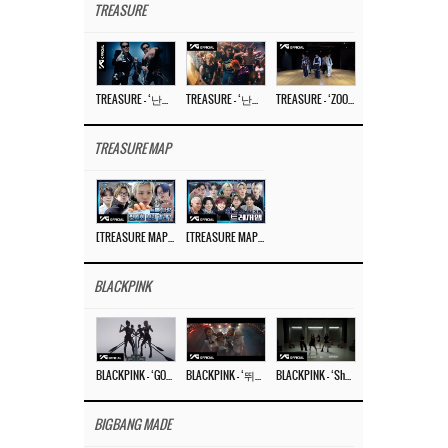
TREASURE
TREASURE – ‘난리나 (NALLY-NA) (HYUNHAYO)’ DANCE PERFORMANCE VIDEO
TREASURE – ‘난리나 (NALLY-NA) (HYUNHAYO)’ M/V
TREASURE – ‘ZOOM ZOOM’ DANCE PRACTICE VIDEO
TREASURE MAP
[TREASURE MAP] EP.77 🥲 우리 트레저 겁쟁이 아닙니다 🤚 기묘한 전시회
[TREASURE MAP] EP.77 🕯️ THE STRANGE EXHIBITION 🕰️ TEASER
BLACKPINK
BLACKPINK – ‘GO’ M/V
BLACKPINK – ‘뛰어(JUMP)’ M/V
BLACKPINK – ‘Shut Down’ DANCE PERFORMANCE VIDEO
BIGBANG MADE