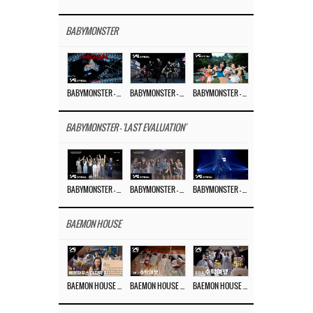
BABYMONSTER
BABYMONSTER – ‘MOON’ M/V
BABYMONSTER – ‘MOON’ PERFORMANCE VIDEO
BABYMONSTER – ‘I LIKE IT’ M/V
BABYMONSTER - 'LAST EVALUATION'
BABYMONSTER – ‘Last Evaluation’ EP.8
BABYMONSTER – ‘Last Evaluation’ EP.7
BABYMONSTER – ‘Last Evaluation’ EP.6
BAEMON HOUSE
BAEMON HOUSE EP.8
BAEMON HOUSE EP.7
BAEMON HOUSE EP.6