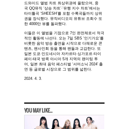
드와이드 앨범 차트 최상위권에 올랐으며, 중
국 QQ뮤직 ‘상승 차트’·’유행 지수 차트’에서는
타이틀곡 ‘SHEESH’를 포함 수록곡들까지 상위
권을 장식했다. 뮤직비디오의 유튜브 조회수 또
한 4000만 뷰를 돌파했다.
이들은 이 앨범을 기점으로
7
인 완전체로서 적극
적인 활동에 나선다
.
오는
7
일
SBS ‘
인기가요
‘
를
비롯한 음악 방송 출연을 시작으로 다채로운 콘
텐츠
,
팬사인회 등을 통해 팬들과 교감한다
.
또
일본 도쿄
·
인도네시아 자카르타
·
싱가포르
·
타이
페이
·
태국 방콕 아시아
5
개 지역의 팬미팅 투
어
,
일본 최대 음악 페스티벌
‘
서머소닉
2024′
출
연 등 글로벌 시장으로 그 범위를 넓힌다
.
2024. 4. 3.
YOU MAY LIKE...