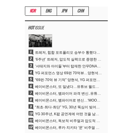
KOR
ENG
JPN
CHN
HOT
ISSUE
1
트레저, 힙합 포트폴리오 승부수 통했다…데뷔 6주년 새 도약
2
‘6주년’ 트레저, 압도적 실력으로 증명한 ‘YG의 보물’ 진가
3
‘서태지와 아이들’부터 탑재한 안무DNA…양현석, YG 퍼포먼스 비디오 70억 뷰 신화의 시작
4
YG 퍼포먼스 영상 69편 70억뷰…양현석 제작 철학 통했다
5
“69편·70억 뷰 기적” 양현석, YG 퍼포먼스 비디오 100% 직접 만든 이유
6
베이비몬스터, 또 일냈다…유튜브 월드와이드 1위
7
베이비몬스터, 뱀파이어 파격 변신..유튜브 트렌딩 1위 직행
8
베이비몬스터, 뱀파이어로 변신…‘MOON’으로 찍은 3개월 프로젝트
9
“최초·최다·최단” YG, 30년 뚝심이 빚어낸 K팝 투어의 새 지평
10
YG 30주년, K팝 공연계에 어떤 것을 남겼나
11
베이비몬스터, 독보적 비주얼과 압도적 소화력..’MOON’
12
베이비몬스터, 루카·치키타 ‘문’ 비주얼 공개…절제된 카리스마·유니크 비주얼