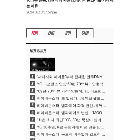
YG라는 믿음, 양현석의 자신감..베이비몬스터를 기대하
는 이유
2024.03.18 17:59 pm
KOR
ENG
JPN
CHN
HOT
ISSUE
1
‘서태지와 아이들’부터 탑재한 안무DNA…양현석, YG 퍼포먼스 비디오 70억 뷰 신화의 시작
2
YG 퍼포먼스 영상 69편 70억뷰…양현석 제작 철학 통했다
3
“69편·70억 뷰 기적” 양현석, YG 퍼포먼스 비디오 100% 직접 만든 이유
4
베이비몬스터, 또 일냈다…유튜브 월드와이드 1위
5
베이비몬스터, 뱀파이어 파격 변신..유튜브 트렌딩 1위 직행
6
베이비몬스터, 뱀파이어로 변신…‘MOON’으로 찍은 3개월 프로젝트
7
“최초·최다·최단” YG, 30년 뚝심이 빚어낸 K팝 투어의 새 지평
8
YG 30주년, K팝 공연계에 어떤 것을 남겼나
9
베이비몬스터, 독보적 비주얼과 압도적 소화력..’MOON’