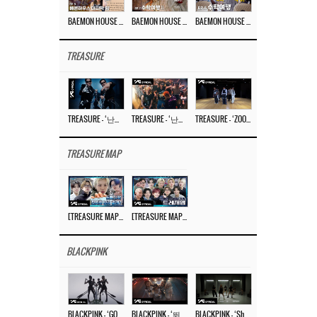
BAEMON HOUSE EP.8
BAEMON HOUSE EP.7
BAEMON HOUSE EP.6
TREASURE
TREASURE – ‘난리나 (NALLY-NA) (HYUNHAYO)’ DANCE PERFORMANCE VIDEO
TREASURE – ‘난리나 (NALLY-NA) (HYUNHAYO)’ M/V
TREASURE – ‘ZOOM ZOOM’ DANCE PRACTICE VIDEO
TREASURE MAP
[TREASURE MAP] EP.77 🥲 우리 트레저 겁쟁이 아닙니다 🤚 기묘한 전시회
[TREASURE MAP] EP.77 🕯️ THE STRANGE EXHIBITION 🕰️ TEASER
BLACKPINK
BLACKPINK – ‘GO’ M/V
BLACKPINK – ‘뛰어(JUMP)’ M/V
BLACKPINK – ‘Shut Down’ DANCE PERFORMANCE VIDEO