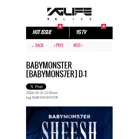
HOT ISSUE
YG TV
← BACK
< PREV
NEXT >
BABYMONSTER
[BABYMONS7ER] D-1
2024-03-31 12:00 am
tag.
BABYMONSTER