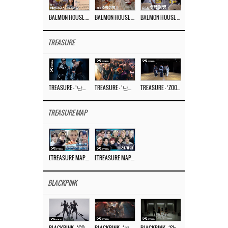
BAEMON HOUSE EP.8
BAEMON HOUSE EP.7
BAEMON HOUSE EP.6
TREASURE
TREASURE – ‘난리나 (NALLY-NA) (HYUNHAYO)’ DANCE PERFORMANCE VIDEO
TREASURE – ‘난리나 (NALLY-NA) (HYUNHAYO)’ M/V
TREASURE – ‘ZOOM ZOOM’ DANCE PRACTICE VIDEO
TREASURE MAP
[TREASURE MAP] EP.77 🥲 우리 트레저 겁쟁이 아닙니다 🤚 기묘한 전시회
[TREASURE MAP] EP.77 🕯️ THE STRANGE EXHIBITION 🕰️ TEASER
BLACKPINK