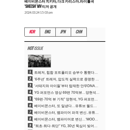
베이비몬스터 치키타, 다크 카리스마..타이틀곡
‘SHEESH’ MV 티저 공개
2024.03.24 15:03 pm
KOR
ENG
JPN
CHN
HOT
ISSUE
1
트레저, 힙합 포트폴리오 승부수 통했다…데뷔 6주년 새 도약
2
‘6주년’ 트레저, 압도적 실력으로 증명한 ‘YG의 보물’ 진가
3
‘서태지와 아이들’부터 탑재한 안무DNA…양현석, YG 퍼포먼스 비디오 70억 뷰 신화의 시작
4
YG 퍼포먼스 영상 69편 70억뷰…양현석 제작 철학 통했다
5
“69편·70억 뷰 기적” 양현석, YG 퍼포먼스 비디오 100% 직접 만든 이유
6
베이비몬스터, 또 일냈다…유튜브 월드와이드 1위
7
베이비몬스터, 뱀파이어 파격 변신..유튜브 트렌딩 1위 직행
8
베이비몬스터, 뱀파이어로 변신…‘MOON’으로 찍은 3개월 프로젝트
9
“최초·최다·최단” YG, 30년 뚝심이 빚어낸 K팝 투어의 새 지평