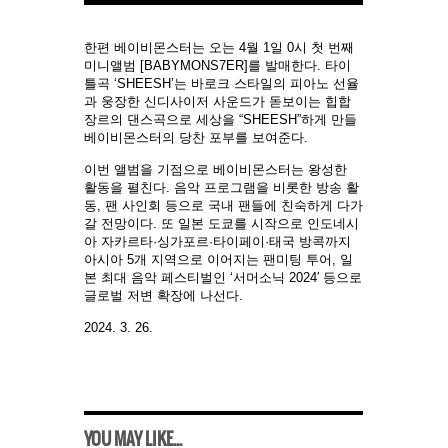
한편 베이비몬스터는 오는 4월 1일 0시 첫 번째
미니앨범 [BABYMONS7ER]를 발매한다. 타이
틀곡 ‘SHEESH’는 바로크 스타일의 피아노 선율
과 웅장한 신디사이저 사운드가 돋보이는 힙합
장르의 댄스곡으로 세상을 “SHEESH”하게 만들
베이비몬스터의 당찬 포부를 보여준다.
이번 앨범을 기점으로 베이비몬스터는 왕성한
활동을 펼친다
.
음악 프로그램을 비롯한 방송 활
동
,
팬 사인회 등으로 국내 팬들에 친숙하게 다가
갈 전망이다
.
또 일본 도쿄를 시작으로 인도네시
아 자카르타
·
싱가포르
·
타이페이
·
태국 방콕까지
아시아
5
개 지역으로 이어지는 팬미팅 투어
,
일
본 최대 음악 페스티벌인
‘
서머소닉
2024′
등으로
글로벌 저변 확장에 나선다
.
2024. 3. 26.
YOU MAY LIKE...