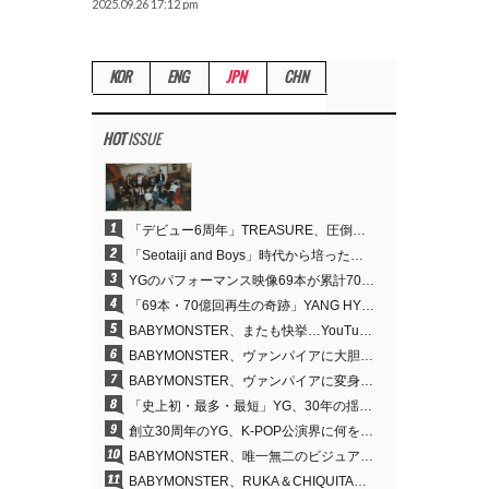
2025.09.26 17:12 pm
KOR
ENG
JPN
CHN
HOT
ISSUE
1
「デビュー6周年」TREASURE、圧倒的な実力で証明した「YGの宝」の真価
2
「Seotaiji and Boys」時代から培ったダンスDNA…YANG HYUN SUK、YGのパフォーマンスビデオ70億回再生の原点
3
YGのパフォーマンス映像69本が累計70億回再生…YANG HYUN SUKの制作哲学が実を結ぶ
4
「69本・70億回再生の奇跡」YANG HYUN SUK、YGのパフォーマンスビデオを100％自ら手掛けた理由
5
BABYMONSTER、またも快挙…YouTubeワールドワイドトレンドで1位に
6
BABYMONSTER、ヴァンパイアに大胆変身…YouTubeトレンド1位を獲得
7
BABYMONSTER、ヴァンパイアに変身…「MOON」で3か月にわたるプロジェクトを締めくくる
8
「史上初・最多・最短」YG、30年の揺るぎない信念が切り開いたK-POPツアーの新境地
9
創立30周年のYG、K-POP公演界に何を残したのか
10
BABYMONSTER、唯一無二のビジュアルと圧倒的な表現力…『MOON』
11
BABYMONSTER、RUKA＆CHIQUITAの「MOON」ビジュアルを公開…洗練されたカリスマ性・ユニークなビジュアル