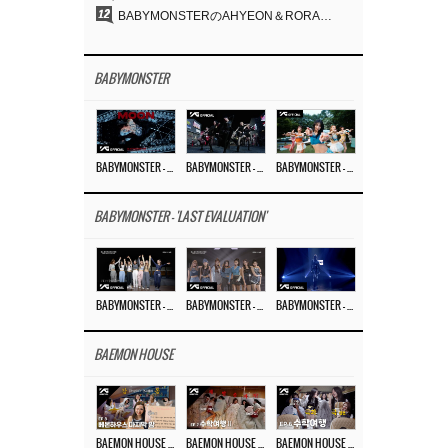
12
BABYMONSTERのAHYEON＆RORA、ダークコンセプトを完璧に表現…「MOON」ビジュアルフォト公開
BABYMONSTER
BABYMONSTER – ‘MOON’ M/V
BABYMONSTER – ‘MOON’ PERFORMANCE VIDEO
BABYMONSTER – ‘I LIKE IT’ M/V
BABYMONSTER - 'LAST EVALUATION'
BABYMONSTER – ‘Last Evaluation’ EP.8
BABYMONSTER – ‘Last Evaluation’ EP.7
BABYMONSTER – ‘Last Evaluation’ EP.6
BAEMON HOUSE
BAEMON HOUSE EP.8
BAEMON HOUSE EP.7
BAEMON HOUSE EP.6