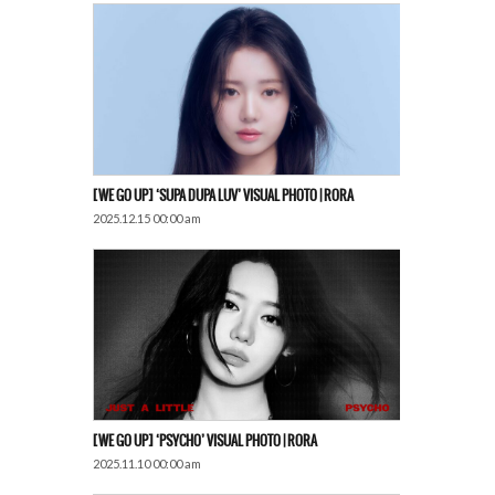
[WE GO UP] ‘SUPA DUPA LUV’ VISUAL PHOTO | RORA
2025.12.15 00:00 am
[WE GO UP] ‘PSYCHO’ VISUAL PHOTO | RORA
2025.11.10 00:00 am