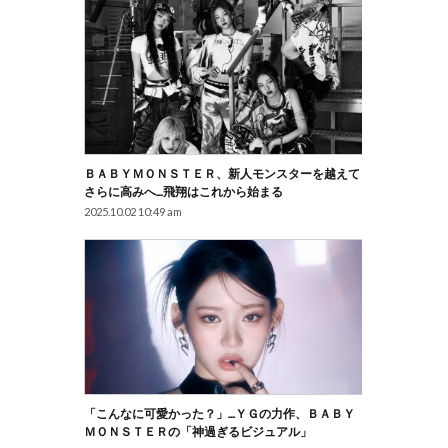
ＢＡＢＹＭＯＮＳＴＥＲ、新人モンスターを越えて
さらに高みへ…飛翔はこれから始まる
2025.10.02 10:49 am
「こんなに可愛かった？」…ＹＧの力作、ＢＡＢＹ
ＭＯＮＳＴＥＲの「神過ぎるビジュアル」