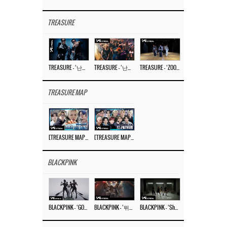
TREASURE
TREASURE – ‘난리나 (NALLY-NA) (HYUNHAYO)’ DANCE PERFORMANCE VIDEO
TREASURE – ‘난리나 (NALLY-NA) (HYUNHAYO)’ M/V
TREASURE – ‘ZOOM ZOOM’ DANCE PRACTICE VIDEO
TREASURE MAP
[TREASURE MAP] EP.77 🥲 우리 트레저 겁쟁이 아닙니다 🤚 기묘한 전시회
[TREASURE MAP] EP.77 🕯️ THE STRANGE EXHIBITION 🕰️ TEASER
BLACKPINK
BLACKPINK – ‘GO’ M/V
BLACKPINK – ‘뛰어(JUMP)’ M/V
BLACKPINK – ‘Shut Down’ DANCE PERFORMANCE VIDEO