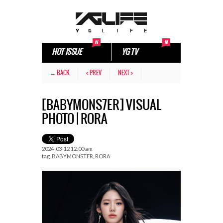
HOT ISSUE
YG TV
← BACK
< PREV
NEXT >
[BABYMONS7ER] VISUAL
PHOTO | RORA
2024-03-12 12:00 am
tag.
BABYMONSTER
,
RORA