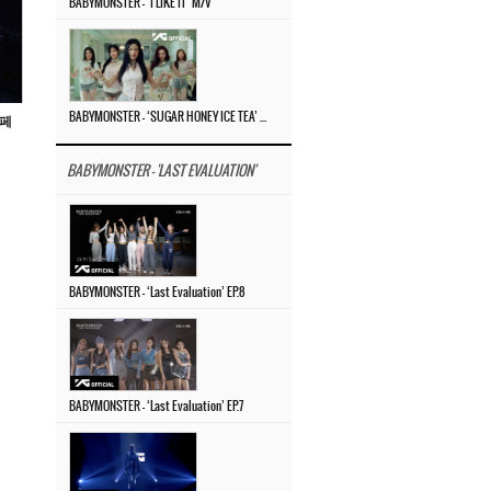
BABYMONSTER – ‘I LIKE IT’ M/V
BABYMONSTER – ‘SUGAR HONEY ICE TEA’ M/V
스페
BABYMONSTER - 'LAST EVALUATION'
BABYMONSTER – ‘Last Evaluation’ EP.8
BABYMONSTER – ‘Last Evaluation’ EP.7