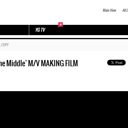
Main View
All L
YG TV
L COPY
he Middle’ M/V MAKING FILM