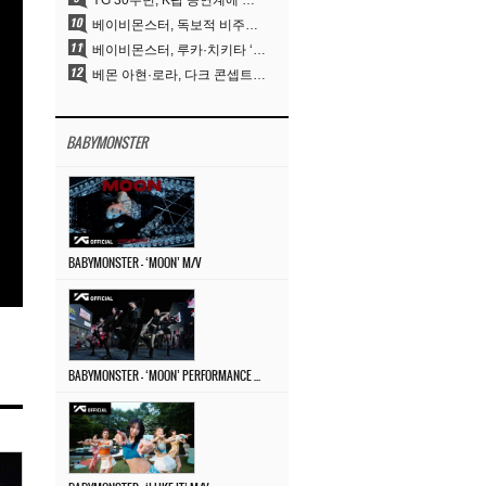
YG 30주년, K팝 공연계에 어떤 것을 남겼나
베이비몬스터, 독보적 비주얼과 압도적 소화력..’MOON’
베이비몬스터, 루카·치키타 ‘문’ 비주얼 공개…절제된 카리스마·유니크 비주얼
베몬 아현·로라, 다크 콘셉트 완벽 소화…’문’ 비주얼 포토 공개
BABYMONSTER
BABYMONSTER – ‘MOON’ M/V
BABYMONSTER – ‘MOON’ PERFORMANCE VIDEO