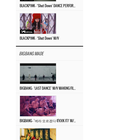
BLACKPINK – ‘Shut Down’ DANCE PERFORMANCE VIDEO
BLACKPINK – ‘Shut Down’ M/V
BIGBANG MADE
BIGBANG – ‘LAST DANCE’ M/V MAKING FILM
BIGBANG – ‘에라 모르겠다 (FXXK IT)’ M/V MAKING FILM