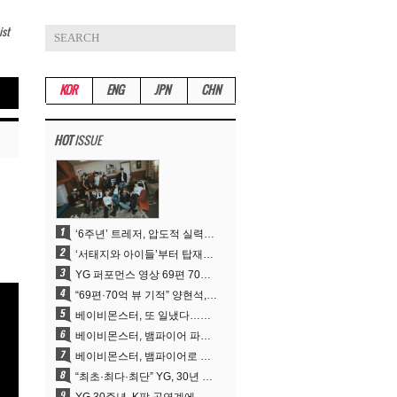
ist
KOR
ENG
JPN
CHN
HOT
ISSUE
‘6주년’ 트레저, 압도적 실력으로 증명한 ‘YG의 보물’ 진가
‘서태지와 아이들’부터 탑재한 안무DNA…양현석, YG 퍼포먼스 비디오 70억 뷰 신화의 시작
YG 퍼포먼스 영상 69편 70억뷰…양현석 제작 철학 통했다
“69편·70억 뷰 기적” 양현석, YG 퍼포먼스 비디오 100% 직접 만든 이유
베이비몬스터, 또 일냈다…유튜브 월드와이드 1위
베이비몬스터, 뱀파이어 파격 변신..유튜브 트렌딩 1위 직행
베이비몬스터, 뱀파이어로 변신…‘MOON’으로 찍은 3개월 프로젝트
“최초·최다·최단” YG, 30년 뚝심이 빚어낸 K팝 투어의 새 지평