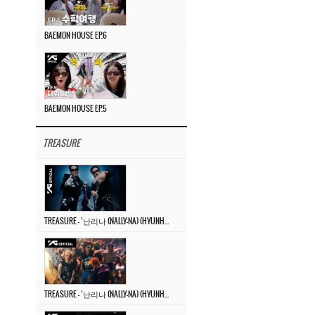
BAEMON HOUSE EP.6
BAEMON HOUSE EP.5
TREASURE
TREASURE – ‘난리나 (NALLY-NA) (HYUNHAYO)’ DANCE PERFORMANCE VIDEO
TREASURE – ‘난리나 (NALLY-NA) (HYUNHAYO)’ M/V