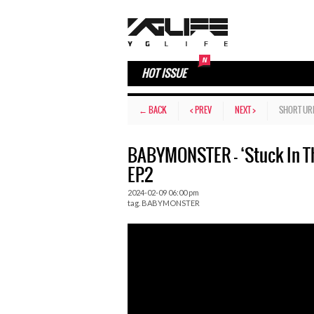
HOT ISSUE
← BACK
< PREV
NEXT >
SHORT UR
BABYMONSTER – ‘Stuck In T
EP.2
2024-02-09 06:00 pm
tag.
BABYMONSTER