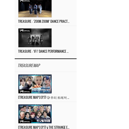
TREASURE – ‘ZOOM ZOOM’ DANCE PRACTICE VIDEO
TREASURE – ‘IF I’ DANCE PERFORMANCE VIDEO
TREASURE MAP
[TREASURE MAP] EP.77 🥲 우리 트레저 겁쟁이 아닙니다 🤚 기묘한 전시회
[TREASURE MAP] EP.77 🕯️ THE STRANGE EXHIBITION 🕰️ TEASER