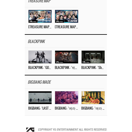
TREASURE MAP
[TREASURE MAP] EP.77 🥲 우리 트레저 겁쟁이 아닙니다 🤚 기묘한 전시회
[TREASURE MAP] EP.77 🕯️ THE STRANGE EXHIBITION 🕰️ TEASER
BLACKPINK
BLACKPINK – ‘GO’ M/V
BLACKPINK – ‘뛰어(JUMP)’ M/V
BLACKPINK – ‘Shut Down’ DANCE PERFORMANCE VIDEO
BIGBANG MADE
BIGBANG – ‘LAST DANCE’ M/V MAKING FILM
BIGBANG – ‘에라 모르겠다 (FXXK IT)’ M/V MAKING FILM
BIGBANG – ‘에라 모르겠다(FXXK IT)’ M/V