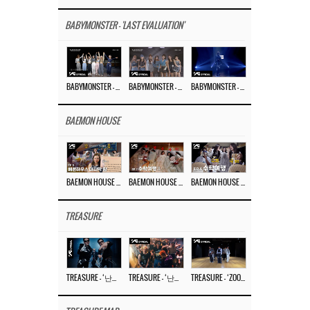
BABYMONSTER - 'LAST EVALUATION'
BABYMONSTER – ‘Last Evaluation’ EP.8
BABYMONSTER – ‘Last Evaluation’ EP.7
BABYMONSTER – ‘Last Evaluation’ EP.6
BAEMON HOUSE
BAEMON HOUSE EP.8
BAEMON HOUSE EP.7
BAEMON HOUSE EP.6
TREASURE
TREASURE – ‘난리나 (NALLY-NA) (HYUNHAYO)’ DANCE PERFORMANCE VIDEO
TREASURE – ‘난리나 (NALLY-NA) (HYUNHAYO)’ M/V
TREASURE – ‘ZOOM ZOOM’ DANCE PRACTICE VIDEO