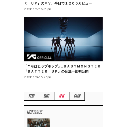
Ｒ ＵＰ』のＭＶ、半日で１２００万ビュー
2023.11.27 16:31 pm
「ＹＧはヒップホップ」…ＢＡＢＹＭＯＮＳＴＥＲ
『ＢＡＴＴＥＲ ＵＰ』の音源一部初公開
2023.11.24 15:27 pm
KOR
ENG
JPN
CHN
HOT
ISSUE