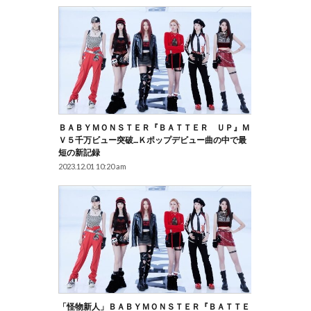
ＢＡＢＹＭＯＮＳＴＥＲ『ＢＡＴＴＥＲ ＵＰ』Ｍ
Ｖ５千万ビュー突破…Ｋポップデビュー曲の中で最
短の新記録
2023.12.01 10:20 am
「怪物新人」ＢＡＢＹＭＯＮＳＴＥＲ『ＢＡＴＴＥ