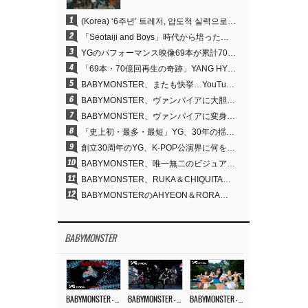
1
(Korea) ‘6주년’ 트레저, 압도적 실력으로 증명한 ‘YG의 보물’ 진가
2
「Seotaiji and Boys」時代から培ったダンスDNA…YANG HYUN SUK、YGのパフォーマンスビデオ70億回再生の原点
3
YGのパフォーマンス映像69本が累計70億回再生…YANG HYUN SUKの制作哲学が実を結ぶ
4
「69本・70億回再生の奇跡」YANG HYUN SUK、YGのパフォーマンスビデオを100％自ら手掛けた理由
5
BABYMONSTER、またも快挙…YouTubeワールドワイドトレンドで1位に
6
BABYMONSTER、ヴァンパイアに大胆変身…YouTubeトレンド1位を獲得
7
BABYMONSTER、ヴァンパイアに変身…「MOON」で3か月にわたるプロジェクトを締めくくる
8
「史上初・最多・最短」YG、30年の揺るぎない信念が切り開いたK-POPツアーの新境地
9
創立30周年のYG、K-POP公演界に何を残したのか
10
BABYMONSTER、唯一無二のビジュアルと圧倒的な表現力…『MOON』
11
BABYMONSTER、RUKA＆CHIQUITAの「MOON」ビジュアルを公開…洗練されたカリスマ性・ユニークなビジュアル
12
BABYMONSTERのAHYEON＆RORA、ダークコンセプトを完璧に表現…「MOON」ビジュアルフォト公開
BABYMONSTER
BABYMONSTER – ‘MOON’ M/V
BABYMONSTER – ‘MOON’ PERFORMANCE VIDEO
BABYMONSTER – ‘I LIKE IT’ M/V