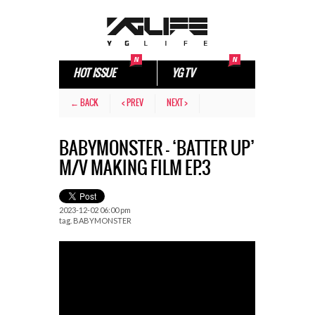
HOT ISSUE
YG TV
← BACK
< PREV
NEXT >
BABYMONSTER – ‘BATTER UP’
M/V MAKING FILM EP.3
2023-12-02 06:00 pm
tag.
BABYMONSTER