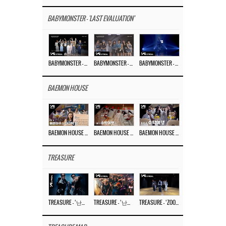
BABYMONSTER - 'LAST EVALUATION'
BABYMONSTER – ‘Last Evaluation’ EP.8
BABYMONSTER – ‘Last Evaluation’ EP.7
BABYMONSTER – ‘Last Evaluation’ EP.6
BAEMON HOUSE
BAEMON HOUSE EP.8
BAEMON HOUSE EP.7
BAEMON HOUSE EP.6
TREASURE
TREASURE – ‘난리나 (NALLY-NA) (HYUNHAYO)’ DANCE PERFORMANCE VIDEO
TREASURE – ‘난리나 (NALLY-NA) (HYUNHAYO)’ M/V
TREASURE – ‘ZOOM ZOOM’ DANCE PRACTICE VIDEO