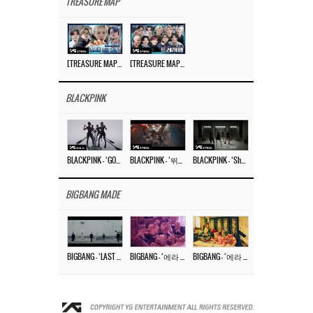
TREASURE MAP
[TREASURE MAP] EP.77 🥲 우리 트레저 겁쟁이 아닙니다 🤚 기묘한 전시회
[TREASURE MAP] EP.77 🕯️ THE STRANGE EXHIBITION 🕰️ TEASER
BLACKPINK
BLACKPINK – ‘GO’ M/V
BLACKPINK – ‘뛰어(JUMP)’ M/V
BLACKPINK – ‘Shut Down’ DANCE PERFORMANCE VIDEO
BIGBANG MADE
BIGBANG – ‘LAST DANCE’ M/V MAKING FILM
BIGBANG – ‘에라 모르겠다 (FXXK IT)’ M/V MAKING FILM
BIGBANG – ‘에라 모르겠다(FXXK IT)’ M/V