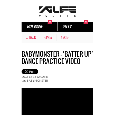
HOT ISSUE
YG TV
← BACK
< PREV
NEXT >
BABYMONSTER – ‘BATTER UP’
DANCE PRACTICE VIDEO
2023-12-13 12:00 am
tag.
BABYMONSTER