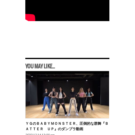
YOU MAY LIKE...
ＹＧのＢＡＢＹＭＯＮＳＴＥＲ、圧倒的な群舞『Ｂ
ＡＴＴＥＲ ＵＰ』のダンプラ動画
2023.12.14 13:55 pm