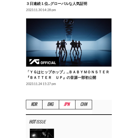
３日連続１位…グローバルな人気証明
2023.11.30 14:28 pm
「ＹＧはヒップホップ」…ＢＡＢＹＭＯＮＳＴＥＲ
『ＢＡＴＴＥＲ ＵＰ』の音源一部初公開
2023.11.24 15:27 pm
KOR
ENG
JPN
CHN
HOT
ISSUE