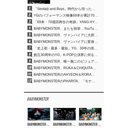
1
「Seotaiji and Boys」時代から培ったダンスDNA…YANG HYUN SUK、YGのパフォーマンスビデオ70億回再生の原点
2
YGのパフォーマンス映像69本が累計70億回再生…YANG HYUN SUKの制作哲学が実を結ぶ
3
「69本・70億回再生の奇跡」YANG HYUN SUK、YGのパフォーマンスビデオを100％自ら手掛けた理由
4
BABYMONSTER、またも快挙…YouTubeワールドワイドトレンドで1位に
5
BABYMONSTER、ヴァンパイアに大胆変身…YouTubeトレンド1位を獲得
6
BABYMONSTER、ヴァンパイアに変身…「MOON」で3か月にわたるプロジェクトを締めくくる
7
「史上初・最多・最短」YG、30年の揺るぎない信念が切り開いたK-POPツアーの新境地
8
創立30周年のYG、K-POP公演界に何を残したのか
9
BABYMONSTER、唯一無二のビジュアルと圧倒的な表現力…『MOON』
10
BABYMONSTER、RUKA＆CHIQUITAの「MOON」ビジュアルを公開…洗練されたカリスマ性・ユニークなビジュアル
11
BABYMONSTERのAHYEON＆RORA、ダークコンセプトを完璧に表現…「MOON」ビジュアルフォト公開
12
BABYMONSTERのPHARITA、「モナリザ眉」も完璧にものにする…ASAと放つ強烈なオーラ
BABYMONSTER
BABYMONSTER – ‘MOON’ M/V
BABYMONSTER – ‘MOON’ PERFORMANCE VIDEO
BABYMONSTER – ‘I LIKE IT’ M/V