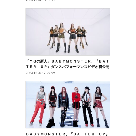
「ＹＧの新人」ＢＡＢＹＭＯＮＳＴＥＲ、『ＢＡＴ
ＴＥＲ ＵＰ』ダンスパフォーマンスビデオ初公開
2023.12.04 17:29 pm
ＢＡＢＹＭＯＮＳＴＥＲ、『ＢＡＴＴＥＲ ＵＰ』