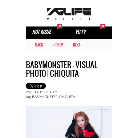
HOT ISSUE
YG TV
← BACK
< PREV
NEXT >
BABYMONSTER – VISUAL
PHOTO | CHIQUITA
2023-11-13 12:00 am
tag.
BABYMONSTER
,
CHIQUITA