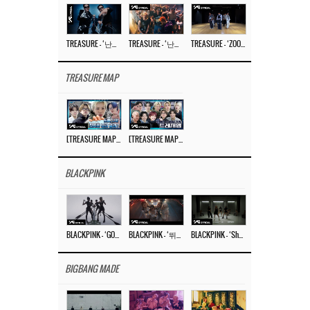
TREASURE – ‘난리나 (NALLY-NA) (HYUNHAYO)’ DANCE PERFORMANCE VIDEO
TREASURE – ‘난리나 (NALLY-NA) (HYUNHAYO)’ M/V
TREASURE – ‘ZOOM ZOOM’ DANCE PRACTICE VIDEO
TREASURE MAP
[TREASURE MAP] EP.77 🥲 우리 트레저 겁쟁이 아닙니다 🤚 기묘한 전시회
[TREASURE MAP] EP.77 🕯️ THE STRANGE EXHIBITION 🕰️ TEASER
BLACKPINK
BLACKPINK – ‘GO’ M/V
BLACKPINK – ‘뛰어(JUMP)’ M/V
BLACKPINK – ‘Shut Down’ DANCE PERFORMANCE VIDEO
BIGBANG MADE