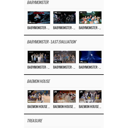
BABYMONSTER
BABYMONSTER – ‘MOON’ M/V
BABYMONSTER – ‘MOON’ PERFORMANCE VIDEO
BABYMONSTER – ‘I LIKE IT’ M/V
BABYMONSTER - 'LAST EVALUATION'
BABYMONSTER – ‘Last Evaluation’ EP.8
BABYMONSTER – ‘Last Evaluation’ EP.7
BABYMONSTER – ‘Last Evaluation’ EP.6
BAEMON HOUSE
BAEMON HOUSE EP.8
BAEMON HOUSE EP.7
BAEMON HOUSE EP.6
TREASURE