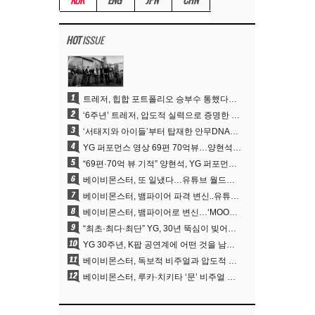
KOR
ENG
JPN
CHN
HOT
ISSUE
1
트레저, 힙합 포트폴리오 승부수 통했다…데뷔 6주년 새 도약
2
‘6주년’ 트레저, 압도적 실력으로 증명한 ‘YG의 보물’ 진가
3
‘서태지와 아이들’부터 탑재한 안무DNA…양현석, YG 퍼포먼스 비디오 70억 뷰 신화의 시작
4
YG 퍼포먼스 영상 69편 70억뷰…양현석 제작 철학 통했다
5
“69편·70억 뷰 기적” 양현석, YG 퍼포먼스 비디오 100% 직접 만든 이유
6
베이비몬스터, 또 일냈다…유튜브 월드와이드 1위
7
베이비몬스터, 뱀파이어 파격 변신..유튜브 트렌딩 1위 직행
8
베이비몬스터, 뱀파이어로 변신…‘MOON’으로 찍은 3개월 프로젝트
9
“최초·최다·최단” YG, 30년 뚝심이 빚어낸 K팝 투어의 새 지평
10
YG 30주년, K팝 공연계에 어떤 것을 남겼나
11
베이비몬스터, 독보적 비주얼과 압도적 소화력..’MOON’
12
베이비몬스터, 루카·치키타 ‘문’ 비주얼 공개…절제된 카리스마·유니크 비주얼