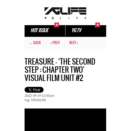
HOT ISSUE
YG TV
← BACK
< PREV
NEXT >
TREASURE – ‘THE SECOND
STEP : CHAPTER TWO’
VISUAL FILM UNIT #2
2022-09-29 12:00 am
tag.
TREASURE