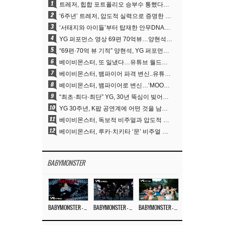
1
트레저, 힙합 포트폴리오 승부수 통했다…데뷔 6주년 새 도약
2
‘6주년’ 트레저, 압도적 실력으로 증명한 ‘YG의 보물’ 진가
3
‘서태지와 아이들’부터 탑재한 안무DNA…양현석, YG 퍼포먼스 비디오 70억 뷰 신화의 시작
4
YG 퍼포먼스 영상 69편 70억뷰…양현석 제작 철학 통했다
5
“69편·70억 뷰 기적” 양현석, YG 퍼포먼스 비디오 100% 직접 만든 이유
6
베이비몬스터, 또 일냈다…유튜브 월드와이드 1위
7
베이비몬스터, 뱀파이어 파격 변신..유튜브 트렌딩 1위 직행
8
베이비몬스터, 뱀파이어로 변신…‘MOON’으로 찍은 3개월 프로젝트
9
“최초·최다·최단” YG, 30년 뚝심이 빚어낸 K팝 투어의 새 지평
10
YG 30주년, K팝 공연계에 어떤 것을 남겼나
11
베이비몬스터, 독보적 비주얼과 압도적 소화력..’MOON’
12
베이비몬스터, 루카·치키타 ‘문’ 비주얼 공개…절제된 카리스마·유니크 비주얼
BABYMONSTER
BABYMONSTER – ‘MOON’ M/V
BABYMONSTER – ‘MOON’ PERFORMANCE VIDEO
BABYMONSTER – ‘I LIKE IT’ M/V