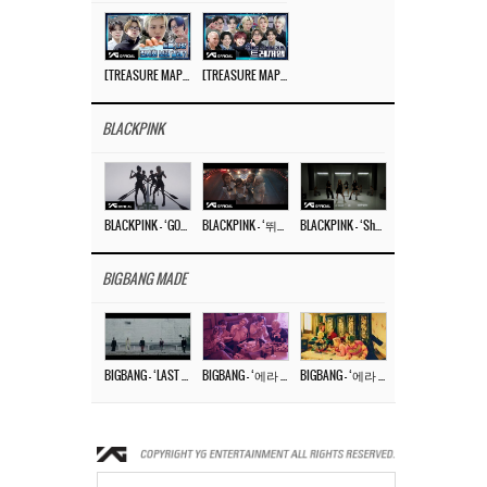
[TREASURE MAP] EP.77 🥲 우리 트레저 겁쟁이 아닙니다 🤚 기묘한 전시회
[TREASURE MAP] EP.77 🕯️ THE STRANGE EXHIBITION 🕰️ TEASER
BLACKPINK
BLACKPINK – ‘GO’ M/V
BLACKPINK – ‘뛰어(JUMP)’ M/V
BLACKPINK – ‘Shut Down’ DANCE PERFORMANCE VIDEO
BIGBANG MADE
BIGBANG – ‘LAST DANCE’ M/V MAKING FILM
BIGBANG – ‘에라 모르겠다 (FXXK IT)’ M/V MAKING FILM
BIGBANG – ‘에라 모르겠다(FXXK IT)’ M/V