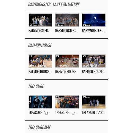
BABYMONSTER - 'LAST EVALUATION'
BABYMONSTER – ‘Last Evaluation’ EP.8
BABYMONSTER – ‘Last Evaluation’ EP.7
BABYMONSTER – ‘Last Evaluation’ EP.6
BAEMON HOUSE
BAEMON HOUSE EP.8
BAEMON HOUSE EP.7
BAEMON HOUSE EP.6
TREASURE
TREASURE – ‘난리나 (NALLY-NA) (HYUNHAYO)’ DANCE PERFORMANCE VIDEO
TREASURE – ‘난리나 (NALLY-NA) (HYUNHAYO)’ M/V
TREASURE – ‘ZOOM ZOOM’ DANCE PRACTICE VIDEO
TREASURE MAP